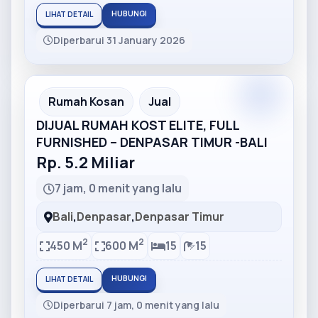
HUBUNGI
LIHAT DETAIL
Diperbarui 31 January 2026
Partner
Partner Ad
Rumah Kosan
Jual
DIJUAL RUMAH KOST ELITE, FULL
FURNISHED – DENPASAR TIMUR -BALI
Rp. 5.2 Miliar
7 jam, 0 menit yang lalu
Bali
,
Denpasar
,
Denpasar Timur
2
2
450 M
600 M
15
15
HUBUNGI
LIHAT DETAIL
Diperbarui 7 jam, 0 menit yang lalu