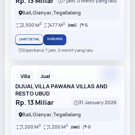
Rp. 13 Miliar
7 jam, 0 menit yang lalu
Bali
,
Gianyar
,
Tegallalang
2
2
2,500 M
477 M
6
6
HUBUNGI
LIHAT DETAIL
Diperbarui 7 jam, 0 menit yang lalu
Partner
Partner Ad
Villa
Jual
DIJUAL VILLA PAWANA VILLAS AND
RESTO UBUD
Rp. 13 Miliar
31 January 2026
Bali
,
Gianyar
,
Tegallalang
2
2
1,200 M
1,200 M
6
6