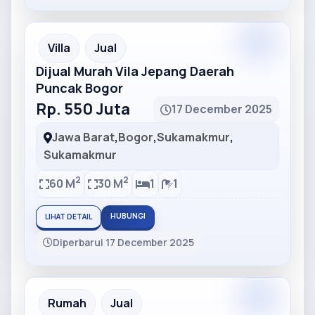
Partner
Partner Ad
Villa
Jual
Dijual Murah Vila Jepang Daerah
Puncak Bogor
Rp. 550 Juta
17 December 2025
Jawa Barat
,
Bogor
,
Sukamakmur
,
Sukamakmur
2
2
60 M
30 M
1
1
HUBUNGI
LIHAT DETAIL
Diperbarui 17 December 2025
Partner
Partner Ad
Rumah
Jual