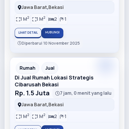
Jawa Barat
,
Bekasi
2
2
1 M
1 M
2
1
HUBUNGI
LIHAT DETAIL
Diperbarui 10 November 2025
Partner
Partner Ad
Rumah
Jual
Di Jual Rumah Lokasi Strategis
Cibarusah Bekasi
Rp. 1.5 Juta
7 jam, 0 menit yang lalu
Jawa Barat
,
Bekasi
2
2
1 M
1 M
2
1