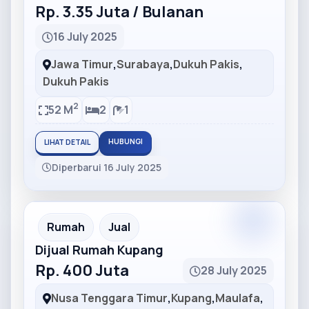
Rp. 3.35 Juta / Bulanan
16 July 2025
Jawa Timur
,
Surabaya
,
Dukuh Pakis
,
Dukuh Pakis
2
52 M
2
1
HUBUNGI
LIHAT DETAIL
Diperbarui 16 July 2025
Partner
Partner Ad
Rumah
Jual
Dijual Rumah Kupang
Rp. 400 Juta
28 July 2025
Nusa Tenggara Timur
,
Kupang
,
Maulafa
,