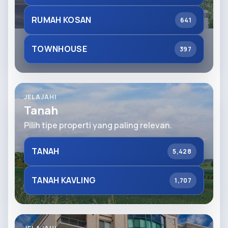
RUMAH KOSAN
641
TOWNHOUSE
397
JELAJAHI
Tanah
Pilih tipe properti yang paling relevan.
TANAH
5,428
TANAH KAVLING
1,707