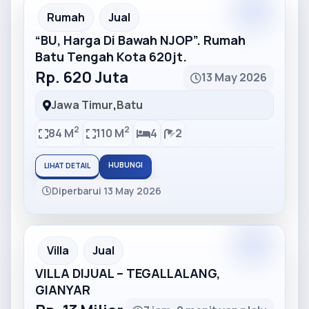
Partner
Partner Ad
Rumah
Jual
“BU, Harga Di Bawah NJOP”. Rumah
Batu Tengah Kota 620jt.
Rp. 620 Juta
13 May 2026
Jawa Timur
,
Batu
2
2
84 M
110 M
4
2
HUBUNGI
LIHAT DETAIL
Diperbarui 13 May 2026
Partner
Partner Ad
Villa
Jual
VILLA DIJUAL – TEGALLALANG,
GIANYAR