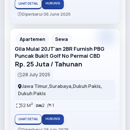
HUBUNGI
LIHAT DETAIL
Diperbarui 06 June 2025
Partner
Partner Ad
Apartemen
Sewa
Gila Mulai 20JT'an 2BR Furnish PBG
Puncak Bukit Golf No Permai CBD
Rp. 25 Juta / Tahunan
28 July 2025
Jawa Timur
,
Surabaya
,
Dukuh Pakis
,
Dukuh Pakis
2
52 M
2
1
HUBUNGI
LIHAT DETAIL
Diperbarui 28 July 2025