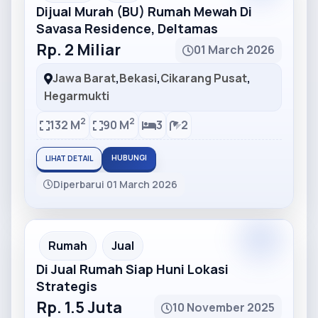
Dijual Murah (BU) Rumah Mewah Di
Savasa Residence, Deltamas
Rp. 2 Miliar
01 March 2026
Jawa Barat
,
Bekasi
,
Cikarang Pusat
,
Hegarmukti
2
2
132 M
90 M
3
2
HUBUNGI
LIHAT DETAIL
Diperbarui 01 March 2026
Partner
Partner Ad
Rumah
Jual
Di Jual Rumah Siap Huni Lokasi
Strategis
Rp. 1.5 Juta
10 November 2025