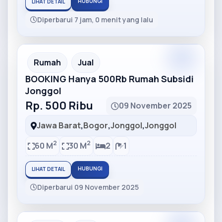
HUBUNGI
LIHAT DETAIL
Diperbarui 7 jam, 0 menit yang lalu
Partner
Partner Ad
Rumah
Jual
BOOKING Hanya 500Rb Rumah Subsidi
Jonggol
Rp. 500 Ribu
09 November 2025
Jawa Barat
,
Bogor
,
Jonggol
,
Jonggol
2
2
60 M
30 M
2
1
HUBUNGI
LIHAT DETAIL
Diperbarui 09 November 2025