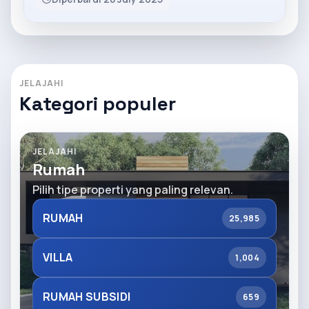
JELAJAHI
Kategori populer
JELAJAHI
Rumah
Pilih tipe properti yang paling relevan.
RUMAH
25,985
VILLA
1,004
RUMAH SUBSIDI
659