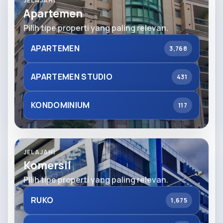
JELAJAHI
Apartemen
Pilih tipe properti yang paling relevan.
APARTEMEN
3,768
APARTEMEN STUDIO
431
KONDOMINIUM
117
JELAJAHI
Komersil
Pilih tipe properti yang paling relevan.
RUKO
1,675