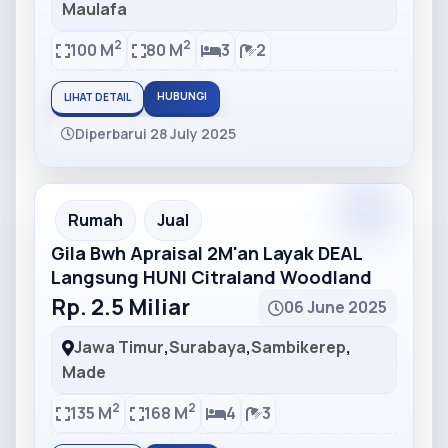
Maulafa
2
2
100 M
80 M
3
2
HUBUNGI
LIHAT DETAIL
Diperbarui 28 July 2025
Partner
Partner Ad
Rumah
Jual
Gila Bwh Apraisal 2M'an Layak DEAL
Langsung HUNI Citraland Woodland
Rp. 2.5 Miliar
06 June 2025
Jawa Timur
,
Surabaya
,
Sambikerep
,
Made
2
2
135 M
168 M
4
3