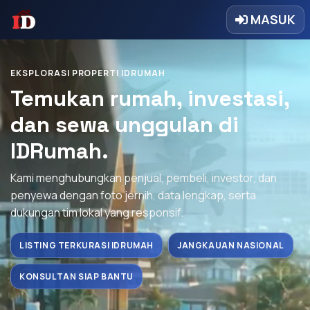
MASUK
EKSPLORASI PROPERTI IDRUMAH
Temukan rumah, investasi,
dan sewa unggulan di
IDRumah.
Kami menghubungkan penjual, pembeli, investor, dan
penyewa dengan foto jernih, data lengkap, serta
dukungan tim lokal yang responsif.
LISTING TERKURASI IDRUMAH
JANGKAUAN NASIONAL
KONSULTAN SIAP BANTU