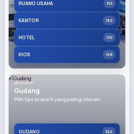
RUANG USAHA
315
KANTOR
182
HOTEL
130
KIOS
108
JELAJAHI
Gudang
Pilih tipe properti yang paling relevan.
GUDANG
320