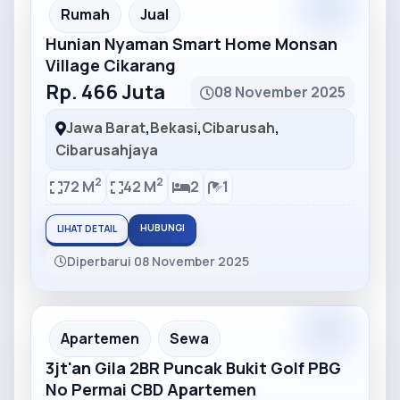
Partner
Partner Ad
Rumah
Jual
Hunian Nyaman Smart Home Monsan
Village Cikarang
Rp. 466 Juta
08 November 2025
Jawa Barat
,
Bekasi
,
Cibarusah
,
Cibarusahjaya
2
2
72 M
42 M
2
1
HUBUNGI
LIHAT DETAIL
Diperbarui 08 November 2025
Partner
Partner Ad
Apartemen
Sewa
3jt'an Gila 2BR Puncak Bukit Golf PBG
No Permai CBD Apartemen