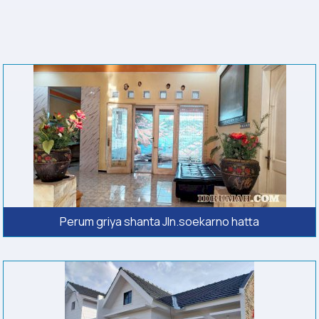
Perum griya shanta Jln.soekarno hatta