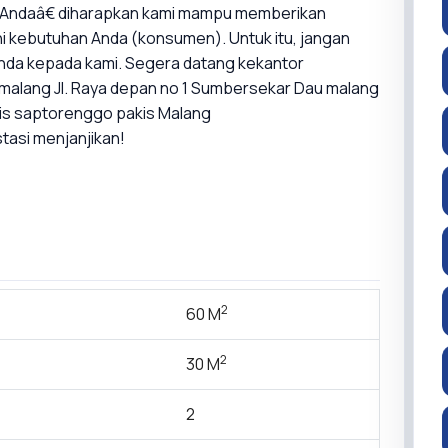
ukAndaâ€ diharapkan kami mampu memberikan
 kebutuhan Anda (konsumen). Untuk itu, jangan
anda kepada kami. Segera datang kekantor
malang Jl. Raya depan no 1 Sumbersekar Dau malang
gis saptorenggo pakis Malang
stasi menjanjikan!
2
60 M
2
30 M
2