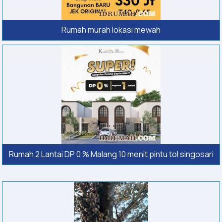
Rumah murah lokasi mewah
Rumah 2 Lantai DP 0 % Malang 10 menit pintu tol singosari