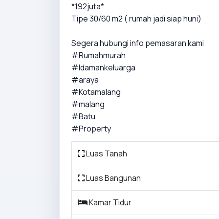
*192juta*
Tipe 30/60 m2 ( rumah jadi siap huni)
Segera hubungi info pemasaran kami
#Rumahmurah
#Idamankeluarga
#araya
#Kotamalang
#malang
#Batu
#Property
Luas Tanah
Luas Bangunan
Kamar Tidur