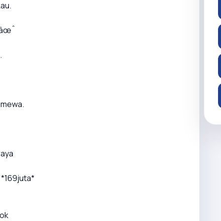
au.
g.âœˆ
.
timewa.
raya
 *169juta*
tok