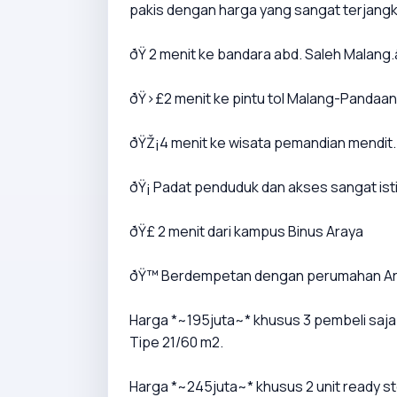
pakis dengan harga yang sangat terjangk
ðŸ 2 menit ke bandara abd. Saleh Malan
ðŸ›£2 menit ke pintu tol Malang-Pandaan
ðŸŽ¡4 menit ke wisata pemandian mendit.
ðŸ¡ Padat penduduk dan akses sangat is
ðŸ£ 2 menit dari kampus Binus Araya
ðŸ™ Berdempetan dengan perumahan A
Harga *~195juta~* khusus 3 pembeli saja
Tipe 21/60 m2.
Harga *~245juta~* khusus 2 unit ready s