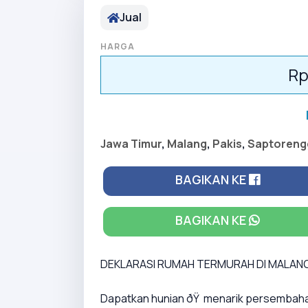
Jual
HARGA
Rp
Jawa Timur
,
Malang
,
Pakis
,
Saptoreng
BAGIKAN KE
BAGIKAN KE
DEKLARASI RUMAH TERMURAH DI MALANG. ð
Dapatkan hunian ðŸ menarik persembahan