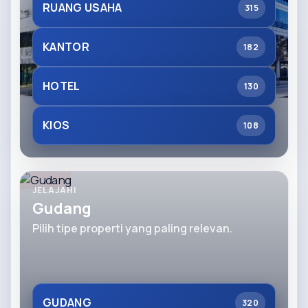
RUANG USAHA
315
KANTOR
182
HOTEL
130
KIOS
108
JELAJAHI
Gudang
Pilih tipe properti yang paling relevan.
GUDANG
320