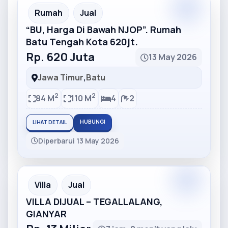
Partner
Partner Ad
Rumah
Jual
“BU, Harga Di Bawah NJOP”. Rumah
Batu Tengah Kota 620jt.
Rp. 620 Juta
13 May 2026
Jawa Timur
,
Batu
2
2
84 M
110 M
4
2
HUBUNGI
LIHAT DETAIL
Diperbarui 13 May 2026
Partner
Partner Ad
Villa
Jual
VILLA DIJUAL – TEGALLALANG,
GIANYAR