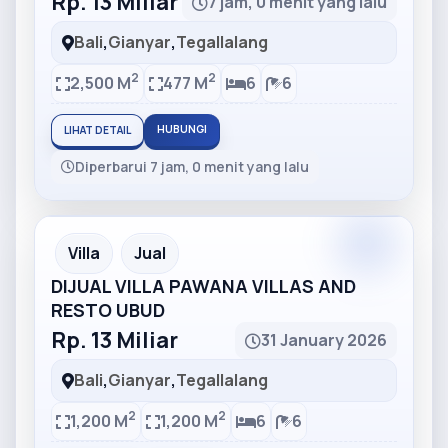
Rp. 13 Miliar
7 jam, 0 menit yang lalu
Bali
,
Gianyar
,
Tegallalang
2
2
2,500 M
477 M
6
6
HUBUNGI
LIHAT DETAIL
Diperbarui 7 jam, 0 menit yang lalu
Partner
Partner Ad
Villa
Jual
DIJUAL VILLA PAWANA VILLAS AND
RESTO UBUD
Rp. 13 Miliar
31 January 2026
Bali
,
Gianyar
,
Tegallalang
2
2
1,200 M
1,200 M
6
6