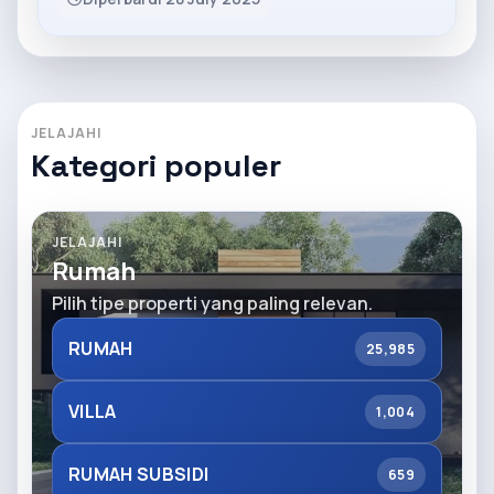
JELAJAHI
Kategori populer
JELAJAHI
Rumah
Pilih tipe properti yang paling relevan.
RUMAH
25,985
VILLA
1,004
RUMAH SUBSIDI
659