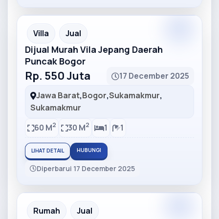
Partner
Partner Ad
Villa
Jual
Dijual Murah Vila Jepang Daerah
Puncak Bogor
Rp. 550 Juta
17 December 2025
Jawa Barat
,
Bogor
,
Sukamakmur
,
Sukamakmur
2
2
60 M
30 M
1
1
HUBUNGI
LIHAT DETAIL
Diperbarui 17 December 2025
Partner
Partner Ad
Rumah
Jual