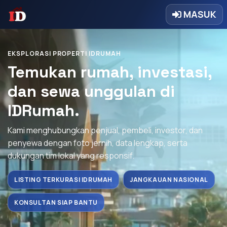
MASUK
EKSPLORASI PROPERTI IDRUMAH
Temukan rumah, investasi,
dan sewa unggulan di
IDRumah.
Kami menghubungkan penjual, pembeli, investor, dan
penyewa dengan foto jernih, data lengkap, serta
dukungan tim lokal yang responsif.
LISTING TERKURASI IDRUMAH
JANGKAUAN NASIONAL
KONSULTAN SIAP BANTU