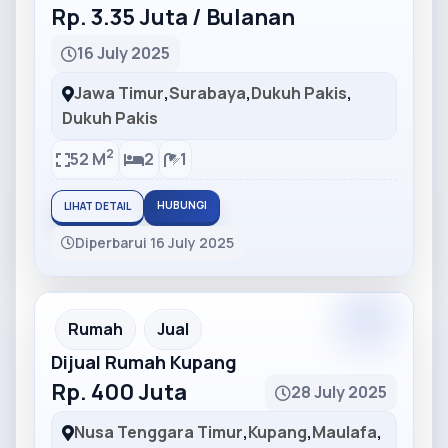
Rp. 3.35 Juta / Bulanan
16 July 2025
Jawa Timur
,
Surabaya
,
Dukuh Pakis
,
Dukuh Pakis
2
52 M
2
1
HUBUNGI
LIHAT DETAIL
Diperbarui 16 July 2025
Partner
Partner Ad
Rumah
Jual
Dijual Rumah Kupang
Rp. 400 Juta
28 July 2025
Nusa Tenggara Timur
,
Kupang
,
Maulafa
,