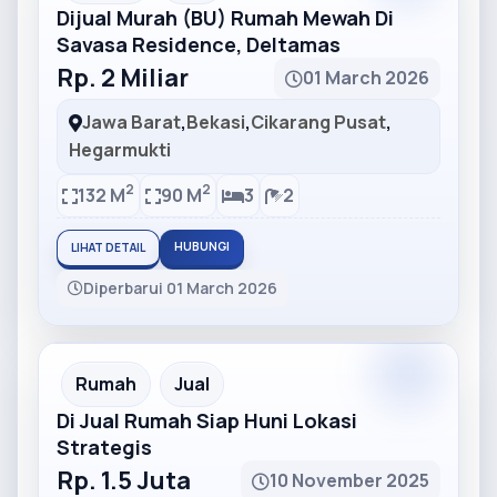
Dijual Murah (BU) Rumah Mewah Di
Savasa Residence, Deltamas
Rp. 2 Miliar
01 March 2026
Jawa Barat
,
Bekasi
,
Cikarang Pusat
,
Hegarmukti
2
2
132 M
90 M
3
2
HUBUNGI
LIHAT DETAIL
Diperbarui 01 March 2026
Partner
Partner Ad
Rumah
Jual
Di Jual Rumah Siap Huni Lokasi
Strategis
Rp. 1.5 Juta
10 November 2025