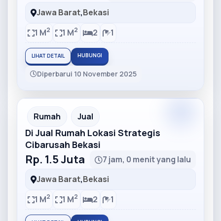
Jawa Barat
,
Bekasi
2
2
1 M
1 M
2
1
HUBUNGI
LIHAT DETAIL
Diperbarui 10 November 2025
Partner
Partner Ad
Rumah
Jual
Di Jual Rumah Lokasi Strategis
Cibarusah Bekasi
Rp. 1.5 Juta
7 jam, 0 menit yang lalu
Jawa Barat
,
Bekasi
2
2
1 M
1 M
2
1