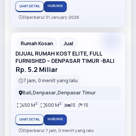
HUBUNGI
LIHAT DETAIL
Diperbarui 31 January 2026
Partner
Partner Ad
Rumah Kosan
Jual
DIJUAL RUMAH KOST ELITE, FULL
FURNISHED – DENPASAR TIMUR -BALI
Rp. 5.2 Miliar
7 jam, 0 menit yang lalu
Bali
,
Denpasar
,
Denpasar Timur
2
2
450 M
600 M
15
15
HUBUNGI
LIHAT DETAIL
Diperbarui 7 jam, 0 menit yang lalu