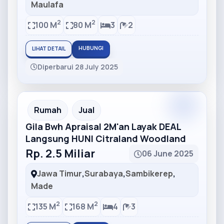
Maulafa
2
2
100 M
80 M
3
2
HUBUNGI
LIHAT DETAIL
Diperbarui 28 July 2025
Partner
Partner Ad
Rumah
Jual
Gila Bwh Apraisal 2M'an Layak DEAL
Langsung HUNI Citraland Woodland
Rp. 2.5 Miliar
06 June 2025
Jawa Timur
,
Surabaya
,
Sambikerep
,
Made
2
2
135 M
168 M
4
3