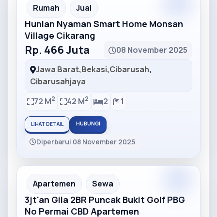
Partner
Partner Ad
Rumah
Jual
Hunian Nyaman Smart Home Monsan
Village Cikarang
Rp. 466 Juta
08 November 2025
Jawa Barat
,
Bekasi
,
Cibarusah
,
Cibarusahjaya
2
2
72 M
42 M
2
1
HUBUNGI
LIHAT DETAIL
Diperbarui 08 November 2025
Partner
Partner Ad
Apartemen
Sewa
3jt'an Gila 2BR Puncak Bukit Golf PBG
No Permai CBD Apartemen