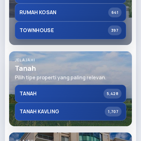
RUMAH KOSAN
641
TOWNHOUSE
397
JELAJAHI
Tanah
Pilih tipe properti yang paling relevan.
TANAH
5,428
TANAH KAVLING
1,707