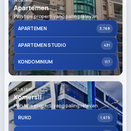
JELAJAHI
Apartemen
Pilih tipe properti yang paling relevan.
APARTEMEN
3,768
APARTEMEN STUDIO
431
KONDOMINIUM
117
JELAJAHI
Komersil
Pilih tipe properti yang paling relevan.
RUKO
1,675