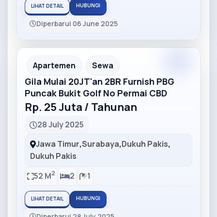
HUBUNGI
LIHAT DETAIL
Diperbarui 06 June 2025
Partner
Partner Ad
Apartemen
Sewa
Gila Mulai 20JT'an 2BR Furnish PBG
Puncak Bukit Golf No Permai CBD
Rp. 25 Juta / Tahunan
28 July 2025
Jawa Timur
,
Surabaya
,
Dukuh Pakis
,
Dukuh Pakis
2
52 M
2
1
HUBUNGI
LIHAT DETAIL
Diperbarui 28 July 2025