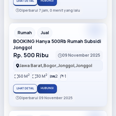
HUBUNGI
LIHAT DETAIL
Diperbarui 7 jam, 0 menit yang lalu
Partner
Partner Ad
Rumah
Jual
BOOKING Hanya 500Rb Rumah Subsidi
Jonggol
Rp. 500 Ribu
09 November 2025
Jawa Barat
,
Bogor
,
Jonggol
,
Jonggol
2
2
60 M
30 M
2
1
HUBUNGI
LIHAT DETAIL
Diperbarui 09 November 2025