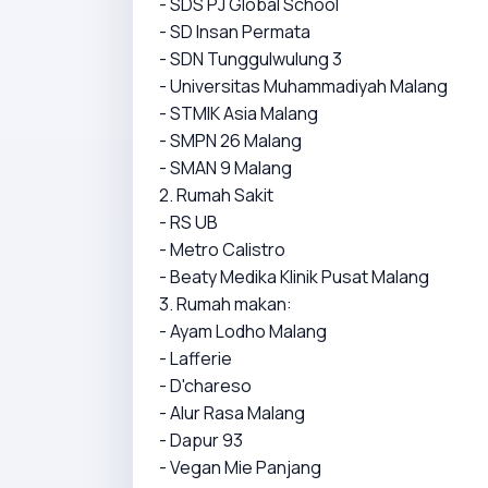
- SDS PJ Global School
- SD Insan Permata
- SDN Tunggulwulung 3
- Universitas Muhammadiyah Malang
- STMIK Asia Malang
- SMPN 26 Malang
- SMAN 9 Malang
2. Rumah Sakit
- RS UB
- Metro Calistro
- Beaty Medika Klinik Pusat Malang
3. Rumah makan:
- Ayam Lodho Malang
- Lafferie
- D'chareso
- Alur Rasa Malang
- Dapur 93
- Vegan Mie Panjang