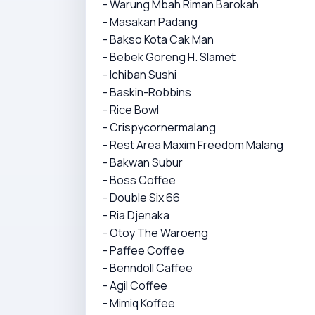
- Warung Mbah Riman Barokah
- Masakan Padang
- Bakso Kota Cak Man
- Bebek Goreng H. Slamet
- Ichiban Sushi
- Baskin-Robbins
- Rice Bowl
- Crispycornermalang
- Rest Area Maxim Freedom Malang
- Bakwan Subur
- Boss Coffee
- Double Six 66
- Ria Djenaka
- Otoy The Waroeng
- Paffee Coffee
- Benndoll Caffee
- Agil Coffee
- Mimiq Koffee