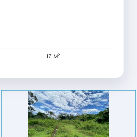
2
171 M