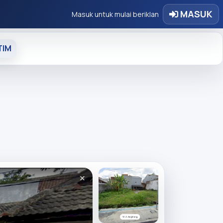
MASUK
Masuk untuk mulai beriklan
TIM