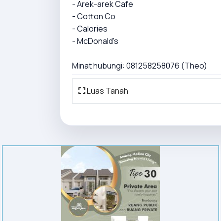
- Arek-arek Cafe
- Cotton Co
- Calories
- McDonald's
Minat hubungi: 081258258076 (Theo)
Luas Tanah