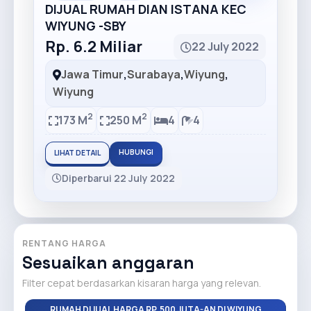
DIJUAL RUMAH DIAN ISTANA KEC
WIYUNG -SBY
Rp. 6.2 Miliar
22 July 2022
Jawa Timur
,
Surabaya
,
Wiyung
,
Wiyung
2
2
173 M
250 M
4
4
HUBUNGI
LIHAT DETAIL
Diperbarui 22 July 2022
RENTANG HARGA
Sesuaikan anggaran
Filter cepat berdasarkan kisaran harga yang relevan.
RUMAH DIJUAL HARGA RP. 500 JUTA-AN DI WIYUNG