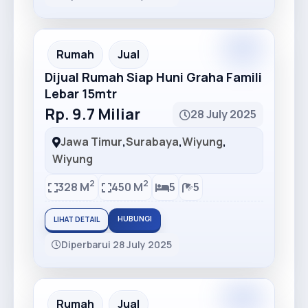
Premium
Recommended
Rumah
Jual
Dijual Rumah Siap Huni Graha Famili
Lebar 15mtr
Rp. 9.7 Miliar
28 July 2025
Jawa Timur
,
Surabaya
,
Wiyung
,
Wiyung
2
2
328 M
450 M
5
5
HUBUNGI
LIHAT DETAIL
Diperbarui 28 July 2025
Premium
Recommended
Rumah
Jual