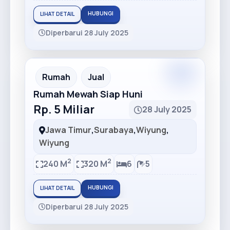
HUBUNGI
LIHAT DETAIL
Diperbarui 28 July 2025
Premium
Recommended
Rumah
Jual
Rumah Mewah Siap Huni
Rp. 5 Miliar
28 July 2025
Jawa Timur
,
Surabaya
,
Wiyung
,
Wiyung
2
2
240 M
320 M
6
5
HUBUNGI
LIHAT DETAIL
Diperbarui 28 July 2025