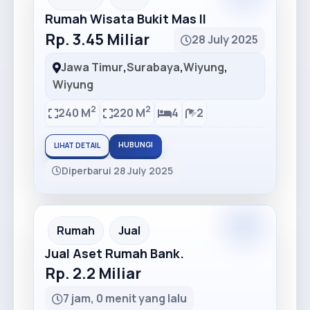
Rumah Wisata Bukit Mas II
Rp. 3.45 Miliar
28 July 2025
Jawa Timur
,
Surabaya
,
Wiyung
,
Wiyung
2
2
240 M
220 M
4
2
HUBUNGI
LIHAT DETAIL
Diperbarui 28 July 2025
Premium
Recommended
Rumah
Jual
Jual Aset Rumah Bank.
Rp. 2.2 Miliar
7 jam, 0 menit yang lalu