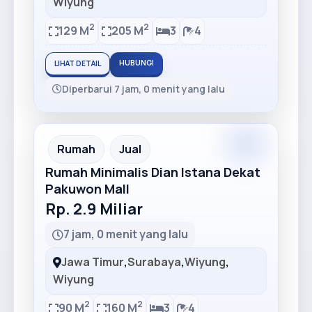
Wiyung
2
2
129 M
205 M
3
4
HUBUNGI
LIHAT DETAIL
Diperbarui 7 jam, 0 menit yang lalu
Premium
Recommended
Rumah
Jual
Rumah Minimalis Dian Istana Dekat
Pakuwon Mall
Rp. 2.9 Miliar
7 jam, 0 menit yang lalu
Jawa Timur
,
Surabaya
,
Wiyung
,
Wiyung
2
2
90 M
160 M
3
4