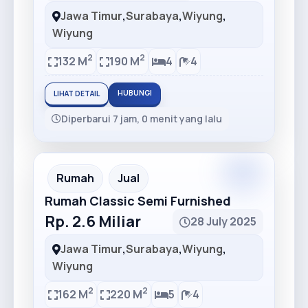
Jawa Timur
,
Surabaya
,
Wiyung
,
Wiyung
2
2
132 M
190 M
4
4
HUBUNGI
LIHAT DETAIL
Diperbarui 7 jam, 0 menit yang lalu
Premium
Recommended
Rumah
Jual
Rumah Classic Semi Furnished
Rp. 2.6 Miliar
28 July 2025
Jawa Timur
,
Surabaya
,
Wiyung
,
Wiyung
2
2
162 M
220 M
5
4