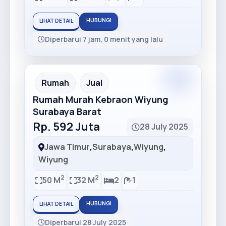
HUBUNGI
LIHAT DETAIL
Diperbarui 7 jam, 0 menit yang lalu
Premium
Recommended
Rumah
Jual
Rumah Murah Kebraon Wiyung
Surabaya Barat
Rp. 592 Juta
28 July 2025
Jawa Timur
,
Surabaya
,
Wiyung
,
Wiyung
2
2
50 M
32 M
2
1
HUBUNGI
LIHAT DETAIL
Diperbarui 28 July 2025