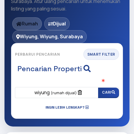
Surabaya. Atur ulang pencarian untuk menemukan
listing yang paling sesuai.
Rumah
Dijual
Wiyung, Wiyung, Surabaya
PERBARUI PENCARIAN
SMART FILTER
Pencarian Properti
Apa yang ingin anda cari?
(Wajib Isi
)
wiyung
CARI
(rumah dijual)
INGIN LEBIH LENGKAP?