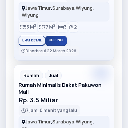
Jawa Timur
,
Surabaya
,
Wiyung
,
Wiyung
2
2
55 M
77 M
3
2
HUBUNGI
LIHAT DETAIL
Diperbarui 22 March 2026
Premium
Recommended
Rumah
Jual
Rumah Minimalis Dekat Pakuwon
Mall
Rp. 3.5 Miliar
7 jam, 0 menit yang lalu
Jawa Timur
,
Surabaya
,
Wiyung
,