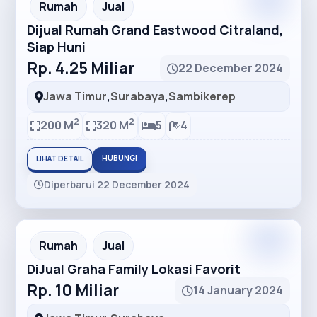
Premium
Recommended
Rumah
Jual
Dijual Rumah Grand Eastwood Citraland,
Siap Huni
Rp. 4.25 Miliar
22 December 2024
Jawa Timur
,
Surabaya
,
Sambikerep
2
2
200 M
320 M
5
4
HUBUNGI
LIHAT DETAIL
Diperbarui 22 December 2024
Premium
Recommended
Rumah
Jual
DiJual Graha Family Lokasi Favorit
Rp. 10 Miliar
14 January 2024