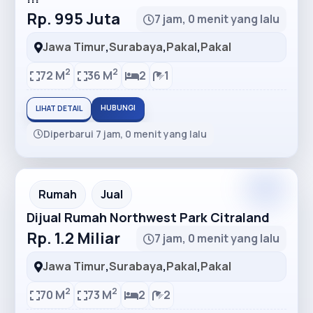
Rp. 995 Juta
7 jam, 0 menit yang lalu
Jawa Timur
,
Surabaya
,
Pakal
,
Pakal
2
2
72 M
36 M
2
1
HUBUNGI
LIHAT DETAIL
Diperbarui 7 jam, 0 menit yang lalu
Premium
Recommended
Rumah
Jual
Dijual Rumah Northwest Park Citraland
Rp. 1.2 Miliar
7 jam, 0 menit yang lalu
Jawa Timur
,
Surabaya
,
Pakal
,
Pakal
2
2
70 M
73 M
2
2