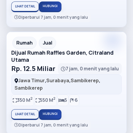
HUBUNGI
LIHAT DETAIL
Diperbarui 7 jam, 0 menit yang lalu
Premium
Recommended
Rumah
Jual
Dijual Rumah Raffles Garden, Citraland
Utama
Rp. 12.5 Miliar
7 jam, 0 menit yang lalu
Jawa Timur
,
Surabaya
,
Sambikerep
,
Sambikerep
2
2
350 M
550 M
5
6
HUBUNGI
LIHAT DETAIL
Diperbarui 7 jam, 0 menit yang lalu