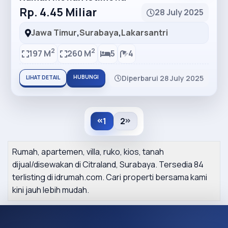
Rp. 4.45 Miliar
28 July 2025
Jawa Timur
,
Surabaya
,
Lakarsantri
2
2
197 M
260 M
5
4
HUBUNGI
Diperbarui 28 July 2025
LIHAT DETAIL
1
2
Rumah, apartemen, villa, ruko, kios, tanah
dijual/disewakan di Citraland, Surabaya. Tersedia 84
terlisting di idrumah.com. Cari properti bersama kami
kini jauh lebih mudah.