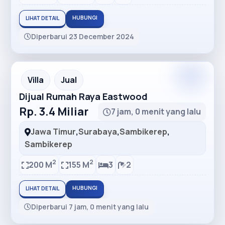
HUBUNGI
LIHAT DETAIL
Diperbarui 23 December 2024
Premium
Recommended
Villa
Jual
Dijual Rumah Raya Eastwood
Rp. 3.4 Miliar
7 jam, 0 menit yang lalu
Jawa Timur
,
Surabaya
,
Sambikerep
,
Sambikerep
2
2
200 M
155 M
3
2
HUBUNGI
LIHAT DETAIL
Diperbarui 7 jam, 0 menit yang lalu