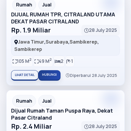
Premium
Recommended
Rumah
Jual
DIJUAL RUMAH TPR, CITRALAND UTAMA
DEKAT PASAR CITRALAND
Rp. 1.9 Miliar
28 July 2025
Jawa Timur
,
Surabaya
,
Sambikerep
,
Sambikerep
2
2
105 M
49 M
2
1
HUBUNGI
Diperbarui 28 July 2025
LIHAT DETAIL
Premium
Recommended
Rumah
Jual
Dijual Rumah Taman Puspa Raya, Dekat
Pasar Citraland
Rp. 2.4 Miliar
28 July 2025