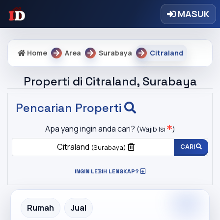
MASUK
Home
Area
Surabaya
Citraland
Properti di Citraland, Surabaya
Pencarian Properti
Apa yang ingin anda cari?
(Wajib Isi
)
Citraland
CARI
(Surabaya)
INGIN LEBIH LENGKAP?
Premium
Recommended
Rumah
Jual