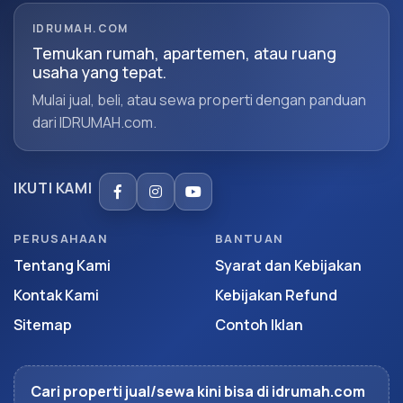
IDRUMAH.COM
Temukan rumah, apartemen, atau ruang
usaha yang tepat.
Mulai jual, beli, atau sewa properti dengan panduan
dari IDRUMAH.com.
IKUTI KAMI
PERUSAHAAN
BANTUAN
Tentang Kami
Syarat dan Kebijakan
Kontak Kami
Kebijakan Refund
Sitemap
Contoh Iklan
Cari properti jual/sewa kini bisa di idrumah.com