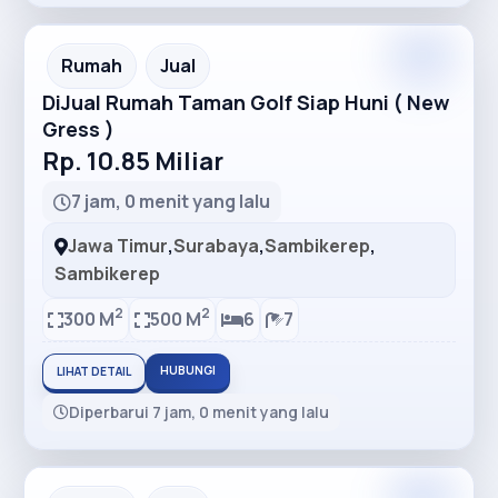
Premium
Recommended
Rumah
Jual
DiJual Rumah Taman Golf Siap Huni ( New
Gress )
Rp. 10.85 Miliar
7 jam, 0 menit yang lalu
Jawa Timur
,
Surabaya
,
Sambikerep
,
Sambikerep
2
2
300 M
500 M
6
7
HUBUNGI
LIHAT DETAIL
Diperbarui 7 jam, 0 menit yang lalu