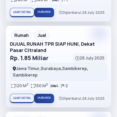
HUBUNGI
Diperbarui 28 July 2025
LIHAT DETAIL
Premium
Recommended
Rumah
Jual
DIJUAL RUNAH TPR SIAP HUNI, Dekat
Pasar Citraland
Rp. 1.85 Miliar
28 July 2025
Jawa Timur
,
Surabaya
,
Sambikerep
,
Sambikerep
2
2
120 M
150 M
4
2
HUBUNGI
Diperbarui 28 July 2025
LIHAT DETAIL