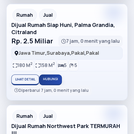
Premium
Recommended
Rumah
Jual
Dijual Rumah Siap Huni, Palma Grandia,
Citraland
Rp. 2.5 Miliar
7 jam, 0 menit yang lalu
Jawa Timur
,
Surabaya
,
Pakal
,
Pakal
2
2
180 M
158 M
5
5
HUBUNGI
LIHAT DETAIL
Diperbarui 7 jam, 0 menit yang lalu
Premium
Recommended
Rumah
Jual
Dijual Rumah Northwest Park TERMURAH
!!!