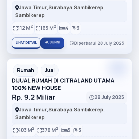
Jawa Timur
,
Surabaya
,
Sambikerep
,
Sambikerep
2
2
112 M
165 M
4
3
HUBUNGI
Diperbarui 28 July 2025
LIHAT DETAIL
Premium
Recommended
Rumah
Jual
DIJUAL RUMAH DI CITRALAND UTAMA
100% NEW HOUSE
Rp. 9.2 Miliar
28 July 2025
Jawa Timur
,
Surabaya
,
Sambikerep
,
Sambikerep
2
2
403 M
378 M
5
5