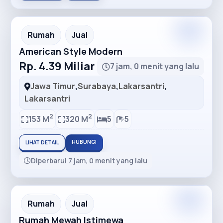
Rumah
Jual
American Style Modern
Rp. 4.39 Miliar
7 jam, 0 menit yang lalu
Jawa Timur
,
Surabaya
,
Lakarsantri
,
Lakarsantri
2
2
153 M
320 M
5
5
HUBUNGI
LIHAT DETAIL
Diperbarui 7 jam, 0 menit yang lalu
Rumah
Jual
Rumah Mewah Istimewa