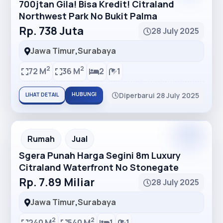
700jtan Gila! Bisa Kredit! Citraland
Northwest Park No Bukit Palma
Rp. 738 Juta
28 July 2025
Jawa Timur
,
Surabaya
2
2
72 M
36 M
2
1
HUBUNGI
Diperbarui 28 July 2025
LIHAT DETAIL
Premium
Recommended
Rumah
Jual
Sgera Punah Harga Segini 8m Luxury
Citraland Waterfront No Stonegate
Rp. 7.89 Miliar
28 July 2025
Jawa Timur
,
Surabaya
2
2
240 M
540 M
1
1