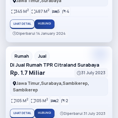
Jawa Timur
,
Surabaya
2
2
345 M
487 M
5
4
HUBUNGI
LIHAT DETAIL
Diperbarui 14 January 2024
Premium
Recommended
Rumah
Jual
Di Jual Rumah TPR Citraland Surabaya
Rp. 1.7 Miliar
31 July 2023
Jawa Timur
,
Surabaya
,
Sambikerep
,
Sambikerep
2
2
105 M
105 M
2
2
HUBUNGI
Diperbarui 31 July 2023
LIHAT DETAIL