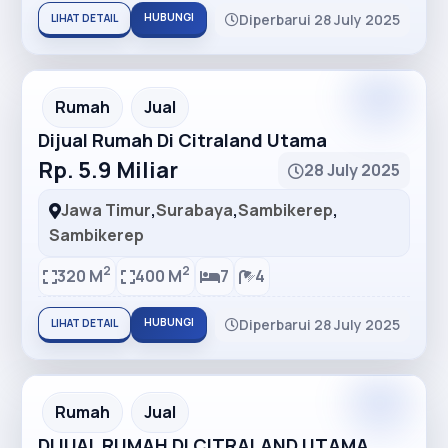
HUBUNGI
Diperbarui 28 July 2025
LIHAT DETAIL
Premium
Recommended
Rumah
Jual
Dijual Rumah Di Citraland Utama
Rp. 5.9 Miliar
28 July 2025
Jawa Timur
,
Surabaya
,
Sambikerep
,
Sambikerep
2
2
320 M
400 M
7
4
HUBUNGI
Diperbarui 28 July 2025
LIHAT DETAIL
Premium
Recommended
Rumah
Jual
DIJUAL RUMAH DI CITRALAND UTAMA