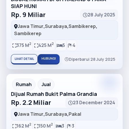
SIAP HUNI
Rp. 9 Miliar
28 July 2025
Jawa Timur
,
Surabaya
,
Sambikerep
,
Sambikerep
2
2
375 M
425 M
5
4
HUBUNGI
Diperbarui 28 July 2025
LIHAT DETAIL
Premium
Recommended
Rumah
Jual
Dijual Rumah Bukit Palma Grandia
Rp. 2.2 Miliar
23 December 2024
Jawa Timur
,
Surabaya
,
Pakal
2
2
162 M
150 M
3
3