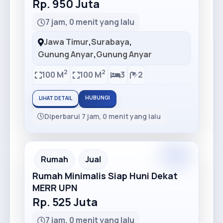
Rp. 950 Juta
7 jam, 0 menit yang lalu
Jawa Timur
,
Surabaya
,
Gunung Anyar
,
Gunung Anyar
2
2
100 M
100 M
3
2
HUBUNGI
LIHAT DETAIL
Diperbarui 7 jam, 0 menit yang lalu
Premium
Recommended
Rumah
Jual
Rumah Minimalis Siap Huni Dekat
MERR UPN
Rp. 525 Juta
7 jam, 0 menit yang lalu