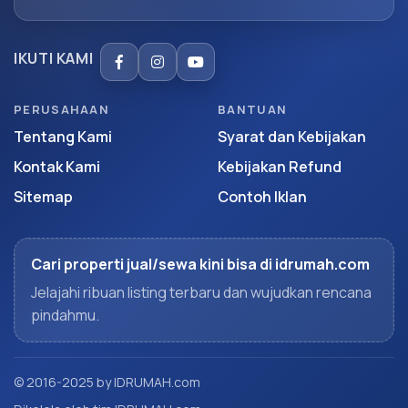
IKUTI KAMI
PERUSAHAAN
BANTUAN
Tentang Kami
Syarat dan Kebijakan
Kontak Kami
Kebijakan Refund
Sitemap
Contoh Iklan
Cari properti jual/sewa kini bisa di idrumah.com
Jelajahi ribuan listing terbaru dan wujudkan rencana
pindahmu.
© 2016-2025 by IDRUMAH.com