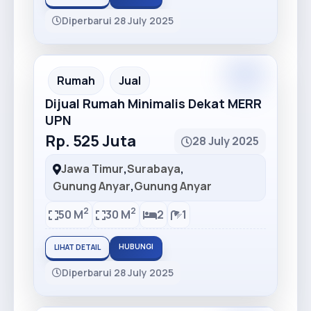
Diperbarui 28 July 2025
Premium
Recommended
Rumah
Jual
Dijual Rumah Minimalis Dekat MERR
UPN
Rp. 525 Juta
28 July 2025
Jawa Timur
,
Surabaya
,
Gunung Anyar
,
Gunung Anyar
2
2
50 M
30 M
2
1
HUBUNGI
LIHAT DETAIL
Diperbarui 28 July 2025