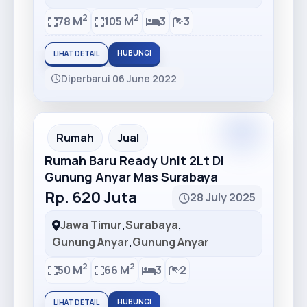
2
2
78 M
105 M
3
3
HUBUNGI
LIHAT DETAIL
Diperbarui 06 June 2022
Premium
Recommended
Rumah
Jual
Rumah Baru Ready Unit 2Lt Di
Gunung Anyar Mas Surabaya
Rp. 620 Juta
28 July 2025
Jawa Timur
,
Surabaya
,
Gunung Anyar
,
Gunung Anyar
2
2
50 M
66 M
3
2
HUBUNGI
LIHAT DETAIL