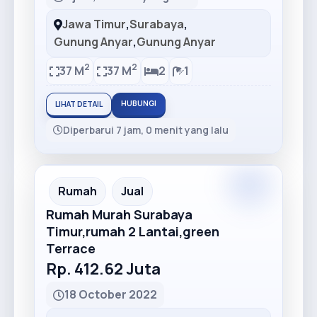
Jawa Timur
,
Surabaya
,
Gunung Anyar
,
Gunung Anyar
2
2
37 M
37 M
2
1
HUBUNGI
LIHAT DETAIL
Diperbarui 7 jam, 0 menit yang lalu
Premium
Recommended
Rumah
Jual
Rumah Murah Surabaya
Timur,rumah 2 Lantai,green
Terrace
Rp. 412.62 Juta
18 October 2022