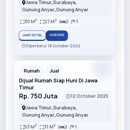
Jawa Timur
,
Surabaya
,
Gunung Anyar
,
Gunung Anyar
2
2
30 M
27 M
2
1
HUBUNGI
LIHAT DETAIL
Diperbarui 18 October 2022
Rumah
Jual
Dijual Rumah Siap Huni Di Jawa
Timur
Rp. 750 Juta
12 October 2025
Jawa Timur
,
Surabaya
,
Gunung Anyar
,
Gunung Anyar
2
2
53 M
31 M
2
1