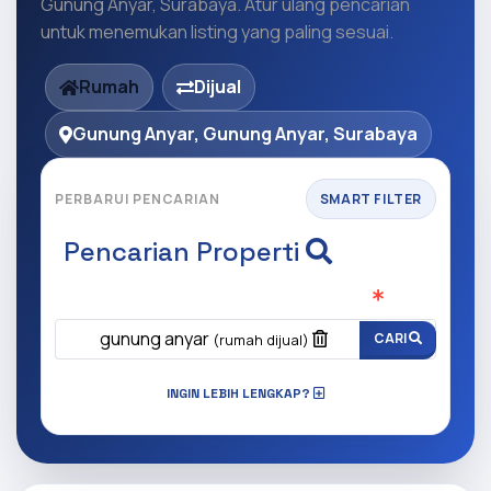
Gunung Anyar, Surabaya. Atur ulang pencarian
untuk menemukan listing yang paling sesuai.
Rumah
Dijual
Gunung Anyar, Gunung Anyar, Surabaya
PERBARUI PENCARIAN
SMART FILTER
Pencarian Properti
Apa yang ingin anda cari?
(Wajib Isi
)
gunung anyar
CARI
(rumah dijual)
INGIN LEBIH LENGKAP?