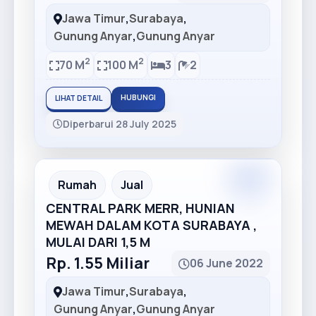
Jawa Timur
,
Surabaya
,
Gunung Anyar
,
Gunung Anyar
2
2
70 M
100 M
3
2
HUBUNGI
LIHAT DETAIL
Diperbarui 28 July 2025
Premium
Recommended
Rumah
Jual
CENTRAL PARK MERR, HUNIAN
MEWAH DALAM KOTA SURABAYA ,
MULAI DARI 1,5 M
Rp. 1.55 Miliar
06 June 2022
Jawa Timur
,
Surabaya
,
Gunung Anyar
,
Gunung Anyar