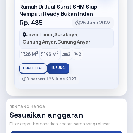
Rumah Di Jual Surat SHM Siap
Nempati Ready Bukan Inden
Rp. 485
26 June 2023
Jawa Timur
,
Surabaya
,
Gunung Anyar
,
Gunung Anyar
2
2
26 M
46 M
2
2
HUBUNGI
LIHAT DETAIL
Diperbarui 26 June 2023
RENTANG HARGA
Sesuaikan anggaran
Filter cepat berdasarkan kisaran harga yang relevan.