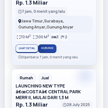
Rp. 1.3 Miliar
7 jam, 0 menit yang lalu
Jawa Timur
,
Surabaya
,
Gunung Anyar
,
Gunung Anyar
2
2
70 M
100 M
3
2
HUBUNGI
LIHAT DETAIL
Diperbarui 7 jam, 0 menit yang lalu
Premium
Recommended
Rumah
Jual
LAUNCHING NEW TYPE
â€œCOSTAâ€ CENTRAL PARK
MERR II, MULAI DARI 1,3 M
Rp. 1.3 Miliar
28 July 2025