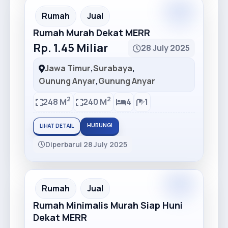
Premium
Recommended
Rumah
Jual
Rumah Murah Dekat MERR
Rp. 1.45 Miliar
28 July 2025
Jawa Timur
,
Surabaya
,
Gunung Anyar
,
Gunung Anyar
2
2
248 M
240 M
4
1
HUBUNGI
LIHAT DETAIL
Diperbarui 28 July 2025
Premium
Recommended
Rumah
Jual
Rumah Minimalis Murah Siap Huni
Dekat MERR