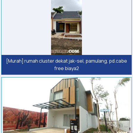
[Murah] rumah cluster dekat jak-sel, pamulang, pd.cabe
free biaya2