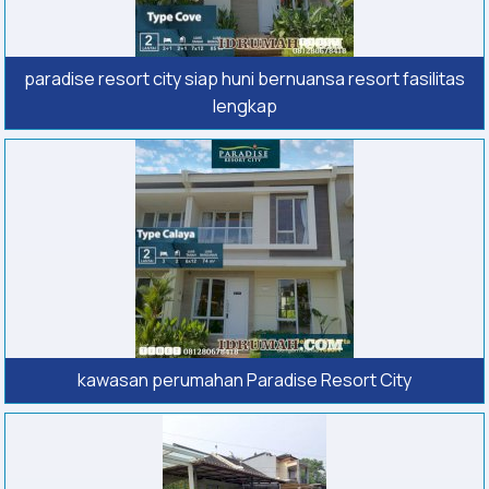
paradise resort city siap huni bernuansa resort fasilitas
lengkap
kawasan perumahan Paradise Resort City