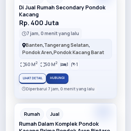
Di Jual Rumah Secondary Pondok
Kacang
Rp. 400 Juta
7 jam, 0 menit yang lalu
Banten
,
Tangerang Selatan
,
Pondok Aren
,
Pondok Kacang Barat
2
2
60 M
50 M
1
1
HUBUNGI
LIHAT DETAIL
Diperbarui 7 jam, 0 menit yang lalu
Rumah
Jual
Rumah Dalam Komplek Pondok
Kacang Prima Pondok Aren Bintaro