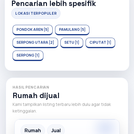
Pencarian lebih spesifik
LOKASI TERPOPULER
PONDOK AREN [5]
PAMULANG [5]
SERPONG UTARA [2]
SETU [1]
CIPUTAT [1]
SERPONG [1]
HASIL PENCARIAN
Rumah dijual
Kami tampilkan listing terbaru lebih dulu agar tidak
ketinggalan.
Premium
Recommended
Rumah
Jual