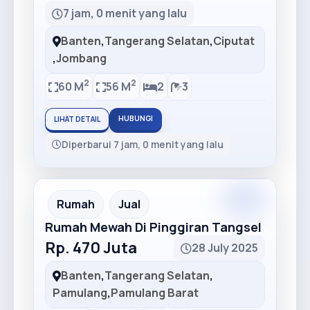
7 jam, 0 menit yang lalu
Banten
,
Tangerang Selatan
,
Ciputat
,
Jombang
2
2
60 M
56 M
2
3
HUBUNGI
LIHAT DETAIL
Diperbarui 7 jam, 0 menit yang lalu
Premium
Recommended
Rumah
Jual
Rumah Mewah Di Pinggiran Tangsel
Rp. 470 Juta
28 July 2025
Banten
,
Tangerang Selatan
,
Pamulang
,
Pamulang Barat