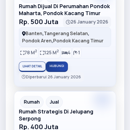
Rumah Dijual Di Perumahan Pondok
Maharta, Pondok Kacang Timur
Rp. 500 Juta
26 January 2026
Banten
,
Tangerang Selatan
,
Pondok Aren
,
Pondok Kacang Timur
2
2
78 M
125 M
4
1
HUBUNGI
LIHAT DETAIL
Diperbarui 26 January 2026
Recommended
Rumah
Jual
Rumah Strategis Di Jelupang
Serpong
Rp. 400 Juta