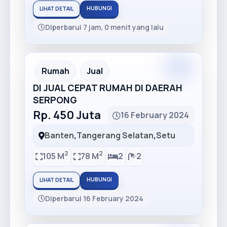
HUBUNGI
LIHAT DETAIL
Diperbarui 7 jam, 0 menit yang lalu
Premium
Recommended
Rumah
Jual
DI JUAL CEPAT RUMAH DI DAERAH
SERPONG
Rp. 450 Juta
16 February 2024
Banten
,
Tangerang Selatan
,
Setu
2
2
105 M
78 M
2
2
HUBUNGI
LIHAT DETAIL
Diperbarui 16 February 2024