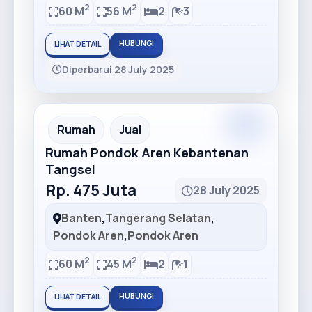
2
2
60 M
56 M
2
3
HUBUNGI
LIHAT DETAIL
Diperbarui 28 July 2025
Premium
Recommended
Rumah
Jual
Rumah Pondok Aren Kebantenan
Tangsel
Rp. 475 Juta
28 July 2025
Banten
,
Tangerang Selatan
,
Pondok Aren
,
Pondok Aren
2
2
60 M
45 M
2
1
HUBUNGI
LIHAT DETAIL