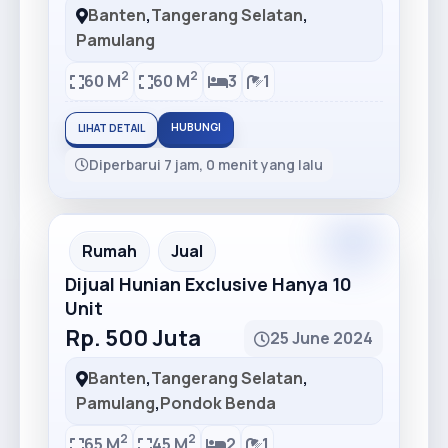
Banten
,
Tangerang Selatan
,
Pamulang
2
2
60 M
60 M
3
1
HUBUNGI
LIHAT DETAIL
Diperbarui 7 jam, 0 menit yang lalu
Premium
Recommended
Rumah
Jual
Dijual Hunian Exclusive Hanya 10
Unit
Rp. 500 Juta
25 June 2024
Banten
,
Tangerang Selatan
,
Pamulang
,
Pondok Benda
2
2
65 M
45 M
2
1