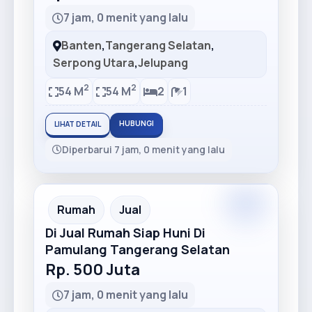
7 jam, 0 menit yang lalu
Banten
,
Tangerang Selatan
,
Serpong Utara
,
Jelupang
2
2
54 M
54 M
2
1
HUBUNGI
LIHAT DETAIL
Diperbarui 7 jam, 0 menit yang lalu
Premium
Recommended
Rumah
Jual
Di Jual Rumah Siap Huni Di
Pamulang Tangerang Selatan
Rp. 500 Juta
7 jam, 0 menit yang lalu