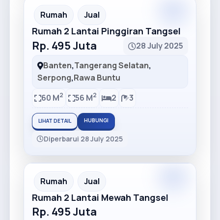
Premium
Recommended
Rumah
Jual
Rumah 2 Lantai Pinggiran Tangsel
Rp. 495 Juta
28 July 2025
Banten
,
Tangerang Selatan
,
Serpong
,
Rawa Buntu
2
2
60 M
56 M
2
3
HUBUNGI
LIHAT DETAIL
Diperbarui 28 July 2025
Premium
Recommended
Rumah
Jual
Rumah 2 Lantai Mewah Tangsel
Rp. 495 Juta