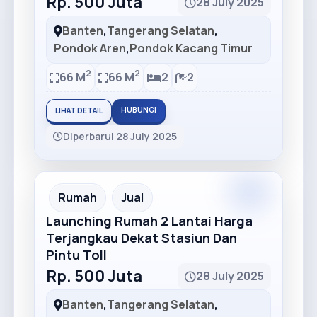
Rp. 500 Juta
28 July 2025
Banten
,
Tangerang Selatan
,
Pondok Aren
,
Pondok Kacang Timur
2
2
66 M
66 M
2
2
HUBUNGI
LIHAT DETAIL
Diperbarui 28 July 2025
Rumah
Jual
Launching Rumah 2 Lantai Harga
Terjangkau Dekat Stasiun Dan
Pintu Toll
Rp. 500 Juta
28 July 2025
Banten
,
Tangerang Selatan
,