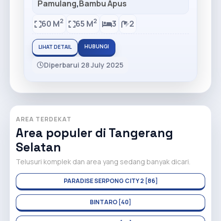
Pamulang
,
Bambu Apus
2
2
60 M
65 M
3
2
HUBUNGI
LIHAT DETAIL
Diperbarui 28 July 2025
AREA TERDEKAT
Area populer di Tangerang
Selatan
Telusuri komplek dan area yang sedang banyak dicari.
PARADISE SERPONG CITY 2 [86]
BINTARO [40]