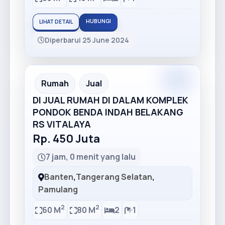
HUBUNGI
LIHAT DETAIL
Diperbarui 25 June 2024
Premium
Recommended
Rumah
Jual
DI JUAL RUMAH DI DALAM KOMPLEK
PONDOK BENDA INDAH BELAKANG
RS VITALAYA
Rp. 450 Juta
7 jam, 0 menit yang lalu
Banten
,
Tangerang Selatan
,
Pamulang
2
2
60 M
80 M
2
1