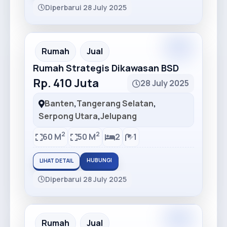
Diperbarui 28 July 2025
Premium
Recommended
Rumah
Jual
Rumah Strategis Dikawasan BSD
Rp. 410 Juta
28 July 2025
Banten
,
Tangerang Selatan
,
Serpong Utara
,
Jelupang
2
2
60 M
50 M
2
1
HUBUNGI
LIHAT DETAIL
Diperbarui 28 July 2025
Rumah
Jual