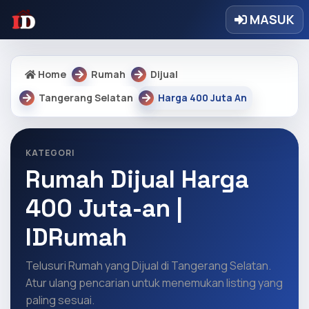
MASUK
Home
Rumah
Dijual
Tangerang Selatan
Harga 400 Juta An
KATEGORI
Rumah Dijual Harga
400 Juta-an |
IDRumah
Telusuri Rumah yang Dijual di Tangerang Selatan.
Atur ulang pencarian untuk menemukan listing yang
paling sesuai.