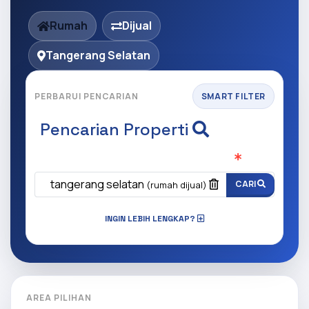
Rumah
Dijual
Tangerang Selatan
PERBARUI PENCARIAN
SMART FILTER
Pencarian Properti
Apa yang ingin anda cari?
(Wajib Isi
)
tangerang selatan
CARI
(rumah dijual)
INGIN LEBIH LENGKAP?
AREA PILIHAN