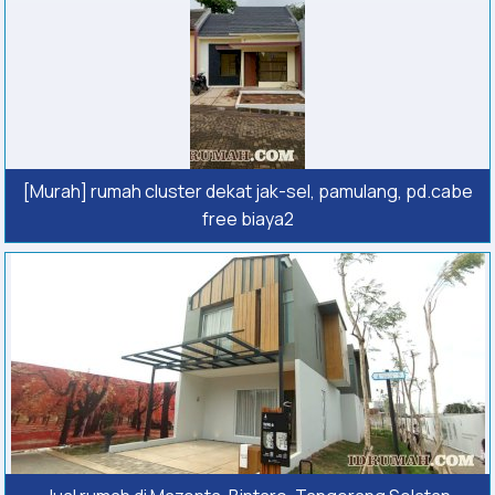
[Murah] rumah cluster dekat jak-sel, pamulang, pd.cabe
free biaya2