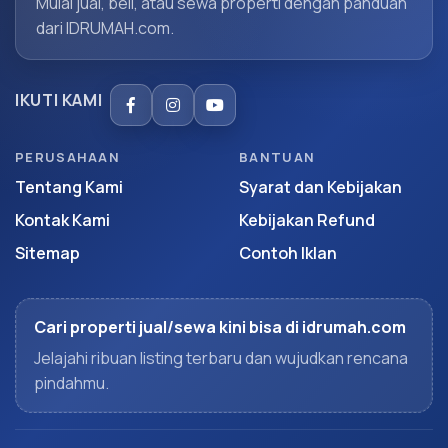
Mulai jual, beli, atau sewa properti dengan panduan
dari IDRUMAH.com.
IKUTI KAMI
PERUSAHAAN
BANTUAN
Tentang Kami
Syarat dan Kebijakan
Kontak Kami
Kebijakan Refund
Sitemap
Contoh Iklan
Cari properti jual/sewa kini bisa di idrumah.com
Jelajahi ribuan listing terbaru dan wujudkan rencana
pindahmu.