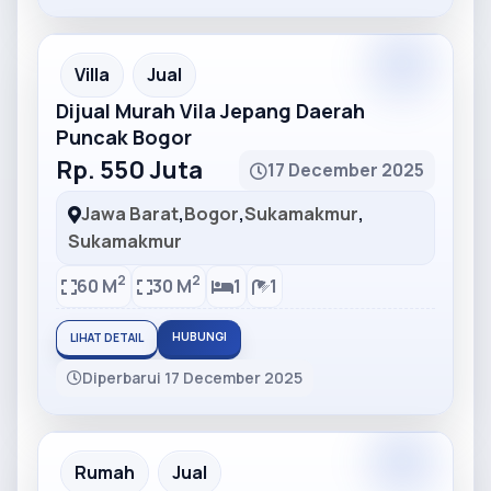
Partner
Partner Ad
Villa
Jual
Dijual Murah Vila Jepang Daerah
Puncak Bogor
Rp. 550 Juta
17 December 2025
Jawa Barat
,
Bogor
,
Sukamakmur
,
Sukamakmur
2
2
60 M
30 M
1
1
HUBUNGI
LIHAT DETAIL
Diperbarui 17 December 2025
Partner
Partner Ad
Rumah
Jual