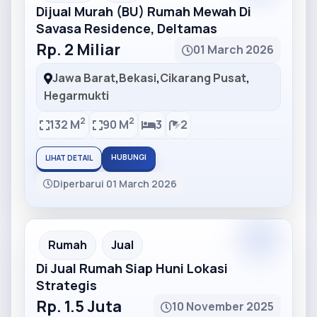
Dijual Murah (BU) Rumah Mewah Di
Savasa Residence, Deltamas
Rp. 2 Miliar
01 March 2026
Jawa Barat
,
Bekasi
,
Cikarang Pusat
,
Hegarmukti
2
2
132 M
90 M
3
2
HUBUNGI
LIHAT DETAIL
Diperbarui 01 March 2026
Partner
Partner Ad
Rumah
Jual
Di Jual Rumah Siap Huni Lokasi
Strategis
Rp. 1.5 Juta
10 November 2025