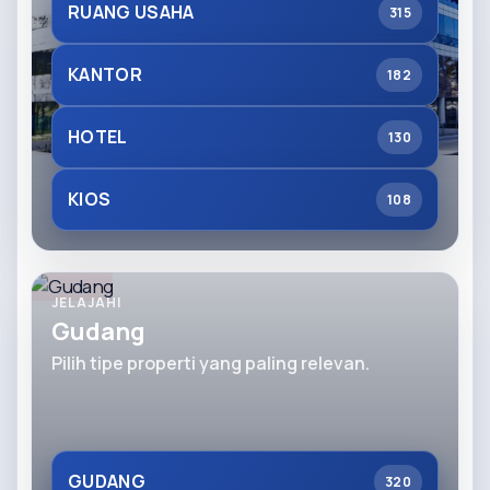
RUANG USAHA
315
KANTOR
182
HOTEL
130
KIOS
108
JELAJAHI
Gudang
Pilih tipe properti yang paling relevan.
GUDANG
320