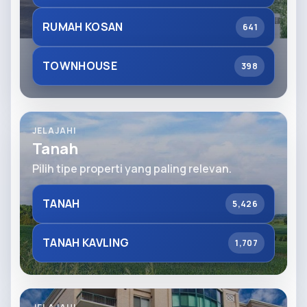
RUMAH KOSAN
641
TOWNHOUSE
398
JELAJAHI
Tanah
Pilih tipe properti yang paling relevan.
TANAH
5,426
TANAH KAVLING
1,707