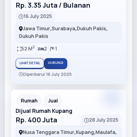
Rp. 3.35 Juta / Bulanan
16 July 2025
Jawa Timur
,
Surabaya
,
Dukuh Pakis
,
Dukuh Pakis
2
52 M
2
1
HUBUNGI
LIHAT DETAIL
Diperbarui 16 July 2025
Partner
Partner Ad
Rumah
Jual
Dijual Rumah Kupang
Rp. 400 Juta
28 July 2025
Nusa Tenggara Timur
,
Kupang
,
Maulafa
,