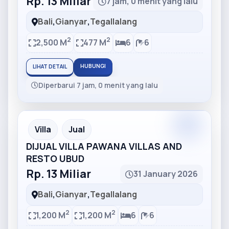
Rp. 13 Miliar
7 jam, 0 menit yang lalu
Bali
,
Gianyar
,
Tegallalang
2
2
2,500 M
477 M
6
6
HUBUNGI
LIHAT DETAIL
Diperbarui 7 jam, 0 menit yang lalu
Partner
Partner Ad
Villa
Jual
DIJUAL VILLA PAWANA VILLAS AND
RESTO UBUD
Rp. 13 Miliar
31 January 2026
Bali
,
Gianyar
,
Tegallalang
2
2
1,200 M
1,200 M
6
6