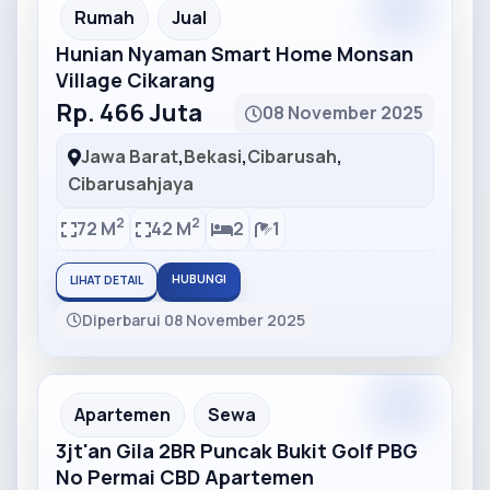
Partner
Partner Ad
Rumah
Jual
Hunian Nyaman Smart Home Monsan
Village Cikarang
Rp. 466 Juta
08 November 2025
Jawa Barat
,
Bekasi
,
Cibarusah
,
Cibarusahjaya
2
2
72 M
42 M
2
1
HUBUNGI
LIHAT DETAIL
Diperbarui 08 November 2025
Partner
Partner Ad
Apartemen
Sewa
3jt'an Gila 2BR Puncak Bukit Golf PBG
No Permai CBD Apartemen