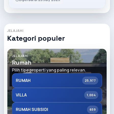
JELAJAHI
Kategori populer
JELAJAHI
Rumah
Pilih tipe properti yang paling relevan.
RUMAH
25,977
VILLA
1,004
RUMAH SUBSIDI
659