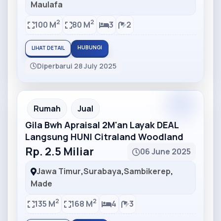
Maulafa
2
2
100 M
80 M
3
2
HUBUNGI
LIHAT DETAIL
Diperbarui 28 July 2025
Partner
Partner Ad
Rumah
Jual
Gila Bwh Apraisal 2M'an Layak DEAL
Langsung HUNI Citraland Woodland
Rp. 2.5 Miliar
06 June 2025
Jawa Timur
,
Surabaya
,
Sambikerep
,
Made
2
2
135 M
168 M
4
3