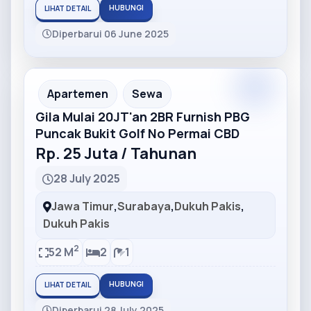
HUBUNGI
LIHAT DETAIL
Diperbarui 06 June 2025
Partner
Partner Ad
Apartemen
Sewa
Gila Mulai 20JT'an 2BR Furnish PBG
Puncak Bukit Golf No Permai CBD
Rp. 25 Juta / Tahunan
28 July 2025
Jawa Timur
,
Surabaya
,
Dukuh Pakis
,
Dukuh Pakis
2
52 M
2
1
HUBUNGI
LIHAT DETAIL
Diperbarui 28 July 2025