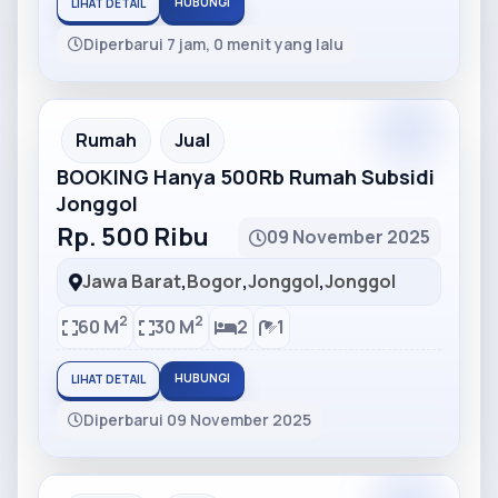
HUBUNGI
LIHAT DETAIL
Diperbarui 7 jam, 0 menit yang lalu
Partner
Partner Ad
Rumah
Jual
BOOKING Hanya 500Rb Rumah Subsidi
Jonggol
Rp. 500 Ribu
09 November 2025
Jawa Barat
,
Bogor
,
Jonggol
,
Jonggol
2
2
60 M
30 M
2
1
HUBUNGI
LIHAT DETAIL
Diperbarui 09 November 2025