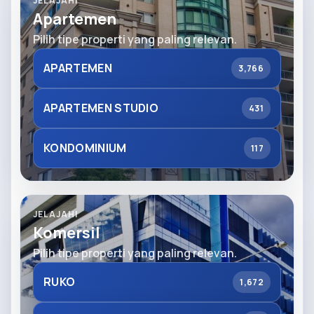
JELAJAHI
Apartemen
Pilih tipe properti yang paling relevan.
APARTEMEN
3,766
APARTEMEN STUDIO
431
KONDOMINIUM
117
JELAJAHI
Komersil
Pilih tipe properti yang paling relevan.
RUKO
1,672