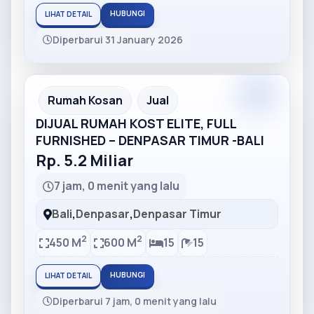
HUBUNGI
LIHAT DETAIL
Diperbarui 31 January 2026
Partner
Partner Ad
Rumah Kosan
Jual
DIJUAL RUMAH KOST ELITE, FULL
FURNISHED – DENPASAR TIMUR -BALI
Rp. 5.2 Miliar
7 jam, 0 menit yang lalu
Bali
,
Denpasar
,
Denpasar Timur
2
2
450 M
600 M
15
15
HUBUNGI
LIHAT DETAIL
Diperbarui 7 jam, 0 menit yang lalu