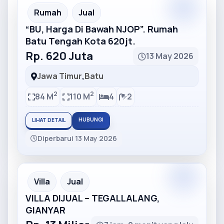
Partner
Partner Ad
Rumah
Jual
“BU, Harga Di Bawah NJOP”. Rumah
Batu Tengah Kota 620jt.
Rp. 620 Juta
13 May 2026
Jawa Timur
,
Batu
2
2
84 M
110 M
4
2
HUBUNGI
LIHAT DETAIL
Diperbarui 13 May 2026
Partner
Partner Ad
Villa
Jual
VILLA DIJUAL – TEGALLALANG,
GIANYAR