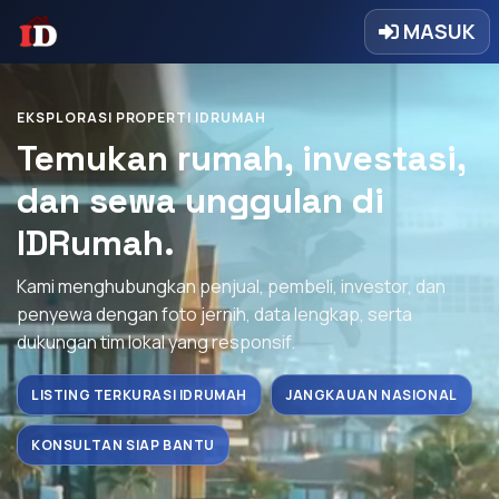
MASUK
EKSPLORASI PROPERTI IDRUMAH
Temukan rumah, investasi,
dan sewa unggulan di
IDRumah.
Kami menghubungkan penjual, pembeli, investor, dan
penyewa dengan foto jernih, data lengkap, serta
dukungan tim lokal yang responsif.
LISTING TERKURASI IDRUMAH
JANGKAUAN NASIONAL
KONSULTAN SIAP BANTU