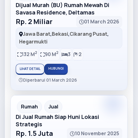
Dijual Murah (BU) Rumah Mewah Di
Savasa Residence, Deltamas
Rp. 2 Miliar
01 March 2026
Jawa Barat
,
Bekasi
,
Cikarang Pusat
,
Hegarmukti
2
2
132 M
90 M
3
2
HUBUNGI
LIHAT DETAIL
Diperbarui 01 March 2026
Partner
Partner Ad
Rumah
Jual
Di Jual Rumah Siap Huni Lokasi
Strategis
Rp. 1.5 Juta
10 November 2025