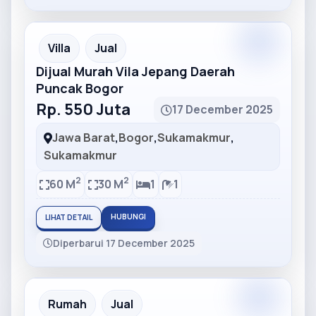
Partner
Partner Ad
Villa
Jual
Dijual Murah Vila Jepang Daerah
Puncak Bogor
Rp. 550 Juta
17 December 2025
Jawa Barat
,
Bogor
,
Sukamakmur
,
Sukamakmur
2
2
60 M
30 M
1
1
HUBUNGI
LIHAT DETAIL
Diperbarui 17 December 2025
Partner
Partner Ad
Rumah
Jual