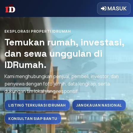
MASUK
EKSPLORASI PROPERTI IDRUMAH
Temukan rumah, investasi,
dan sewa unggulan di
IDRumah.
Kami menghubungkan penjual, pembeli, investor, dan
penyewa dengan foto jernih, data lengkap, serta
dukungan tim lokal yang responsif.
LISTING TERKURASI IDRUMAH
JANGKAUAN NASIONAL
KONSULTAN SIAP BANTU