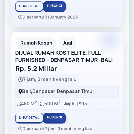
HUBUNGI
LIHAT DETAIL
Diperbarui 31 January 2026
Partner
Partner Ad
Rumah Kosan
Jual
DIJUAL RUMAH KOST ELITE, FULL
FURNISHED – DENPASAR TIMUR -BALI
Rp. 5.2 Miliar
7 jam, 0 menit yang lalu
Bali
,
Denpasar
,
Denpasar Timur
2
2
450 M
600 M
15
15
HUBUNGI
LIHAT DETAIL
Diperbarui 7 jam, 0 menit yang lalu