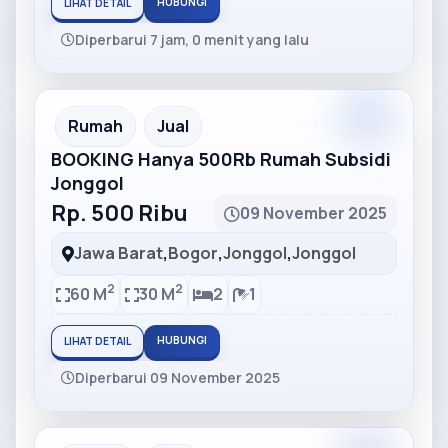
HUBUNGI
LIHAT DETAIL
Diperbarui 7 jam, 0 menit yang lalu
Partner
Partner Ad
Rumah
Jual
BOOKING Hanya 500Rb Rumah Subsidi
Jonggol
Rp. 500 Ribu
09 November 2025
Jawa Barat
,
Bogor
,
Jonggol
,
Jonggol
2
2
60 M
30 M
2
1
HUBUNGI
LIHAT DETAIL
Diperbarui 09 November 2025