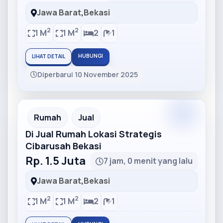
Jawa Barat
,
Bekasi
2
2
1 M
1 M
2
1
HUBUNGI
LIHAT DETAIL
Diperbarui 10 November 2025
Partner
Partner Ad
Rumah
Jual
Di Jual Rumah Lokasi Strategis
Cibarusah Bekasi
Rp. 1.5 Juta
7 jam, 0 menit yang lalu
Jawa Barat
,
Bekasi
2
2
1 M
1 M
2
1