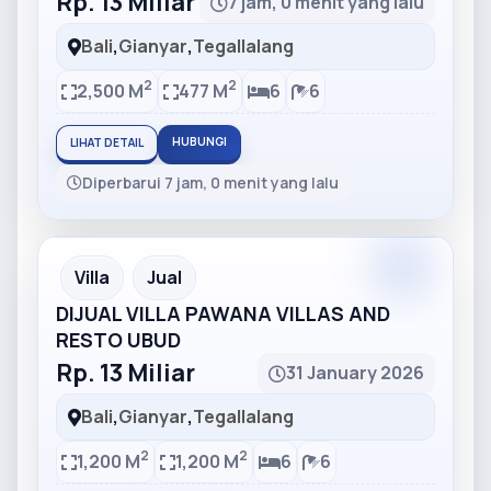
Rp. 13 Miliar
7 jam, 0 menit yang lalu
Bali
,
Gianyar
,
Tegallalang
2
2
2,500 M
477 M
6
6
HUBUNGI
LIHAT DETAIL
Diperbarui 7 jam, 0 menit yang lalu
Partner
Partner Ad
Villa
Jual
DIJUAL VILLA PAWANA VILLAS AND
RESTO UBUD
Rp. 13 Miliar
31 January 2026
Bali
,
Gianyar
,
Tegallalang
2
2
1,200 M
1,200 M
6
6