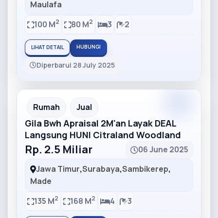
Maulafa
2
2
100 M
80 M
3
2
HUBUNGI
LIHAT DETAIL
Diperbarui 28 July 2025
Partner
Partner Ad
Rumah
Jual
Gila Bwh Apraisal 2M'an Layak DEAL
Langsung HUNI Citraland Woodland
Rp. 2.5 Miliar
06 June 2025
Jawa Timur
,
Surabaya
,
Sambikerep
,
Made
2
2
135 M
168 M
4
3