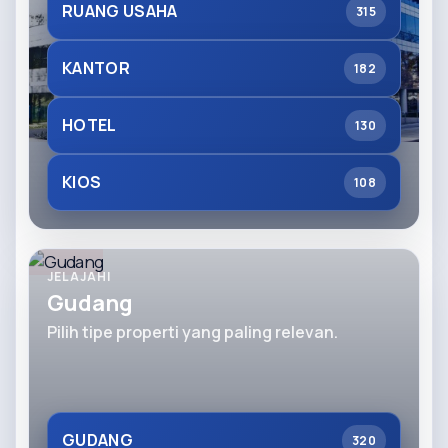
RUANG USAHA
315
KANTOR
182
HOTEL
130
KIOS
108
JELAJAHI
Gudang
Pilih tipe properti yang paling relevan.
GUDANG
320