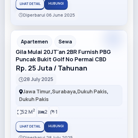
HUBUNGI
LIHAT DETAIL
Diperbarui 06 June 2025
Partner
Partner Ad
Apartemen
Sewa
Gila Mulai 20JT'an 2BR Furnish PBG
Puncak Bukit Golf No Permai CBD
Rp. 25 Juta / Tahunan
28 July 2025
Jawa Timur
,
Surabaya
,
Dukuh Pakis
,
Dukuh Pakis
2
52 M
2
1
HUBUNGI
LIHAT DETAIL
Diperbarui 28 July 2025