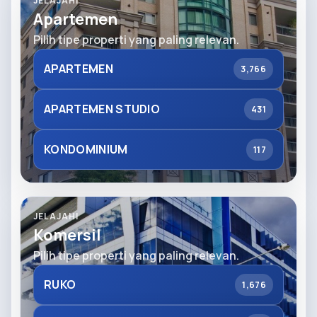
JELAJAHI
Apartemen
Pilih tipe properti yang paling relevan.
APARTEMEN
3,766
APARTEMEN STUDIO
431
KONDOMINIUM
117
JELAJAHI
Komersil
Pilih tipe properti yang paling relevan.
RUKO
1,676