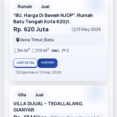
Partner
Partner Ad
Rumah
Jual
“BU, Harga Di Bawah NJOP”. Rumah
Batu Tengah Kota 620jt.
Rp. 620 Juta
13 May 2026
Jawa Timur
,
Batu
2
2
84 M
110 M
4
2
HUBUNGI
LIHAT DETAIL
Diperbarui 13 May 2026
Partner
Partner Ad
Villa
Jual
VILLA DIJUAL – TEGALLALANG,
GIANYAR