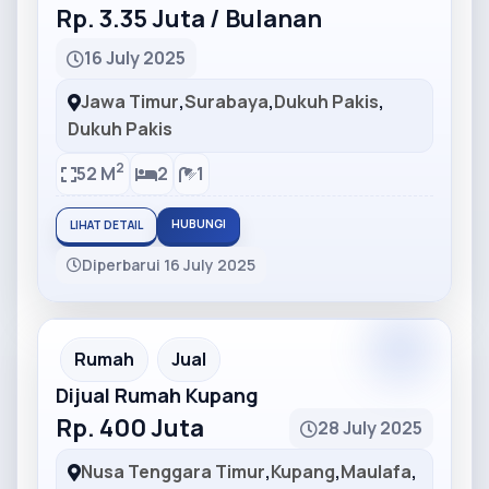
Rp. 3.35 Juta / Bulanan
16 July 2025
Jawa Timur
,
Surabaya
,
Dukuh Pakis
,
Dukuh Pakis
2
52 M
2
1
HUBUNGI
LIHAT DETAIL
Diperbarui 16 July 2025
Partner
Partner Ad
Rumah
Jual
Dijual Rumah Kupang
Rp. 400 Juta
28 July 2025
Nusa Tenggara Timur
,
Kupang
,
Maulafa
,