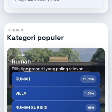
JELAJAHI
Kategori populer
JELAJAHI
Rumah
Pilih tipe properti yang paling relevan.
RUMAH
25,986
VILLA
1,004
RUMAH SUBSIDI
659