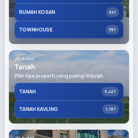
RUMAH KOSAN
641
TOWNHOUSE
397
JELAJAHI
Tanah
Pilih tipe properti yang paling relevan.
TANAH
5,427
TANAH KAVLING
1,707