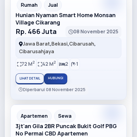
Partner
Partner Ad
Rumah
Jual
Hunian Nyaman Smart Home Monsan
Village Cikarang
Rp. 466 Juta
08 November 2025
Jawa Barat
,
Bekasi
,
Cibarusah
,
Cibarusahjaya
2
2
72 M
42 M
2
1
HUBUNGI
LIHAT DETAIL
Diperbarui 08 November 2025
Partner
Partner Ad
Apartemen
Sewa
3jt'an Gila 2BR Puncak Bukit Golf PBG
No Permai CBD Apartemen