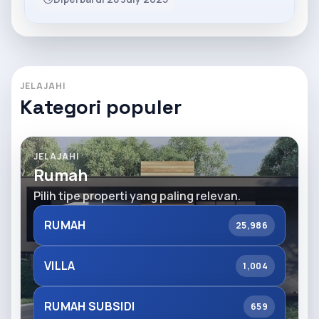
JELAJAHI
Kategori populer
JELAJAHI
Rumah
Pilih tipe properti yang paling relevan.
RUMAH
25,986
VILLA
1,004
RUMAH SUBSIDI
659