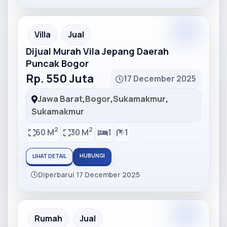
Partner
Partner Ad
Villa
Jual
Dijual Murah Vila Jepang Daerah
Puncak Bogor
Rp. 550 Juta
17 December 2025
Jawa Barat
,
Bogor
,
Sukamakmur
,
Sukamakmur
2
2
60 M
30 M
1
1
HUBUNGI
LIHAT DETAIL
Diperbarui 17 December 2025
Partner
Partner Ad
Rumah
Jual