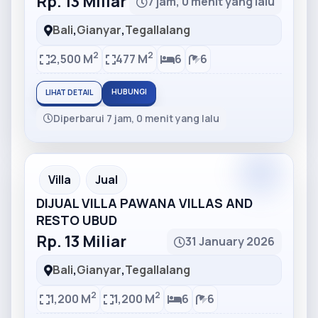
Rp. 13 Miliar
7 jam, 0 menit yang lalu
Bali
,
Gianyar
,
Tegallalang
2
2
2,500 M
477 M
6
6
HUBUNGI
LIHAT DETAIL
Diperbarui 7 jam, 0 menit yang lalu
Partner
Partner Ad
Villa
Jual
DIJUAL VILLA PAWANA VILLAS AND
RESTO UBUD
Rp. 13 Miliar
31 January 2026
Bali
,
Gianyar
,
Tegallalang
2
2
1,200 M
1,200 M
6
6