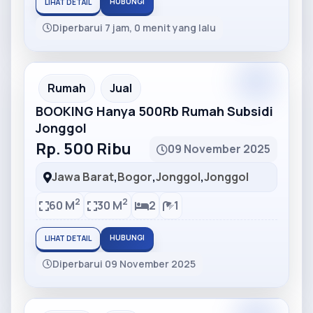
HUBUNGI
LIHAT DETAIL
Diperbarui 7 jam, 0 menit yang lalu
Partner
Partner Ad
Rumah
Jual
BOOKING Hanya 500Rb Rumah Subsidi
Jonggol
Rp. 500 Ribu
09 November 2025
Jawa Barat
,
Bogor
,
Jonggol
,
Jonggol
2
2
60 M
30 M
2
1
HUBUNGI
LIHAT DETAIL
Diperbarui 09 November 2025