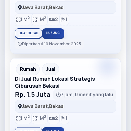
Jawa Barat
,
Bekasi
2
2
1 M
1 M
2
1
HUBUNGI
LIHAT DETAIL
Diperbarui 10 November 2025
Partner
Partner Ad
Rumah
Jual
Di Jual Rumah Lokasi Strategis
Cibarusah Bekasi
Rp. 1.5 Juta
7 jam, 0 menit yang lalu
Jawa Barat
,
Bekasi
2
2
1 M
1 M
2
1