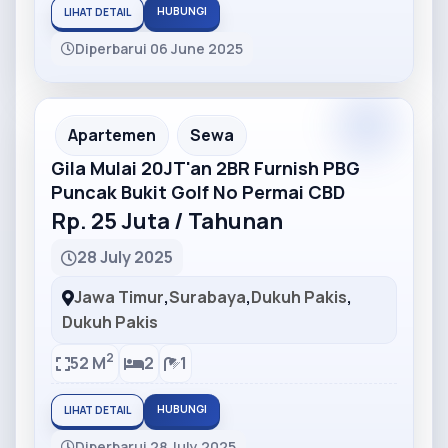
HUBUNGI
LIHAT DETAIL
Diperbarui 06 June 2025
Partner
Partner Ad
Apartemen
Sewa
Gila Mulai 20JT'an 2BR Furnish PBG
Puncak Bukit Golf No Permai CBD
Rp. 25 Juta / Tahunan
28 July 2025
Jawa Timur
,
Surabaya
,
Dukuh Pakis
,
Dukuh Pakis
2
52 M
2
1
HUBUNGI
LIHAT DETAIL
Diperbarui 28 July 2025