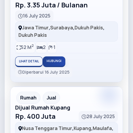
Rp. 3.35 Juta / Bulanan
16 July 2025
Jawa Timur
,
Surabaya
,
Dukuh Pakis
,
Dukuh Pakis
2
52 M
2
1
HUBUNGI
LIHAT DETAIL
Diperbarui 16 July 2025
Partner
Partner Ad
Rumah
Jual
Dijual Rumah Kupang
Rp. 400 Juta
28 July 2025
Nusa Tenggara Timur
,
Kupang
,
Maulafa
,