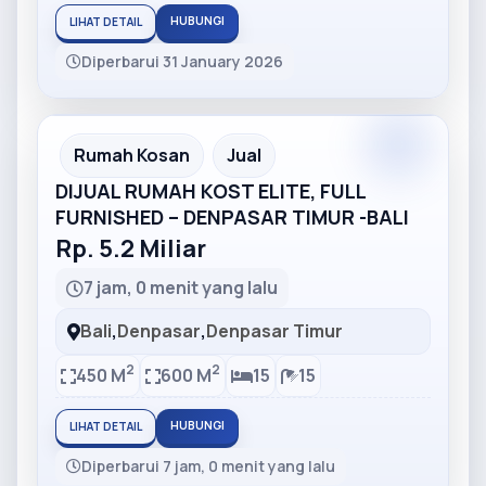
HUBUNGI
LIHAT DETAIL
Diperbarui 31 January 2026
Partner
Partner Ad
Rumah Kosan
Jual
DIJUAL RUMAH KOST ELITE, FULL
FURNISHED – DENPASAR TIMUR -BALI
Rp. 5.2 Miliar
7 jam, 0 menit yang lalu
Bali
,
Denpasar
,
Denpasar Timur
2
2
450 M
600 M
15
15
HUBUNGI
LIHAT DETAIL
Diperbarui 7 jam, 0 menit yang lalu