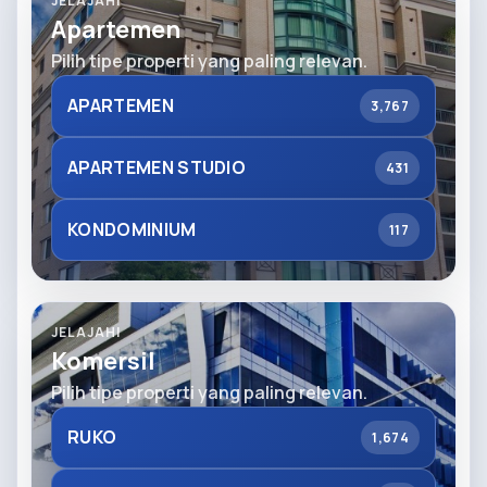
JELAJAHI
Apartemen
Pilih tipe properti yang paling relevan.
APARTEMEN
3,767
APARTEMEN STUDIO
431
KONDOMINIUM
117
JELAJAHI
Komersil
Pilih tipe properti yang paling relevan.
RUKO
1,674