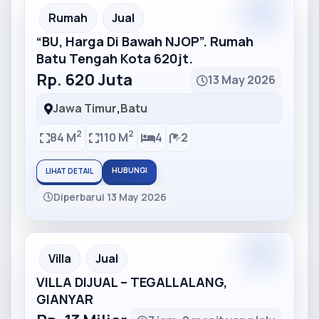
Partner
Partner Ad
Rumah
Jual
“BU, Harga Di Bawah NJOP”. Rumah
Batu Tengah Kota 620jt.
Rp. 620 Juta
13 May 2026
Jawa Timur
,
Batu
2
2
84 M
110 M
4
2
HUBUNGI
LIHAT DETAIL
Diperbarui 13 May 2026
Partner
Partner Ad
Villa
Jual
VILLA DIJUAL – TEGALLALANG,
GIANYAR