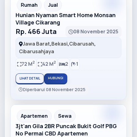
Partner
Partner Ad
Rumah
Jual
Hunian Nyaman Smart Home Monsan
Village Cikarang
Rp. 466 Juta
08 November 2025
Jawa Barat
,
Bekasi
,
Cibarusah
,
Cibarusahjaya
2
2
72 M
42 M
2
1
HUBUNGI
LIHAT DETAIL
Diperbarui 08 November 2025
Partner
Partner Ad
Apartemen
Sewa
3jt'an Gila 2BR Puncak Bukit Golf PBG
No Permai CBD Apartemen