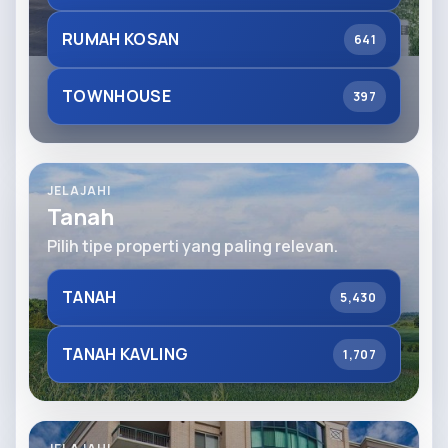
RUMAH KOSAN
641
TOWNHOUSE
397
JELAJAHI
Tanah
Pilih tipe properti yang paling relevan.
TANAH
5,430
TANAH KAVLING
1,707