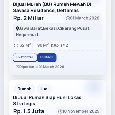
Dijual Murah (BU) Rumah Mewah Di
Savasa Residence, Deltamas
Rp. 2 Miliar
01 March 2026
Jawa Barat
,
Bekasi
,
Cikarang Pusat
,
Hegarmukti
2
2
132 M
90 M
3
2
HUBUNGI
LIHAT DETAIL
Diperbarui 01 March 2026
Partner
Partner Ad
Rumah
Jual
Di Jual Rumah Siap Huni Lokasi
Strategis
Rp. 1.5 Juta
10 November 2025