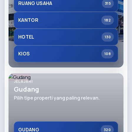
RUANG USAHA
315
KANTOR
182
HOTEL
130
KIOS
108
JELAJAHI
Gudang
Pilih tipe properti yang paling relevan.
GUDANG
320