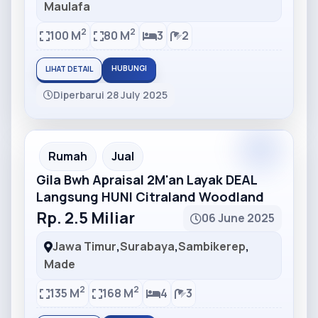
Maulafa
2
2
100 M
80 M
3
2
HUBUNGI
LIHAT DETAIL
Diperbarui 28 July 2025
Partner
Partner Ad
Rumah
Jual
Gila Bwh Apraisal 2M'an Layak DEAL
Langsung HUNI Citraland Woodland
Rp. 2.5 Miliar
06 June 2025
Jawa Timur
,
Surabaya
,
Sambikerep
,
Made
2
2
135 M
168 M
4
3