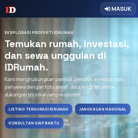
MASUK
EKSPLORASI PROPERTI IDRUMAH
Temukan rumah, investasi,
dan sewa unggulan di
IDRumah.
Kami menghubungkan penjual, pembeli, investor, dan
penyewa dengan foto jernih, data lengkap, serta
dukungan tim lokal yang responsif.
LISTING TERKURASI IDRUMAH
JANGKAUAN NASIONAL
KONSULTAN SIAP BANTU