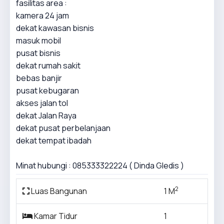
fasilitas area :
kamera 24 jam
dekat kawasan bisnis
masuk mobil
pusat bisnis
dekat rumah sakit
bebas banjir
pusat kebugaran
akses jalan tol
dekat Jalan Raya
dekat pusat perbelanjaan
dekat tempat ibadah
Minat hubungi : 085333322224 ( Dinda Gledis )
2
Luas Bangunan
1 M
Kamar Tidur
1