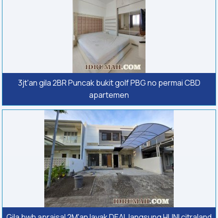
3jt'an gila 2BR Puncak bukit golf PBG no permai CBD
apartemen
Gila bwh apraisal 2M'an layak DEAL langsung HUNI citraland