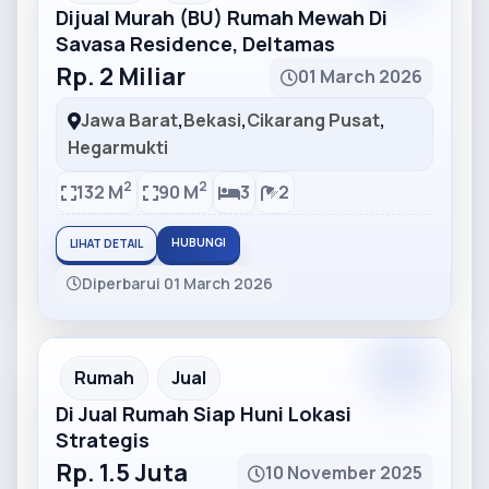
Dijual Murah (BU) Rumah Mewah Di
Savasa Residence, Deltamas
Rp. 2 Miliar
01 March 2026
Jawa Barat
,
Bekasi
,
Cikarang Pusat
,
Hegarmukti
2
2
132 M
90 M
3
2
HUBUNGI
LIHAT DETAIL
Diperbarui 01 March 2026
Partner
Partner Ad
Rumah
Jual
Di Jual Rumah Siap Huni Lokasi
Strategis
Rp. 1.5 Juta
10 November 2025