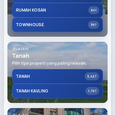
RUMAH KOSAN
641
TOWNHOUSE
397
JELAJAHI
Tanah
Pilih tipe properti yang paling relevan.
TANAH
5,427
TANAH KAVLING
1,707