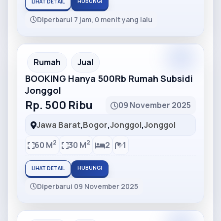
HUBUNGI
LIHAT DETAIL
Diperbarui 7 jam, 0 menit yang lalu
Partner
Partner Ad
Rumah
Jual
BOOKING Hanya 500Rb Rumah Subsidi
Jonggol
Rp. 500 Ribu
09 November 2025
Jawa Barat
,
Bogor
,
Jonggol
,
Jonggol
2
2
60 M
30 M
2
1
HUBUNGI
LIHAT DETAIL
Diperbarui 09 November 2025