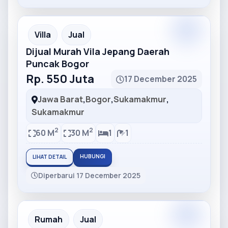
Partner
Partner Ad
Villa
Jual
Dijual Murah Vila Jepang Daerah
Puncak Bogor
Rp. 550 Juta
17 December 2025
Jawa Barat
,
Bogor
,
Sukamakmur
,
Sukamakmur
2
2
60 M
30 M
1
1
HUBUNGI
LIHAT DETAIL
Diperbarui 17 December 2025
Partner
Partner Ad
Rumah
Jual