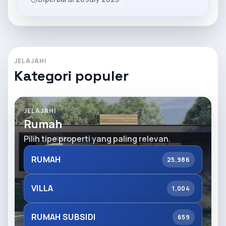
JELAJAHI
Kategori populer
JELAJAHI
Rumah
Pilih tipe properti yang paling relevan.
RUMAH
25,986
VILLA
1,004
RUMAH SUBSIDI
659