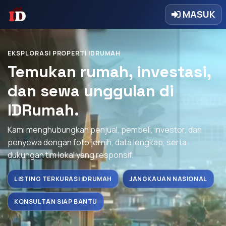
MASUK
EKSPLORASI PROPERTI IDRUMAH
Temukan rumah, investasi,
dan sewa unggulan di
IDRumah.
Kami menghubungkan penjual, pembeli, investor, dan
penyewa dengan foto jernih, data lengkap, serta
dukungan tim lokal yang responsif.
LISTING TERKURASI IDRUMAH
JANGKAUAN NASIONAL
KONSULTAN SIAP BANTU