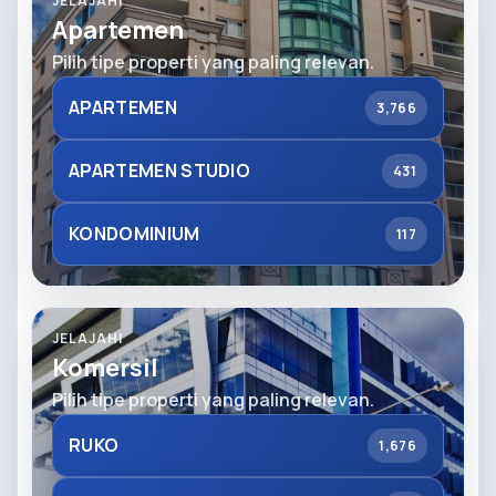
JELAJAHI
Apartemen
Pilih tipe properti yang paling relevan.
APARTEMEN
3,766
APARTEMEN STUDIO
431
KONDOMINIUM
117
JELAJAHI
Komersil
Pilih tipe properti yang paling relevan.
RUKO
1,676