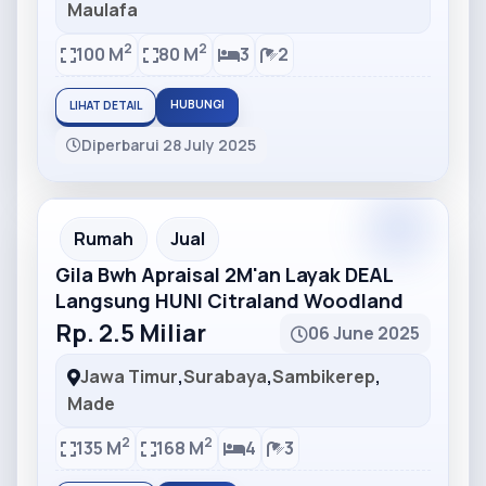
Maulafa
2
2
100 M
80 M
3
2
HUBUNGI
LIHAT DETAIL
Diperbarui 28 July 2025
Partner
Partner Ad
Rumah
Jual
Gila Bwh Apraisal 2M'an Layak DEAL
Langsung HUNI Citraland Woodland
Rp. 2.5 Miliar
06 June 2025
Jawa Timur
,
Surabaya
,
Sambikerep
,
Made
2
2
135 M
168 M
4
3