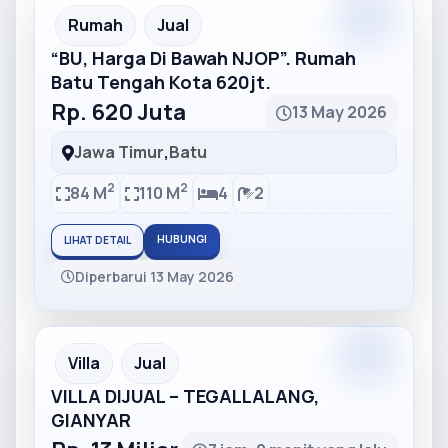
Partner
Partner Ad
Rumah
Jual
“BU, Harga Di Bawah NJOP”. Rumah
Batu Tengah Kota 620jt.
Rp. 620 Juta
13 May 2026
Jawa Timur
,
Batu
2
2
84 M
110 M
4
2
HUBUNGI
LIHAT DETAIL
Diperbarui 13 May 2026
Partner
Partner Ad
Villa
Jual
VILLA DIJUAL – TEGALLALANG,
GIANYAR