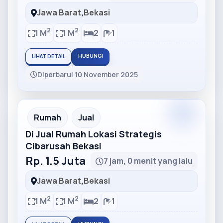
Jawa Barat
,
Bekasi
2
2
1 M
1 M
2
1
HUBUNGI
LIHAT DETAIL
Diperbarui 10 November 2025
Partner
Partner Ad
Rumah
Jual
Di Jual Rumah Lokasi Strategis
Cibarusah Bekasi
Rp. 1.5 Juta
7 jam, 0 menit yang lalu
Jawa Barat
,
Bekasi
2
2
1 M
1 M
2
1