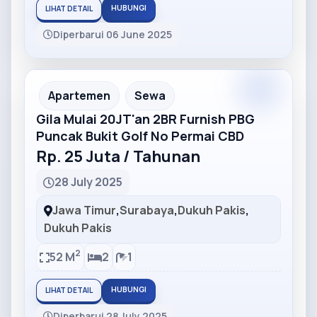
HUBUNGI
LIHAT DETAIL
Diperbarui 06 June 2025
Partner
Partner Ad
Apartemen
Sewa
Gila Mulai 20JT'an 2BR Furnish PBG
Puncak Bukit Golf No Permai CBD
Rp. 25 Juta / Tahunan
28 July 2025
Jawa Timur
,
Surabaya
,
Dukuh Pakis
,
Dukuh Pakis
2
52 M
2
1
HUBUNGI
LIHAT DETAIL
Diperbarui 28 July 2025