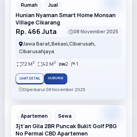
Partner
Partner Ad
Rumah
Jual
Hunian Nyaman Smart Home Monsan
Village Cikarang
Rp. 466 Juta
08 November 2025
Jawa Barat
,
Bekasi
,
Cibarusah
,
Cibarusahjaya
2
2
72 M
42 M
2
1
HUBUNGI
LIHAT DETAIL
Diperbarui 08 November 2025
Partner
Partner Ad
Apartemen
Sewa
3jt'an Gila 2BR Puncak Bukit Golf PBG
No Permai CBD Apartemen