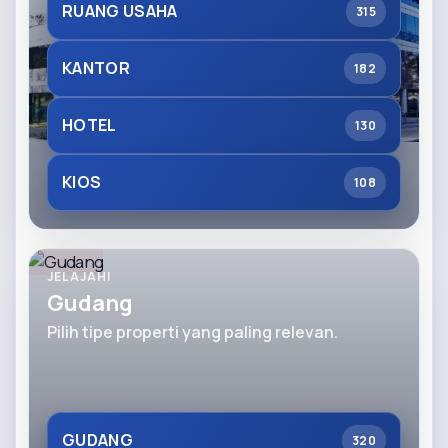
RUANG USAHA
315
KANTOR
182
HOTEL
130
KIOS
108
JELAJAHI
Gudang
Pilih tipe properti yang paling relevan.
GUDANG
320