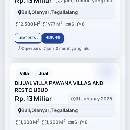
Rp. 13 Miliar
7 jam, 0 menit yang lalu
Bali
,
Gianyar
,
Tegallalang
2
2
2,500 M
477 M
6
6
HUBUNGI
LIHAT DETAIL
Diperbarui 7 jam, 0 menit yang lalu
Partner
Partner Ad
Villa
Jual
DIJUAL VILLA PAWANA VILLAS AND
RESTO UBUD
Rp. 13 Miliar
31 January 2026
Bali
,
Gianyar
,
Tegallalang
2
2
1,200 M
1,200 M
6
6