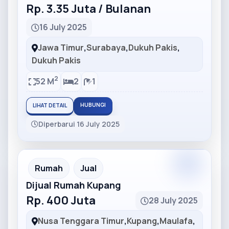
Rp. 3.35 Juta / Bulanan
16 July 2025
Jawa Timur
,
Surabaya
,
Dukuh Pakis
,
Dukuh Pakis
2
52 M
2
1
HUBUNGI
LIHAT DETAIL
Diperbarui 16 July 2025
Partner
Partner Ad
Rumah
Jual
Dijual Rumah Kupang
Rp. 400 Juta
28 July 2025
Nusa Tenggara Timur
,
Kupang
,
Maulafa
,