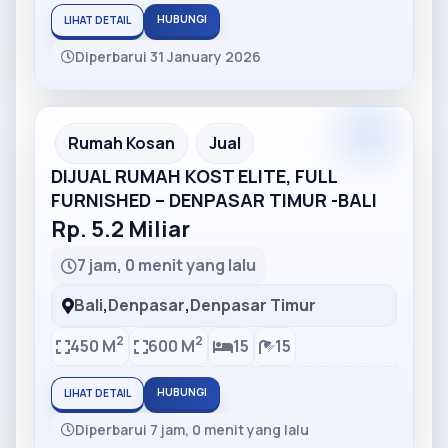
HUBUNGI
LIHAT DETAIL
Diperbarui 31 January 2026
Partner
Partner Ad
Rumah Kosan
Jual
DIJUAL RUMAH KOST ELITE, FULL
FURNISHED – DENPASAR TIMUR -BALI
Rp. 5.2 Miliar
7 jam, 0 menit yang lalu
Bali
,
Denpasar
,
Denpasar Timur
2
2
450 M
600 M
15
15
HUBUNGI
LIHAT DETAIL
Diperbarui 7 jam, 0 menit yang lalu