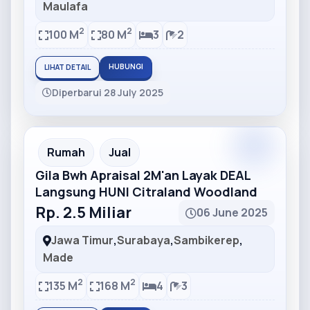
Maulafa
2
2
100 M
80 M
3
2
HUBUNGI
LIHAT DETAIL
Diperbarui 28 July 2025
Partner
Partner Ad
Rumah
Jual
Gila Bwh Apraisal 2M'an Layak DEAL
Langsung HUNI Citraland Woodland
Rp. 2.5 Miliar
06 June 2025
Jawa Timur
,
Surabaya
,
Sambikerep
,
Made
2
2
135 M
168 M
4
3