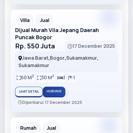
Partner
Partner Ad
Villa
Jual
Dijual Murah Vila Jepang Daerah
Puncak Bogor
Rp. 550 Juta
17 December 2025
Jawa Barat
,
Bogor
,
Sukamakmur
,
Sukamakmur
2
2
60 M
30 M
1
1
HUBUNGI
LIHAT DETAIL
Diperbarui 17 December 2025
Partner
Partner Ad
Rumah
Jual