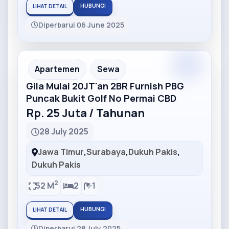
HUBUNGI
LIHAT DETAIL
Diperbarui 06 June 2025
Partner
Partner Ad
Apartemen
Sewa
Gila Mulai 20JT'an 2BR Furnish PBG
Puncak Bukit Golf No Permai CBD
Rp. 25 Juta / Tahunan
28 July 2025
Jawa Timur
,
Surabaya
,
Dukuh Pakis
,
Dukuh Pakis
2
52 M
2
1
HUBUNGI
LIHAT DETAIL
Diperbarui 28 July 2025