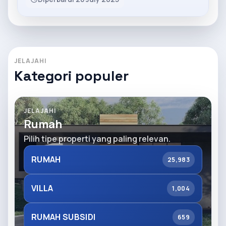
JELAJAHI
Kategori populer
JELAJAHI
Rumah
Pilih tipe properti yang paling relevan.
RUMAH
25,983
VILLA
1,004
RUMAH SUBSIDI
659