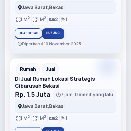
Jawa Barat
,
Bekasi
2
2
1 M
1 M
2
1
HUBUNGI
LIHAT DETAIL
Diperbarui 10 November 2025
Partner
Partner Ad
Rumah
Jual
Di Jual Rumah Lokasi Strategis
Cibarusah Bekasi
Rp. 1.5 Juta
7 jam, 0 menit yang lalu
Jawa Barat
,
Bekasi
2
2
1 M
1 M
2
1