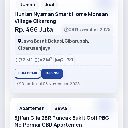
Partner
Partner Ad
Rumah
Jual
Hunian Nyaman Smart Home Monsan
Village Cikarang
Rp. 466 Juta
08 November 2025
Jawa Barat
,
Bekasi
,
Cibarusah
,
Cibarusahjaya
2
2
72 M
42 M
2
1
HUBUNGI
LIHAT DETAIL
Diperbarui 08 November 2025
Partner
Partner Ad
Apartemen
Sewa
3jt'an Gila 2BR Puncak Bukit Golf PBG
No Permai CBD Apartemen