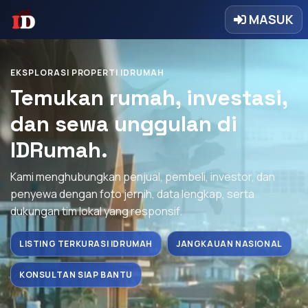
MASUK
EKSPLORASI PROPERTI IDRUMAH
Temukan rumah, investasi,
dan sewa unggulan di
IDRumah.
Kami menghubungkan penjual, pembeli, investor, dan
penyewa dengan foto jernih, data lengkap, serta
dukungan tim lokal yang responsif.
LISTING TERKURASI IDRUMAH
JANGKAUAN NASIONAL
KONSULTAN SIAP BANTU