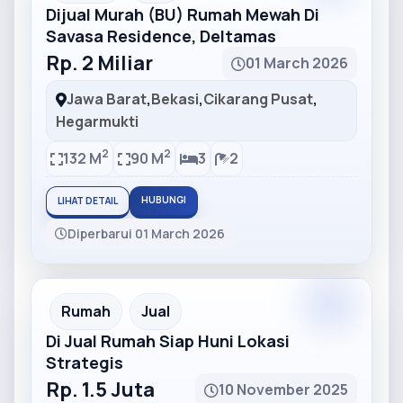
Dijual Murah (BU) Rumah Mewah Di
Savasa Residence, Deltamas
Rp. 2 Miliar
01 March 2026
Jawa Barat
,
Bekasi
,
Cikarang Pusat
,
Hegarmukti
2
2
132 M
90 M
3
2
HUBUNGI
LIHAT DETAIL
Diperbarui 01 March 2026
Partner
Partner Ad
Rumah
Jual
Di Jual Rumah Siap Huni Lokasi
Strategis
Rp. 1.5 Juta
10 November 2025