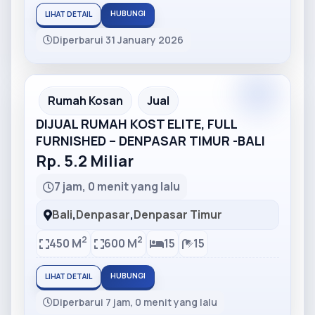
HUBUNGI
LIHAT DETAIL
Diperbarui 31 January 2026
Partner
Partner Ad
Rumah Kosan
Jual
DIJUAL RUMAH KOST ELITE, FULL
FURNISHED – DENPASAR TIMUR -BALI
Rp. 5.2 Miliar
7 jam, 0 menit yang lalu
Bali
,
Denpasar
,
Denpasar Timur
2
2
450 M
600 M
15
15
HUBUNGI
LIHAT DETAIL
Diperbarui 7 jam, 0 menit yang lalu