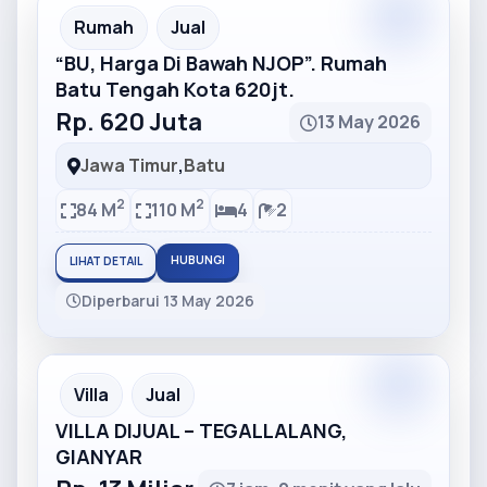
Partner
Partner Ad
Rumah
Jual
“BU, Harga Di Bawah NJOP”. Rumah
Batu Tengah Kota 620jt.
Rp. 620 Juta
13 May 2026
Jawa Timur
,
Batu
2
2
84 M
110 M
4
2
HUBUNGI
LIHAT DETAIL
Diperbarui 13 May 2026
Partner
Partner Ad
Villa
Jual
VILLA DIJUAL – TEGALLALANG,
GIANYAR