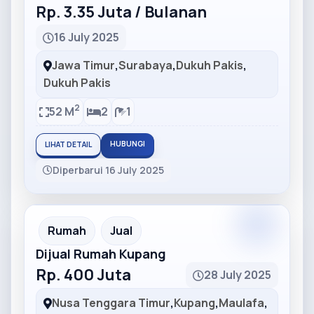
Rp. 3.35 Juta / Bulanan
16 July 2025
Jawa Timur
,
Surabaya
,
Dukuh Pakis
,
Dukuh Pakis
2
52 M
2
1
HUBUNGI
LIHAT DETAIL
Diperbarui 16 July 2025
Partner
Partner Ad
Rumah
Jual
Dijual Rumah Kupang
Rp. 400 Juta
28 July 2025
Nusa Tenggara Timur
,
Kupang
,
Maulafa
,