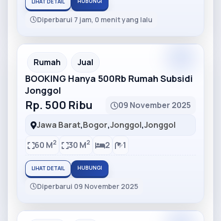
HUBUNGI
LIHAT DETAIL
Diperbarui 7 jam, 0 menit yang lalu
Partner
Partner Ad
Rumah
Jual
BOOKING Hanya 500Rb Rumah Subsidi
Jonggol
Rp. 500 Ribu
09 November 2025
Jawa Barat
,
Bogor
,
Jonggol
,
Jonggol
2
2
60 M
30 M
2
1
HUBUNGI
LIHAT DETAIL
Diperbarui 09 November 2025