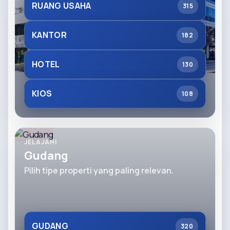
RUANG USAHA
315
KANTOR
182
HOTEL
130
KIOS
108
JELAJAHI
Gudang
Pilih tipe properti yang paling relevan.
GUDANG
320