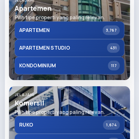
JELAJAHI
Apartemen
Pilih tipe properti yang paling relevan.
APARTEMEN
3,767
APARTEMEN STUDIO
431
KONDOMINIUM
117
JELAJAHI
Komersil
Pilih tipe properti yang paling relevan.
RUKO
1,674