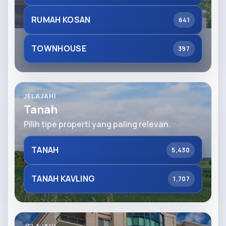
RUMAH KOSAN
641
TOWNHOUSE
397
JELAJAHI
Tanah
Pilih tipe properti yang paling relevan.
TANAH
5,430
TANAH KAVLING
1,707