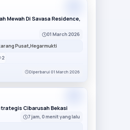
Partner
mah Mewah Di Savasa Residence,
01 March 2026
karang Pusat
,
Hegarmukti
2
Diperbarui 01 March 2026
Partner
Strategis Cibarusah Bekasi
7 jam, 0 menit yang lalu