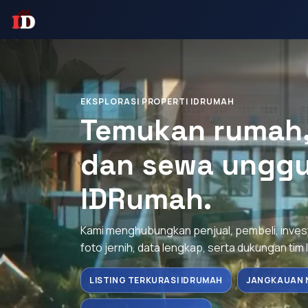
EKSPLORASI PROPERTI IDRUMAH
Temukan rumah, 
dan sewa unggu
IDRumah.
Kami menghubungkan penjual, pembeli, inve
foto jernih, data lengkap, serta dukungan tim 
LISTING TERKURASI IDRUMAH
JANGKAUAN 