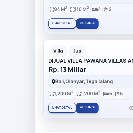
2
2
84 M
110 M
4
2
HUBUNGI
LIHAT DETAIL
Partner Ad
Villa
Jual
DIJUAL VILLA PAWANA VILLAS 
Rp. 13 Miliar
Bali
,
Gianyar
,
Tegallalang
2
2
1,200 M
1,200 M
6
6
HUBUNGI
LIHAT DETAIL