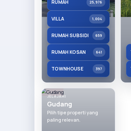
RUMAH
25,976
VILLA
1,004
RUMAH SUBSIDI
659
RUMAH KOSAN
641
TOWNHOUSE
397
JELAJAHI
Gudang
Pilih tipe properti yang
paling relevan.