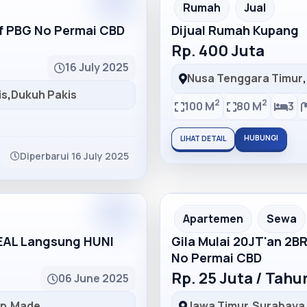
Partner
Partner Ad
Rumah
Jual
lf PBG No Permai CBD
Dijual Rumah Kupang
Rp. 400 Juta
16 July 2025
Nusa Tenggara Timur
,
is
,
Dukuh Pakis
2
2
100 M
80 M
3
HUBUNGI
LIHAT DETAIL
Diperbarui 16 July 2025
Partner
Partner Ad
Apartemen
Sewa
DEAL Langsung HUNI
Gila Mulai 20JT'an 2B
No Permai CBD
Rp. 25 Juta / Tah
06 June 2025
ep
,
Made
Jawa Timur
,
Surabaya