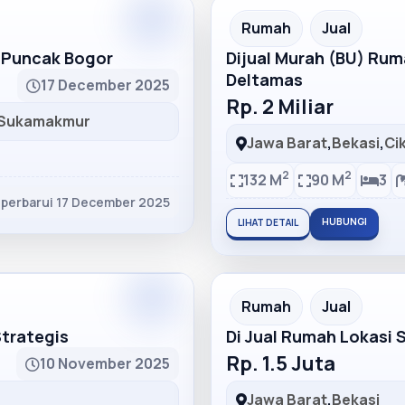
Partner
Partner Ad
Rumah
Jual
h Puncak Bogor
Dijual Murah (BU) Ru
Deltamas
17 December 2025
Rp. 2 Miliar
Sukamakmur
Jawa Barat
,
Bekasi
,
Ci
2
2
132 M
90 M
3
iperbarui 17 December 2025
HUBUNGI
LIHAT DETAIL
Partner
Partner Ad
Rumah
Jual
Strategis
Di Jual Rumah Lokasi 
Rp. 1.5 Juta
10 November 2025
Jawa Barat
,
Bekasi