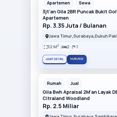
Partner Ad
Apartemen
Sewa
3jt'an Gila 2BR Puncak Bukit Go
Apartemen
Rp. 3.35 Juta / Bulanan
Jawa Timur
,
Surabaya
,
Dukuh Pak
2
52 M
2
1
HUBUNGI
LIHAT DETAIL
Partner Ad
Rumah
Jual
Gila Bwh Apraisal 2M'an Layak 
Citraland Woodland
Rp. 2.5 Miliar
Jawa Timur
,
Surabaya
,
Sambiker