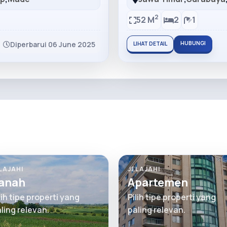
2
52 M
2
1
Diperbarui 06 June 2025
HUBUNGI
LIHAT DETAIL
LAJAHI
JELAJAHI
anah
Apartemen
lih tipe properti yang
Pilih tipe properti yang
ling relevan.
paling relevan.