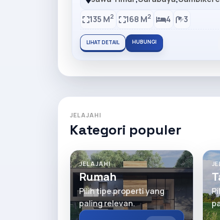
2
2
135 M
168 M
4
3
HUBUNGI
LIHAT DETAIL
JELAJAHI
Kategori populer
JELAJAHI
JE
Rumah
T
Pilih tipe properti yang
Pi
paling relevan.
pa