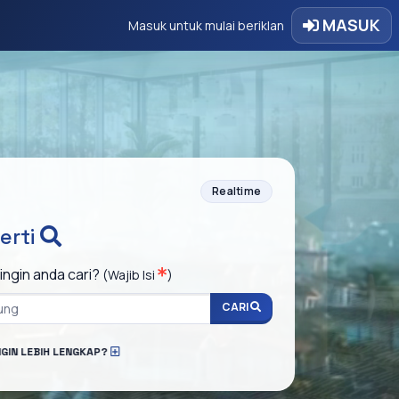
MASUK
Masuk untuk mulai beriklan
Realtime
erti
ingin anda cari?
(Wajib Isi
)
CARI
NGIN LEBIH LENGKAP?