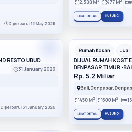
2
2
2,500 M
477 M
HUBUNGI
LIHAT DETAIL
Diperbarui 13 May 2026
Partner
Partner Ad
Rumah Kosan
Jual
AND RESTO UBUD
DIJUAL RUMAH KOST EL
DENPASAR TIMUR -BAL
31 January 2026
Rp. 5.2 Miliar
Bali
,
Denpasar
,
Denpas
2
2
450 M
600 M
15
Diperbarui 31 January 2026
HUBUNGI
LIHAT DETAIL