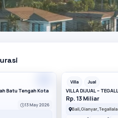
kurasi
Partner
Partner Ad
Villa
Jual
mah Batu Tengah Kota
VILLA DIJUAL – TEGA
Rp. 13 Miliar
13 May 2026
Bali
,
Gianyar
,
Tegallal