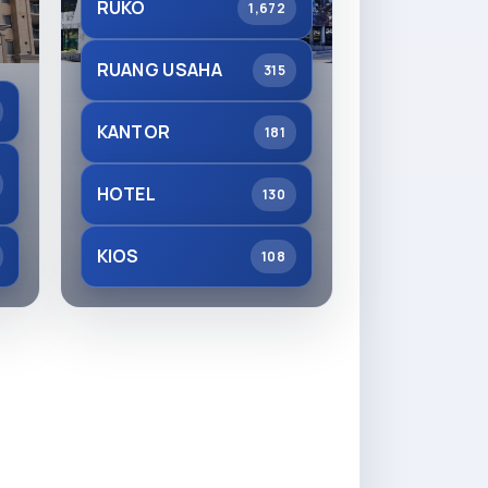
RUKO
1,672
RUANG USAHA
315
KANTOR
181
HOTEL
130
KIOS
108