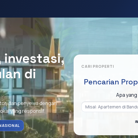
investasi,
CARI PROPERTI
lan di
Pencarian Prop
Apa yang 
stor, dan penyewa dengan
lokal yang responsif.
I
NASIONAL