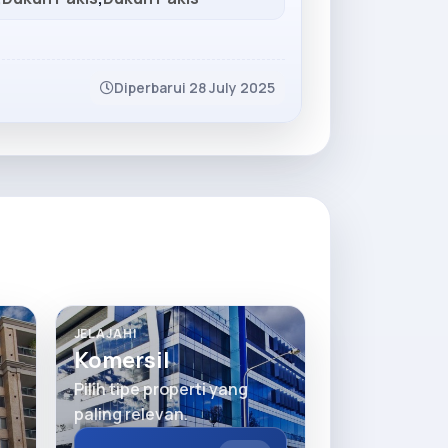
Diperbarui 28 July 2025
JELAJAHI
Komersil
Pilih tipe properti yang
paling relevan.