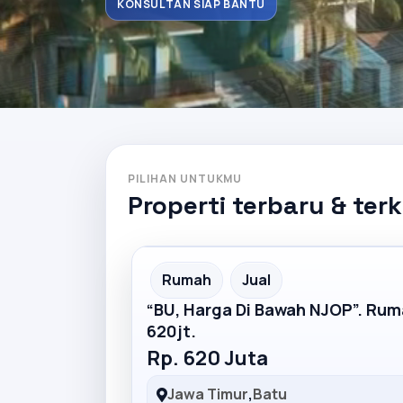
KONSULTAN SIAP BANTU
PILIHAN UNTUKMU
Properti terbaru & ter
Partner Ad
Rumah
Jual
“BU, Harga Di Bawah NJOP”. Ru
620jt.
Rp. 620 Juta
Jawa Timur
,
Batu