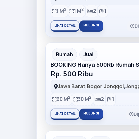
2
2
1 M
1 M
2
1
HUBUNGI
D
LIHAT DETAIL
Partner Ad
Rumah
Jual
BOOKING Hanya 500Rb Rumah Su
Rp. 500 Ribu
Jawa Barat
,
Bogor
,
Jonggol
,
Jong
2
2
60 M
30 M
2
1
HUBUNGI
Di
LIHAT DETAIL