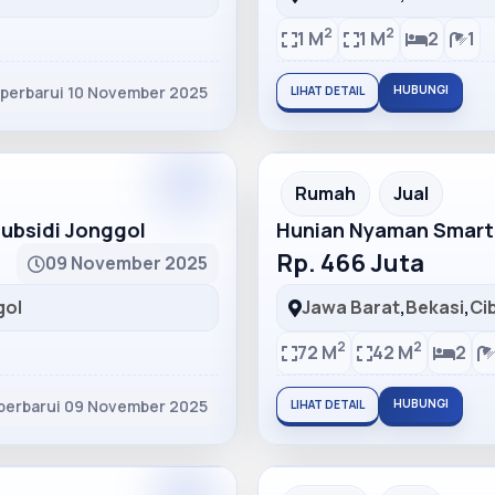
2
2
1 M
1 M
2
1
iperbarui 10 November 2025
HUBUNGI
LIHAT DETAIL
Partner
Partner Ad
Rumah
Jual
bsidi Jonggol
Hunian Nyaman Smart
Rp. 466 Juta
09 November 2025
gol
Jawa Barat
,
Bekasi
,
Ci
2
2
72 M
42 M
2
perbarui 09 November 2025
HUBUNGI
LIHAT DETAIL