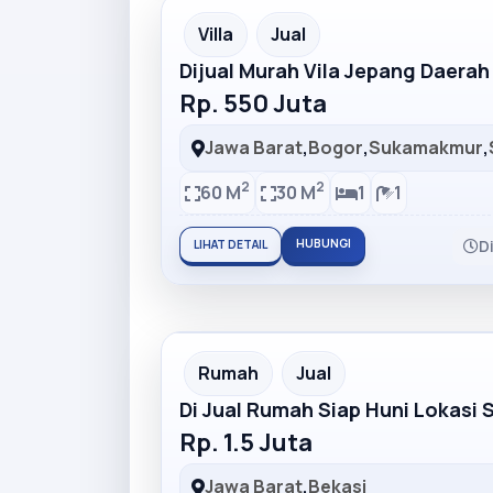
Partner Ad
Villa
Jual
Dijual Murah Vila Jepang Daera
Rp. 550 Juta
Jawa Barat
,
Bogor
,
Sukamakmur
,
2
2
60 M
30 M
1
1
HUBUNGI
D
LIHAT DETAIL
Partner Ad
Rumah
Jual
Di Jual Rumah Siap Huni Lokasi 
Rp. 1.5 Juta
Jawa Barat
,
Bekasi