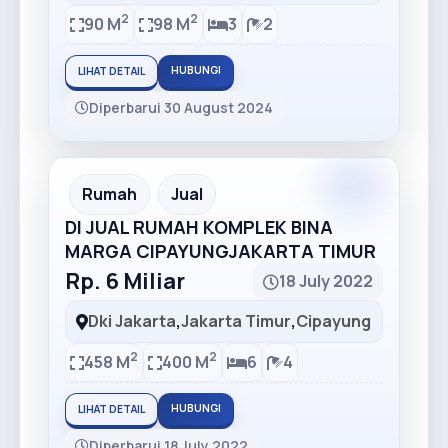
2
2
90 M
98 M
3
2
HUBUNGI
LIHAT DETAIL
Diperbarui 30 August 2024
Premium
Recommended
Rumah
Jual
DI JUAL RUMAH KOMPLEK BINA
MARGA CIPAYUNGJAKARTA TIMUR
Rp. 6 Miliar
18 July 2022
Dki Jakarta
,
Jakarta Timur
,
Cipayung
2
2
458 M
400 M
6
4
HUBUNGI
LIHAT DETAIL
Diperbarui 18 July 2022