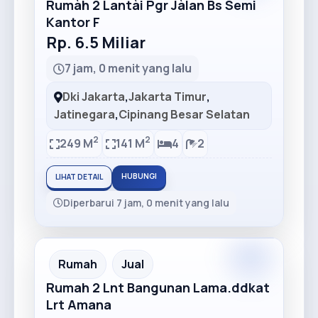
Rumàh 2 Lantài Pgr Jàlan Bs Semi
Kantor F
Rp. 6.5 Miliar
7 jam, 0 menit yang lalu
Dki Jakarta
,
Jakarta Timur
,
Jatinegara
,
Cipinang Besar Selatan
2
2
249 M
141 M
4
2
HUBUNGI
LIHAT DETAIL
Diperbarui 7 jam, 0 menit yang lalu
Premium
Recommended
Rumah
Jual
Rumah 2 Lnt Bangunan Lama.ddkat
Lrt Amana