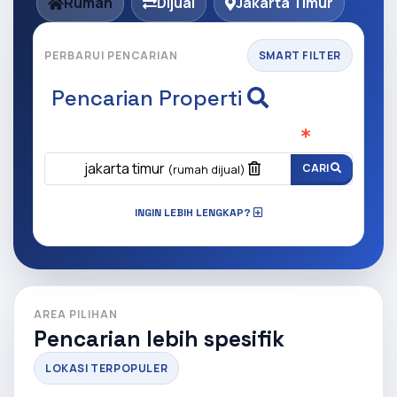
Rumah
Dijual
Jakarta Timur
PERBARUI PENCARIAN
SMART FILTER
Pencarian Properti
Apa yang ingin anda cari?
(Wajib Isi
)
jakarta timur
CARI
(rumah dijual)
INGIN LEBIH LENGKAP?
AREA PILIHAN
Pencarian lebih spesifik
LOKASI TERPOPULER