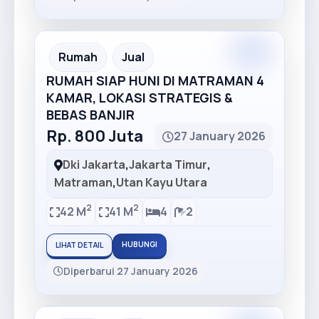
Recommended
Rumah
Jual
RUMAH SIAP HUNI DI MATRAMAN 4
KAMAR, LOKASI STRATEGIS &
BEBAS BANJIR
Rp. 800 Juta
27 January 2026
Dki Jakarta
,
Jakarta Timur
,
Matraman
,
Utan Kayu Utara
2
2
42 M
41 M
4
2
HUBUNGI
LIHAT DETAIL
Diperbarui 27 January 2026