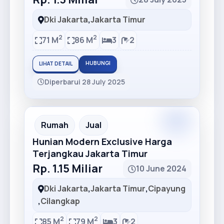
Dki Jakarta
,
Jakarta Timur
2
2
71 M
86 M
3
2
HUBUNGI
LIHAT DETAIL
Diperbarui 28 July 2025
Partner
Partner Ad
Rumah
Jual
Hunian Modern Exclusive Harga
Terjangkau Jakarta Timur
Rp. 1.15 Miliar
10 June 2024
Dki Jakarta
,
Jakarta Timur
,
Cipayung
,
Cilangkap
2
2
85 M
79 M
3
2