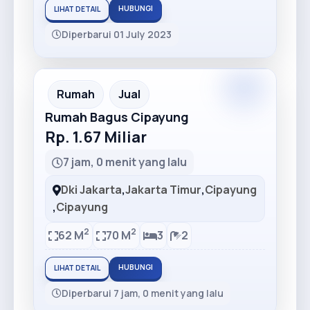
HUBUNGI
LIHAT DETAIL
Diperbarui 01 July 2023
Premium
Recommended
Rumah
Jual
Rumah Bagus Cipayung
Rp. 1.67 Miliar
7 jam, 0 menit yang lalu
Dki Jakarta
,
Jakarta Timur
,
Cipayung
,
Cipayung
2
2
62 M
70 M
3
2
HUBUNGI
LIHAT DETAIL
Diperbarui 7 jam, 0 menit yang lalu