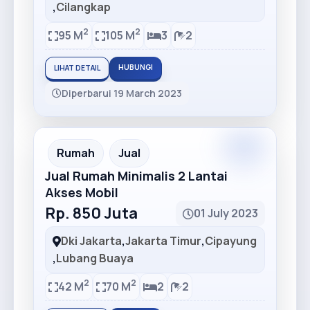
,
Cilangkap
2
2
95 M
105 M
3
2
HUBUNGI
LIHAT DETAIL
Diperbarui 19 March 2023
Premium
Recommended
Rumah
Jual
Jual Rumah Minimalis 2 Lantai
Akses Mobil
Rp. 850 Juta
01 July 2023
Dki Jakarta
,
Jakarta Timur
,
Cipayung
,
Lubang Buaya
2
2
42 M
70 M
2
2