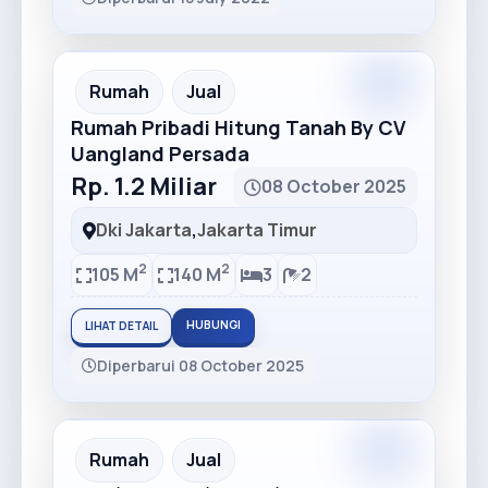
Premium
Recommended
Rumah
Jual
Rumah Pribadi Hitung Tanah By CV
Uangland Persada
Rp. 1.2 Miliar
08 October 2025
Dki Jakarta
,
Jakarta Timur
2
2
105 M
140 M
3
2
HUBUNGI
LIHAT DETAIL
Diperbarui 08 October 2025
Premium
Recommended
Rumah
Jual