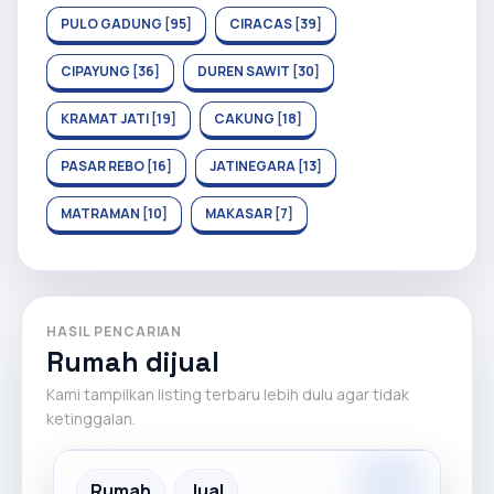
PULO GADUNG [95]
CIRACAS [39]
CIPAYUNG [36]
DUREN SAWIT [30]
KRAMAT JATI [19]
CAKUNG [18]
PASAR REBO [16]
JATINEGARA [13]
MATRAMAN [10]
MAKASAR [7]
HASIL PENCARIAN
Rumah dijual
Kami tampilkan listing terbaru lebih dulu agar tidak
ketinggalan.
Partner
Partner Ad
Rumah
Jual