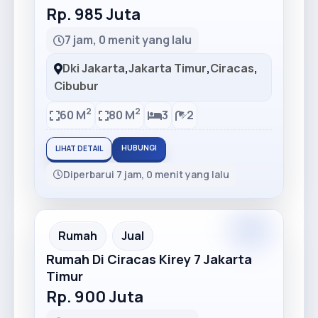
Rp. 985 Juta
7 jam, 0 menit yang lalu
Dki Jakarta
,
Jakarta Timur
,
Ciracas
,
Cibubur
2
2
60 M
80 M
3
2
HUBUNGI
LIHAT DETAIL
Diperbarui 7 jam, 0 menit yang lalu
Premium
Recommended
Rumah
Jual
Rumah Di Ciracas Kirey 7 Jakarta
Timur
Rp. 900 Juta