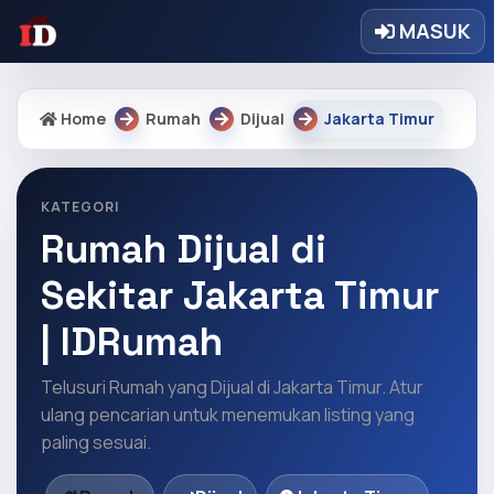
MASUK
Home
Rumah
Dijual
Jakarta Timur
KATEGORI
Rumah Dijual di
Sekitar Jakarta Timur
| IDRumah
Telusuri Rumah yang Dijual di Jakarta Timur. Atur
ulang pencarian untuk menemukan listing yang
paling sesuai.