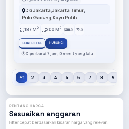
Dki Jakarta
,
Jakarta Timur
,
Pulo Gadung
,
Kayu Putih
2
2
187 M
200 M
3
3
HUBUNGI
LIHAT DETAIL
Diperbarui 7 jam, 0 menit yang lalu
1
2
3
4
5
6
7
8
9
10
RENTANG HARGA
Sesuaikan anggaran
Filter cepat berdasarkan kisaran harga yang relevan.