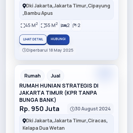
Dki Jakarta
,
Jakarta Timur
,
Cipayung
,
Bambu Apus
2
2
45 M
55 M
2
2
HUBUNGI
LIHAT DETAIL
Diperbarui 18 May 2025
Recommended
Rumah
Jual
RUMAH HUNIAN STRATEGIS DI
JAKARTA TIMUR (KPR TANPA
BUNGA BANK)
Rp. 950 Juta
30 August 2024
Dki Jakarta
,
Jakarta Timur
,
Ciracas
,
Kelapa Dua Wetan