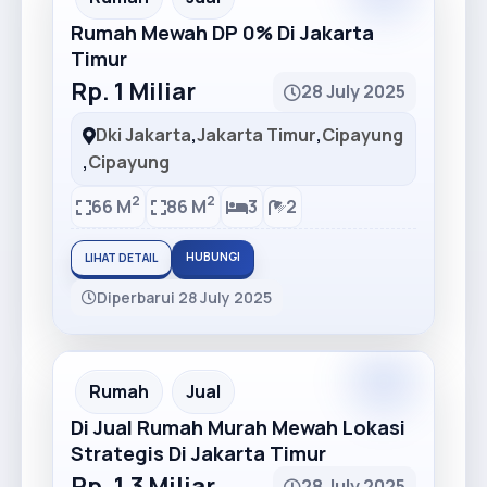
Rumah Mewah DP 0% Di Jakarta
Timur
Rp. 1 Miliar
28 July 2025
Dki Jakarta
,
Jakarta Timur
,
Cipayung
,
Cipayung
2
2
66 M
86 M
3
2
HUBUNGI
LIHAT DETAIL
Diperbarui 28 July 2025
Partner
Partner Ad
Rumah
Jual
Di Jual Rumah Murah Mewah Lokasi
Strategis Di Jakarta Timur
Rp. 1.3 Miliar
28 July 2025