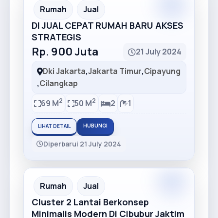
Premium
Recommended
Rumah
Jual
DI JUAL CEPAT RUMAH BARU AKSES
STRATEGIS
Rp. 900 Juta
21 July 2024
Dki Jakarta
,
Jakarta Timur
,
Cipayung
,
Cilangkap
2
2
69 M
50 M
2
1
HUBUNGI
LIHAT DETAIL
Diperbarui 21 July 2024
Premium
Recommended
Rumah
Jual
Cluster 2 Lantai Berkonsep
Minimalis Modern Di Cibubur Jaktim