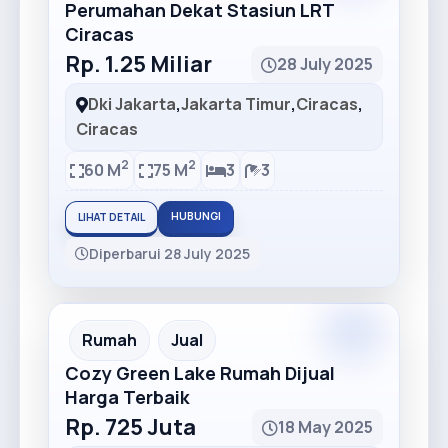
Perumahan Dekat Stasiun LRT
Ciracas
Rp. 1.25 Miliar
28 July 2025
Dki Jakarta
,
Jakarta Timur
,
Ciracas
,
Ciracas
2
2
60 M
75 M
3
3
HUBUNGI
LIHAT DETAIL
Diperbarui 28 July 2025
Premium
Recommended
Rumah
Jual
Cozy Green Lake Rumah Dijual
Harga Terbaik
Rp. 725 Juta
18 May 2025