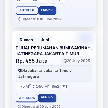
HUBUNGI
LIHAT DETAIL
Diperbarui 10 June 2024
Partner
Partner Ad
Rumah
Jual
DIJUAL PERUMAHAN BUMI SAKINAH,
JATINEGARA JAKARTA TIMUR
Rp. 455 Juta
20 July 2023
Dki Jakarta
,
Jakarta Timur
,
Jatinegara
2
2
76 M
360 M
2
1
HUBUNGI
LIHAT DETAIL
Diperbarui 20 July 2023