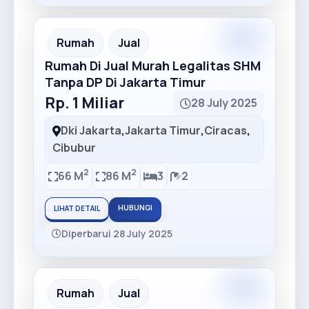
Premium
Recommended
Rumah
Jual
Rumah Di Jual Murah Legalitas SHM
Tanpa DP Di Jakarta Timur
Rp. 1 Miliar
28 July 2025
Dki Jakarta
,
Jakarta Timur
,
Ciracas
,
Cibubur
2
2
66 M
86 M
3
2
HUBUNGI
LIHAT DETAIL
Diperbarui 28 July 2025
Recommended
Rumah
Jual