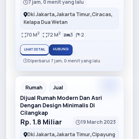
7 jam, 0 menit yang lalu
Dki Jakarta
,
Jakarta Timur
,
Ciracas
,
Kelapa Dua Wetan
2
2
70 M
72 M
3
2
HUBUNGI
LIHAT DETAIL
Diperbarui 7 jam, 0 menit yang lalu
Premium
Recommended
Rumah
Jual
Dijual Rumah Modern Dan Asri
Dengan Design Minimalis Di
Cilangkap
Rp. 1.8 Miliar
19 March 2023
Dki Jakarta
,
Jakarta Timur
,
Cipayung