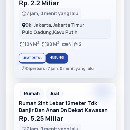
Rp. 2.2 Miliar
7 jam, 0 menit yang lalu
Dki Jakarta
,
Jakarta Timur
,
Pulo Gadung
,
Kayu Putih
2
2
104 M
90 M
4
2
HUBUNGI
LIHAT DETAIL
Diperbarui 7 jam, 0 menit yang lalu
Premium
Recommended
Rumah
Jual
Rumah 2lnt Lebar 12meter Tdk
Banjir Dan Anan Dn Dekat Kawasan
Rp. 5.25 Miliar
7 jam, 0 menit yang lalu