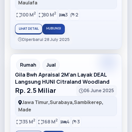
Maulafa
2
2
100 M
80 M
3
2
HUBUNGI
LIHAT DETAIL
Diperbarui 28 July 2025
Partner
Partner Ad
Rumah
Jual
Gila Bwh Apraisal 2M'an Layak DEAL
Langsung HUNI Citraland Woodland
Rp. 2.5 Miliar
06 June 2025
Jawa Timur
,
Surabaya
,
Sambikerep
,
Made
2
2
135 M
168 M
4
3