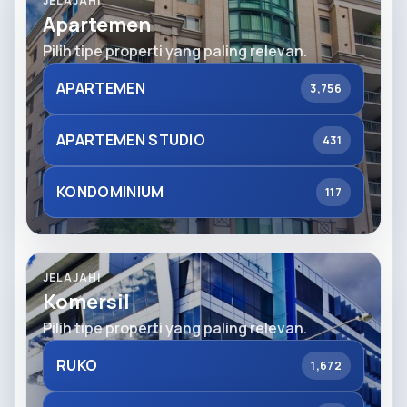
JELAJAHI
Apartemen
Pilih tipe properti yang paling relevan.
APARTEMEN
3,756
APARTEMEN STUDIO
431
KONDOMINIUM
117
JELAJAHI
Komersil
Pilih tipe properti yang paling relevan.
RUKO
1,672