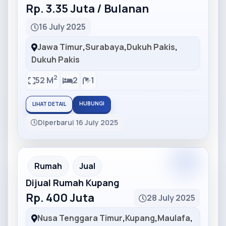
Rp. 3.35 Juta / Bulanan
16 July 2025
Jawa Timur
,
Surabaya
,
Dukuh Pakis
,
Dukuh Pakis
2
52 M
2
1
HUBUNGI
LIHAT DETAIL
Diperbarui 16 July 2025
Partner
Partner Ad
Rumah
Jual
Dijual Rumah Kupang
Rp. 400 Juta
28 July 2025
Nusa Tenggara Timur
,
Kupang
,
Maulafa
,