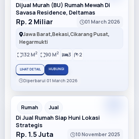
Dijual Murah (BU) Rumah Mewah Di
Savasa Residence, Deltamas
Rp. 2 Miliar
01 March 2026
Jawa Barat
,
Bekasi
,
Cikarang Pusat
,
Hegarmukti
2
2
132 M
90 M
3
2
HUBUNGI
LIHAT DETAIL
Diperbarui 01 March 2026
Partner
Partner Ad
Rumah
Jual
Di Jual Rumah Siap Huni Lokasi
Strategis
Rp. 1.5 Juta
10 November 2025