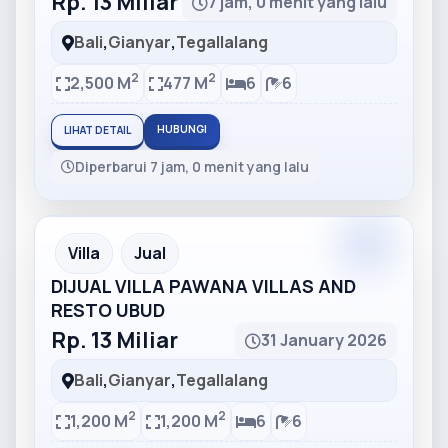
Rp. 13 Miliar
7 jam, 0 menit yang lalu
Bali
,
Gianyar
,
Tegallalang
2
2
2,500 M
477 M
6
6
HUBUNGI
LIHAT DETAIL
Diperbarui 7 jam, 0 menit yang lalu
Partner
Partner Ad
Villa
Jual
DIJUAL VILLA PAWANA VILLAS AND
RESTO UBUD
Rp. 13 Miliar
31 January 2026
Bali
,
Gianyar
,
Tegallalang
2
2
1,200 M
1,200 M
6
6