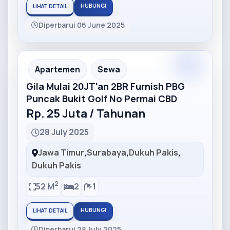
HUBUNGI
LIHAT DETAIL
Diperbarui 06 June 2025
Partner
Partner Ad
Apartemen
Sewa
Gila Mulai 20JT'an 2BR Furnish PBG
Puncak Bukit Golf No Permai CBD
Rp. 25 Juta / Tahunan
28 July 2025
Jawa Timur
,
Surabaya
,
Dukuh Pakis
,
Dukuh Pakis
2
52 M
2
1
HUBUNGI
LIHAT DETAIL
Diperbarui 28 July 2025