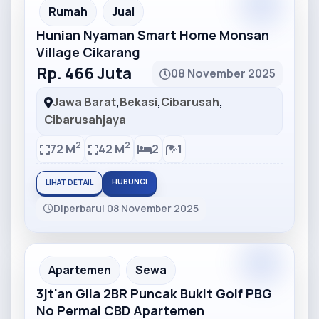
Partner
Partner Ad
Rumah
Jual
Hunian Nyaman Smart Home Monsan
Village Cikarang
Rp. 466 Juta
08 November 2025
Jawa Barat
,
Bekasi
,
Cibarusah
,
Cibarusahjaya
2
2
72 M
42 M
2
1
HUBUNGI
LIHAT DETAIL
Diperbarui 08 November 2025
Partner
Partner Ad
Apartemen
Sewa
3jt'an Gila 2BR Puncak Bukit Golf PBG
No Permai CBD Apartemen