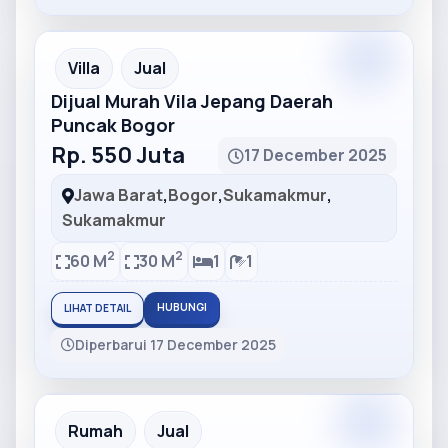
Partner
Partner Ad
Villa
Jual
Dijual Murah Vila Jepang Daerah
Puncak Bogor
Rp. 550 Juta
17 December 2025
Jawa Barat
,
Bogor
,
Sukamakmur
,
Sukamakmur
2
2
60 M
30 M
1
1
HUBUNGI
LIHAT DETAIL
Diperbarui 17 December 2025
Partner
Partner Ad
Rumah
Jual