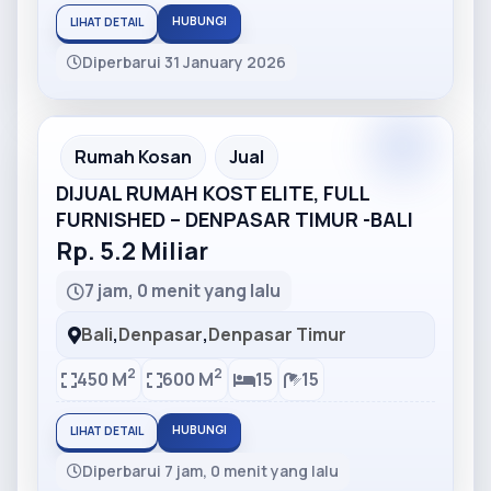
HUBUNGI
LIHAT DETAIL
Diperbarui 31 January 2026
Partner
Partner Ad
Rumah Kosan
Jual
DIJUAL RUMAH KOST ELITE, FULL
FURNISHED – DENPASAR TIMUR -BALI
Rp. 5.2 Miliar
7 jam, 0 menit yang lalu
Bali
,
Denpasar
,
Denpasar Timur
2
2
450 M
600 M
15
15
HUBUNGI
LIHAT DETAIL
Diperbarui 7 jam, 0 menit yang lalu