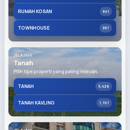
RUMAH KOSAN
641
TOWNHOUSE
397
JELAJAHI
Tanah
Pilih tipe properti yang paling relevan.
TANAH
5,426
TANAH KAVLING
1,707