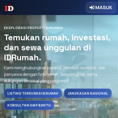
MASUK
EKSPLORASI PROPERTI IDRUMAH
Temukan rumah, investasi,
dan sewa unggulan di
IDRumah.
Kami menghubungkan penjual, pembeli, investor, dan
penyewa dengan foto jernih, data lengkap, serta
dukungan tim lokal yang responsif.
LISTING TERKURASI IDRUMAH
JANGKAUAN NASIONAL
KONSULTAN SIAP BANTU