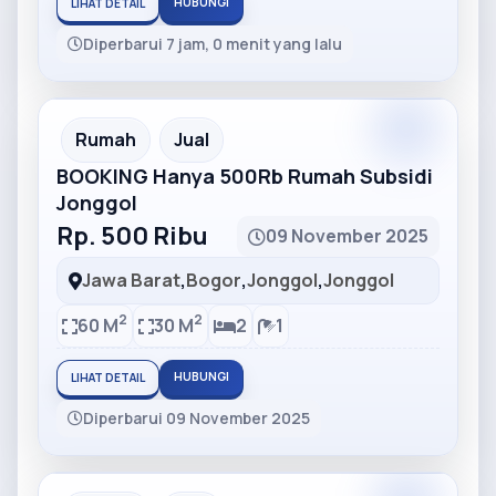
HUBUNGI
LIHAT DETAIL
Diperbarui 7 jam, 0 menit yang lalu
Partner
Partner Ad
Rumah
Jual
BOOKING Hanya 500Rb Rumah Subsidi
Jonggol
Rp. 500 Ribu
09 November 2025
Jawa Barat
,
Bogor
,
Jonggol
,
Jonggol
2
2
60 M
30 M
2
1
HUBUNGI
LIHAT DETAIL
Diperbarui 09 November 2025