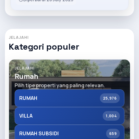
JELAJAHI
Kategori populer
JELAJAHI
Rumah
Pilih tipe properti yang paling relevan.
RUMAH
25,976
VILLA
1,004
RUMAH SUBSIDI
659