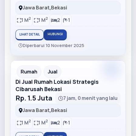
Jawa Barat
,
Bekasi
2
2
1 M
1 M
2
1
HUBUNGI
LIHAT DETAIL
Diperbarui 10 November 2025
Partner
Partner Ad
Rumah
Jual
Di Jual Rumah Lokasi Strategis
Cibarusah Bekasi
Rp. 1.5 Juta
7 jam, 0 menit yang lalu
Jawa Barat
,
Bekasi
2
2
1 M
1 M
2
1