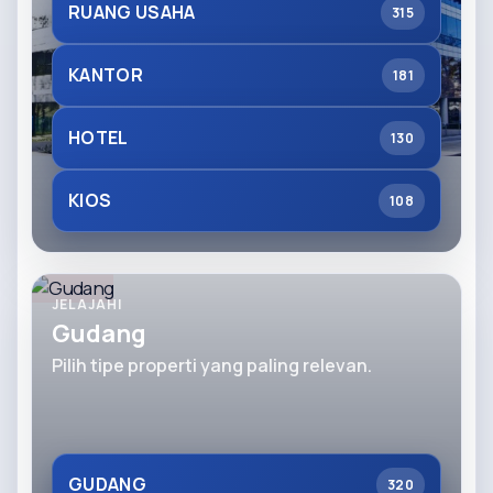
RUANG USAHA
315
KANTOR
181
HOTEL
130
KIOS
108
JELAJAHI
Gudang
Pilih tipe properti yang paling relevan.
GUDANG
320