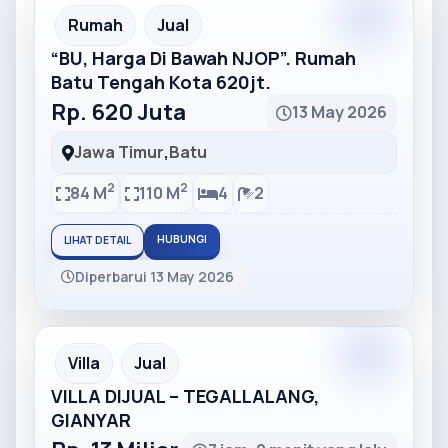
Partner
Partner Ad
Rumah
Jual
“BU, Harga Di Bawah NJOP”. Rumah
Batu Tengah Kota 620jt.
Rp. 620 Juta
13 May 2026
Jawa Timur
,
Batu
2
2
84 M
110 M
4
2
HUBUNGI
LIHAT DETAIL
Diperbarui 13 May 2026
Partner
Partner Ad
Villa
Jual
VILLA DIJUAL – TEGALLALANG,
GIANYAR