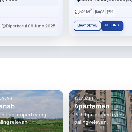
2
52 M
2
1
Diperbarui 06 June 2025
HUBUNGI
LIHAT DETAIL
LAJAHI
JELAJAHI
anah
Apartemen
lih tipe properti yang
Pilih tipe properti yang
ling relevan.
paling relevan.