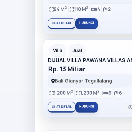
2
2
84 M
110 M
4
2
HUBUNGI
LIHAT DETAIL
Partner Ad
Villa
Jual
DIJUAL VILLA PAWANA VILLAS 
Rp. 13 Miliar
Bali
,
Gianyar
,
Tegallalang
2
2
1,200 M
1,200 M
6
6
HUBUNGI
LIHAT DETAIL