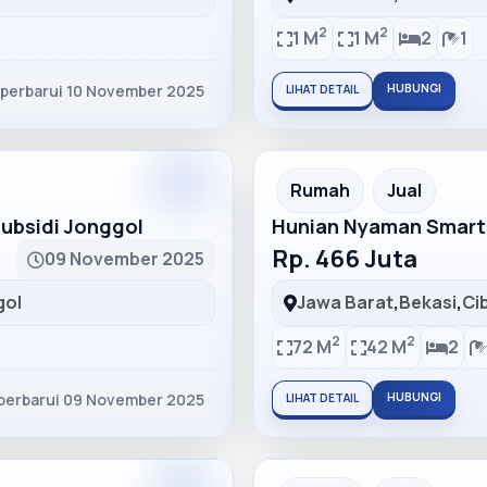
2
2
1 M
1 M
2
1
iperbarui 10 November 2025
HUBUNGI
LIHAT DETAIL
Partner
Partner Ad
Rumah
Jual
bsidi Jonggol
Hunian Nyaman Smart
Rp. 466 Juta
09 November 2025
gol
Jawa Barat
,
Bekasi
,
Ci
2
2
72 M
42 M
2
perbarui 09 November 2025
HUBUNGI
LIHAT DETAIL