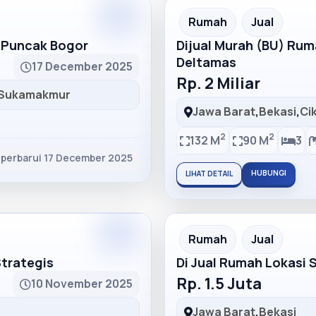
Partner
Partner Ad
Rumah
Jual
h Puncak Bogor
Dijual Murah (BU) Ru
Deltamas
17 December 2025
Rp. 2 Miliar
Sukamakmur
Jawa Barat
,
Bekasi
,
Ci
2
2
132 M
90 M
3
iperbarui 17 December 2025
HUBUNGI
LIHAT DETAIL
Partner
Partner Ad
Rumah
Jual
Strategis
Di Jual Rumah Lokasi 
Rp. 1.5 Juta
10 November 2025
Jawa Barat
,
Bekasi