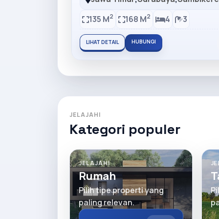
2
2
135 M
168 M
4
3
HUBUNGI
LIHAT DETAIL
JELAJAHI
Kategori populer
JELAJAHI
JE
Rumah
T
Pilih tipe properti yang
Pi
paling relevan.
pa