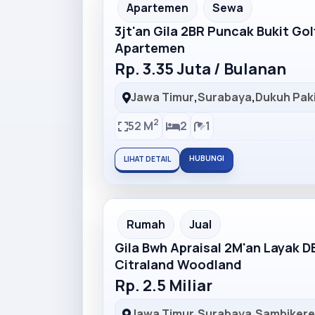
Partner Ad
Apartemen
Sewa
3jt'an Gila 2BR Puncak Bukit Go
Apartemen
Rp. 3.35 Juta / Bulanan
Jawa Timur
,
Surabaya
,
Dukuh Pak
2
52 M
2
1
HUBUNGI
LIHAT DETAIL
Partner Ad
Rumah
Jual
Gila Bwh Apraisal 2M'an Layak 
Citraland Woodland
Rp. 2.5 Miliar
Jawa Timur
,
Surabaya
,
Sambiker