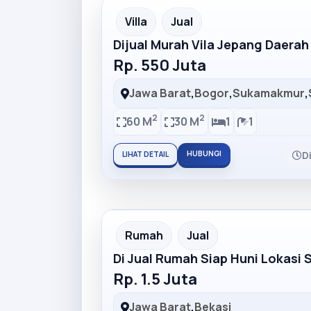
Partner Ad
Villa
Jual
Dijual Murah Vila Jepang Daera
Rp. 550 Juta
Jawa Barat
,
Bogor
,
Sukamakmur
,
2
2
60 M
30 M
1
1
HUBUNGI
D
LIHAT DETAIL
Partner Ad
Rumah
Jual
Di Jual Rumah Siap Huni Lokasi 
Rp. 1.5 Juta
Jawa Barat
,
Bekasi