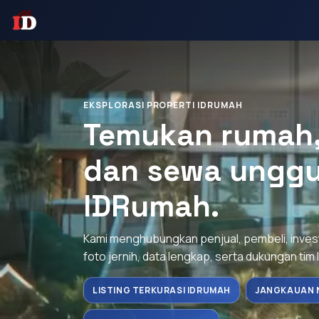
EKSPLORASI PROPERTI IDRUMAH
Temukan rumah, 
dan sewa unggu
IDRumah.
Kami menghubungkan penjual, pembeli, inve
foto jernih, data lengkap, serta dukungan tim 
LISTING TERKURASI IDRUMAH
JANGKAUAN 