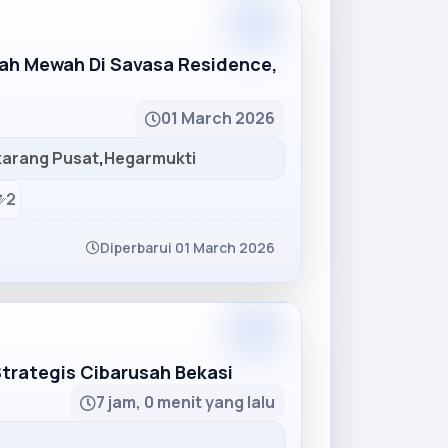
Partner
mah Mewah Di Savasa Residence,
01 March 2026
karang Pusat
,
Hegarmukti
2
Diperbarui 01 March 2026
Partner
Strategis Cibarusah Bekasi
7 jam, 0 menit yang lalu