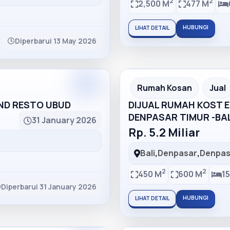
2
2
2,500 M
477 M
HUBUNGI
LIHAT DETAIL
Diperbarui 13 May 2026
Partner
Partner Ad
Rumah Kosan
Jual
AND RESTO UBUD
DIJUAL RUMAH KOST EL
DENPASAR TIMUR -BAL
31 January 2026
Rp. 5.2 Miliar
Bali
,
Denpasar
,
Denpas
2
2
450 M
600 M
15
Diperbarui 31 January 2026
HUBUNGI
LIHAT DETAIL