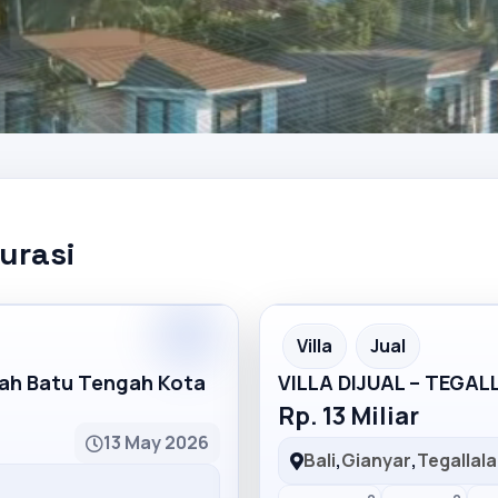
kurasi
Partner
Partner Ad
Villa
Jual
mah Batu Tengah Kota
VILLA DIJUAL – TEGA
Rp. 13 Miliar
13 May 2026
Bali
,
Gianyar
,
Tegallal