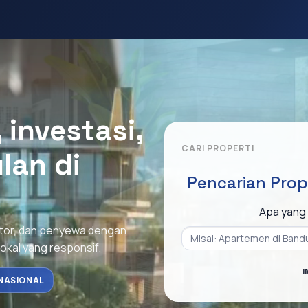
investasi,
CARI PROPERTI
lan di
Pencarian Prop
Apa yang 
stor, dan penyewa dengan
lokal yang responsif.
I
NASIONAL