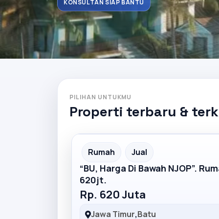
KONSULTAN SIAP BANTU
PILIHAN UNTUKMU
Properti terbaru & ter
Partner Ad
Rumah
Jual
“BU, Harga Di Bawah NJOP”. Ru
620jt.
Rp. 620 Juta
Jawa Timur
,
Batu