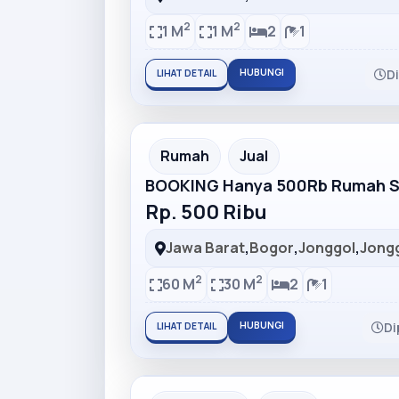
2
2
1 M
1 M
2
1
HUBUNGI
D
LIHAT DETAIL
Partner Ad
Rumah
Jual
BOOKING Hanya 500Rb Rumah Su
Rp. 500 Ribu
Jawa Barat
,
Bogor
,
Jonggol
,
Jong
2
2
60 M
30 M
2
1
HUBUNGI
Di
LIHAT DETAIL