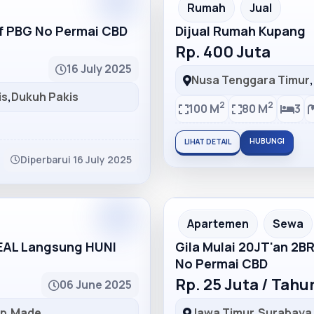
Partner
Partner Ad
Rumah
Jual
lf PBG No Permai CBD
Dijual Rumah Kupang
Rp. 400 Juta
16 July 2025
Nusa Tenggara Timur
,
is
,
Dukuh Pakis
2
2
100 M
80 M
3
HUBUNGI
LIHAT DETAIL
Diperbarui 16 July 2025
Partner
Partner Ad
Apartemen
Sewa
DEAL Langsung HUNI
Gila Mulai 20JT'an 2B
No Permai CBD
Rp. 25 Juta / Tah
06 June 2025
ep
,
Made
Jawa Timur
,
Surabaya