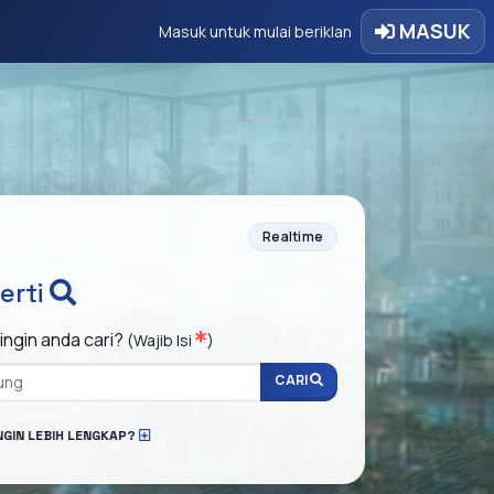
MASUK
Masuk untuk mulai beriklan
Realtime
erti
ingin anda cari?
(Wajib Isi
)
CARI
NGIN LEBIH LENGKAP?