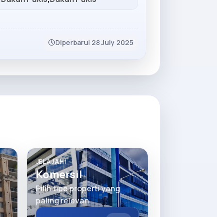
Diperbarui 28 July 2025
JELAJAHI
Komersil
Pilih tipe properti yang
paling relevan.