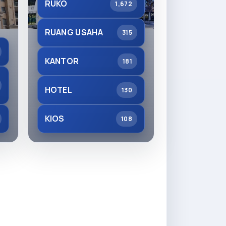
RUKO
1,672
RUANG USAHA
315
KANTOR
181
HOTEL
130
KIOS
108