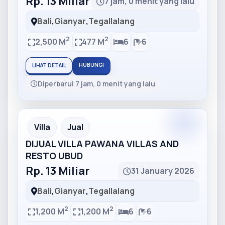
Rp. 13 Miliar
7 jam, 0 menit yang lalu
Bali
,
Gianyar
,
Tegallalang
2
2
2,500 M
477 M
6
6
HUBUNGI
LIHAT DETAIL
Diperbarui 7 jam, 0 menit yang lalu
Partner
Partner Ad
Villa
Jual
DIJUAL VILLA PAWANA VILLAS AND
RESTO UBUD
Rp. 13 Miliar
31 January 2026
Bali
,
Gianyar
,
Tegallalang
2
2
1,200 M
1,200 M
6
6