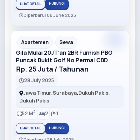
HUBUNGI
LIHAT DETAIL
Diperbarui 06 June 2025
Partner
Partner Ad
Apartemen
Sewa
Gila Mulai 20JT'an 2BR Furnish PBG
Puncak Bukit Golf No Permai CBD
Rp. 25 Juta / Tahunan
28 July 2025
Jawa Timur
,
Surabaya
,
Dukuh Pakis
,
Dukuh Pakis
2
52 M
2
1
HUBUNGI
LIHAT DETAIL
Diperbarui 28 July 2025