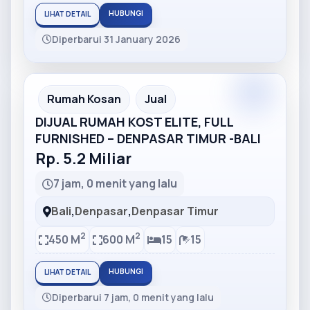
HUBUNGI
LIHAT DETAIL
Diperbarui 31 January 2026
Partner
Partner Ad
Rumah Kosan
Jual
DIJUAL RUMAH KOST ELITE, FULL
FURNISHED – DENPASAR TIMUR -BALI
Rp. 5.2 Miliar
7 jam, 0 menit yang lalu
Bali
,
Denpasar
,
Denpasar Timur
2
2
450 M
600 M
15
15
HUBUNGI
LIHAT DETAIL
Diperbarui 7 jam, 0 menit yang lalu