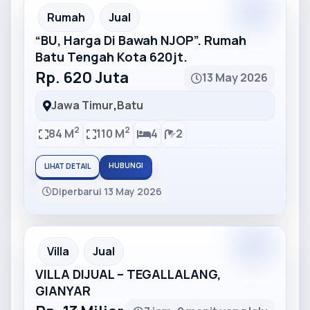
Partner
Partner Ad
Rumah
Jual
“BU, Harga Di Bawah NJOP”. Rumah
Batu Tengah Kota 620jt.
Rp. 620 Juta
13 May 2026
Jawa Timur
,
Batu
2
2
84 M
110 M
4
2
HUBUNGI
LIHAT DETAIL
Diperbarui 13 May 2026
Partner
Partner Ad
Villa
Jual
VILLA DIJUAL – TEGALLALANG,
GIANYAR