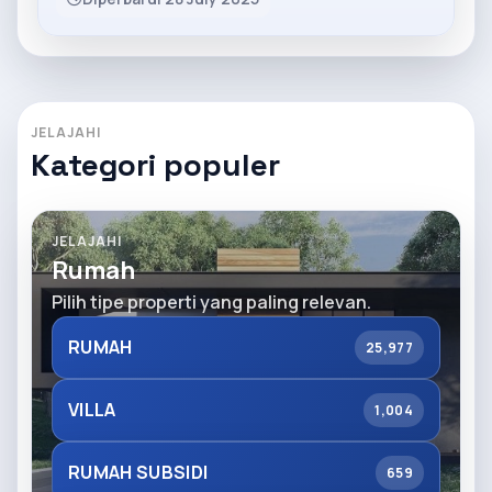
JELAJAHI
Kategori populer
JELAJAHI
Rumah
Pilih tipe properti yang paling relevan.
RUMAH
25,977
VILLA
1,004
RUMAH SUBSIDI
659