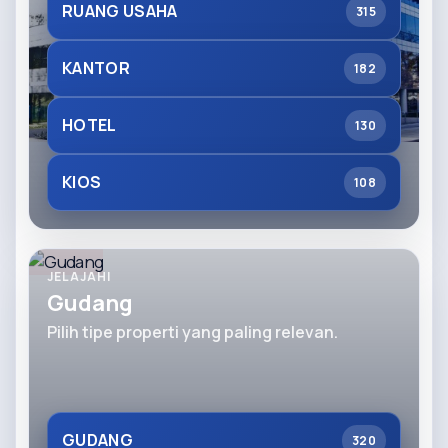
RUANG USAHA
315
KANTOR
182
HOTEL
130
KIOS
108
JELAJAHI
Gudang
Pilih tipe properti yang paling relevan.
GUDANG
320