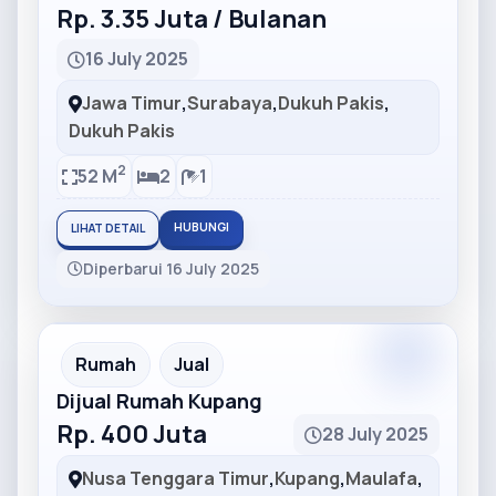
Rp. 3.35 Juta / Bulanan
16 July 2025
Jawa Timur
,
Surabaya
,
Dukuh Pakis
,
Dukuh Pakis
2
52 M
2
1
HUBUNGI
LIHAT DETAIL
Diperbarui 16 July 2025
Partner
Partner Ad
Rumah
Jual
Dijual Rumah Kupang
Rp. 400 Juta
28 July 2025
Nusa Tenggara Timur
,
Kupang
,
Maulafa
,