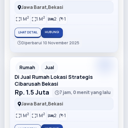
Jawa Barat
,
Bekasi
2
2
1 M
1 M
2
1
HUBUNGI
LIHAT DETAIL
Diperbarui 10 November 2025
Partner
Partner Ad
Rumah
Jual
Di Jual Rumah Lokasi Strategis
Cibarusah Bekasi
Rp. 1.5 Juta
7 jam, 0 menit yang lalu
Jawa Barat
,
Bekasi
2
2
1 M
1 M
2
1