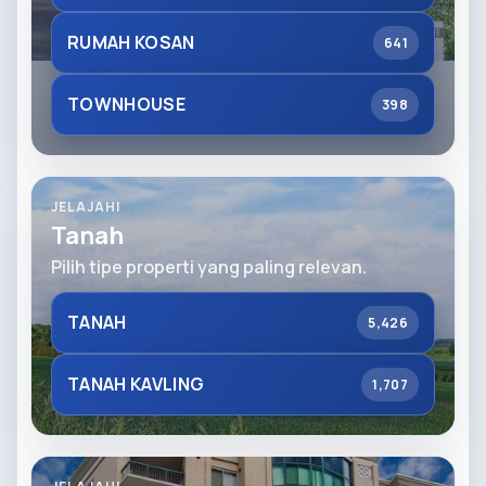
RUMAH KOSAN
641
TOWNHOUSE
398
JELAJAHI
Tanah
Pilih tipe properti yang paling relevan.
TANAH
5,426
TANAH KAVLING
1,707