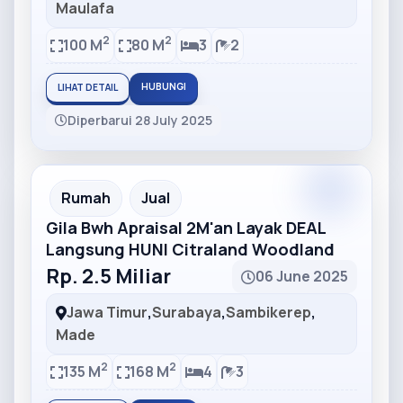
Maulafa
2
2
100 M
80 M
3
2
HUBUNGI
LIHAT DETAIL
Diperbarui 28 July 2025
Partner
Partner Ad
Rumah
Jual
Gila Bwh Apraisal 2M'an Layak DEAL
Langsung HUNI Citraland Woodland
Rp. 2.5 Miliar
06 June 2025
Jawa Timur
,
Surabaya
,
Sambikerep
,
Made
2
2
135 M
168 M
4
3