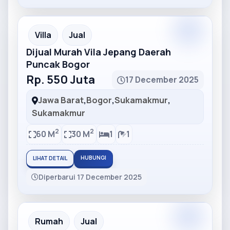
Partner
Partner Ad
Villa
Jual
Dijual Murah Vila Jepang Daerah
Puncak Bogor
Rp. 550 Juta
17 December 2025
Jawa Barat
,
Bogor
,
Sukamakmur
,
Sukamakmur
2
2
60 M
30 M
1
1
HUBUNGI
LIHAT DETAIL
Diperbarui 17 December 2025
Partner
Partner Ad
Rumah
Jual