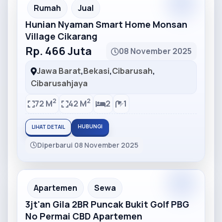
Partner
Partner Ad
Rumah
Jual
Hunian Nyaman Smart Home Monsan
Village Cikarang
Rp. 466 Juta
08 November 2025
Jawa Barat
,
Bekasi
,
Cibarusah
,
Cibarusahjaya
2
2
72 M
42 M
2
1
HUBUNGI
LIHAT DETAIL
Diperbarui 08 November 2025
Partner
Partner Ad
Apartemen
Sewa
3jt'an Gila 2BR Puncak Bukit Golf PBG
No Permai CBD Apartemen