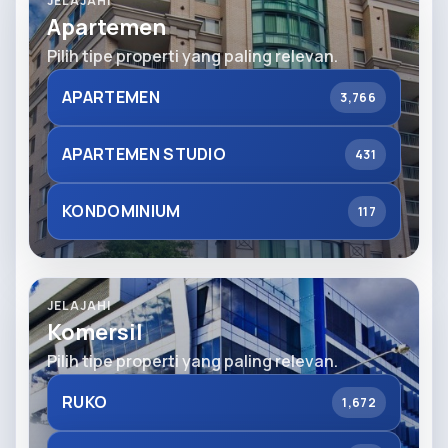
JELAJAHI
Apartemen
Pilih tipe properti yang paling relevan.
APARTEMEN
3,766
APARTEMEN STUDIO
431
KONDOMINIUM
117
JELAJAHI
Komersil
Pilih tipe properti yang paling relevan.
RUKO
1,672