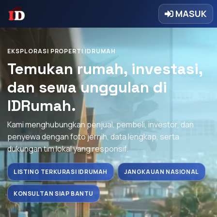
MASUK
EKSPLORASI PROPERTI IDRUMAH
Temukan rumah, investasi,
dan sewa unggulan di
IDRumah.
Kami menghubungkan penjual, pembeli, investor, dan
penyewa dengan foto jernih, data lengkap, serta
dukungan tim lokal yang responsif.
LISTING TERKURASI IDRUMAH
JANGKAUAN NASIONAL
KONSULTAN SIAP BANTU