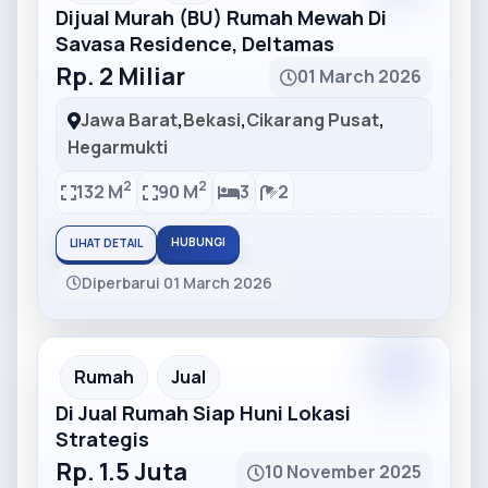
Dijual Murah (BU) Rumah Mewah Di
Savasa Residence, Deltamas
Rp. 2 Miliar
01 March 2026
Jawa Barat
,
Bekasi
,
Cikarang Pusat
,
Hegarmukti
2
2
132 M
90 M
3
2
HUBUNGI
LIHAT DETAIL
Diperbarui 01 March 2026
Partner
Partner Ad
Rumah
Jual
Di Jual Rumah Siap Huni Lokasi
Strategis
Rp. 1.5 Juta
10 November 2025