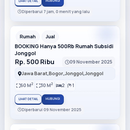
HUBUNGI
LIHAT DETAIL
Diperbarui 7 jam, 0 menit yang lalu
Partner
Partner Ad
Rumah
Jual
BOOKING Hanya 500Rb Rumah Subsidi
Jonggol
Rp. 500 Ribu
09 November 2025
Jawa Barat
,
Bogor
,
Jonggol
,
Jonggol
2
2
60 M
30 M
2
1
HUBUNGI
LIHAT DETAIL
Diperbarui 09 November 2025