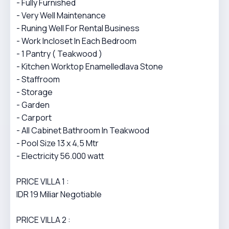
- Fully Furnished
- Very Well Maintenance
- Runing Well For Rental Business
- Work Incloset In Each Bedroom
- 1 Pantry ( Teakwood )
- Kitchen Worktop Enamelledlava Stone
- Staffroom
- Storage
- Garden
- Carport
- All Cabinet Bathroom In Teakwood
- Pool Size 13 x 4,5 Mtr
- Electricity 56.000 watt
PRICE VILLA 1 :
IDR 19 Miliar Negotiable
PRICE VILLA 2 :