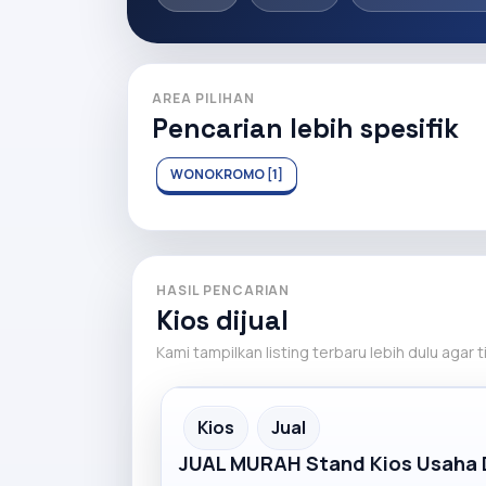
AREA PILIHAN
Pencarian lebih spesifik
WONOKROMO [1]
HASIL PENCARIAN
Kios dijual
Kami tampilkan listing terbaru lebih dulu agar 
Recommended
Kios
Jual
JUAL MURAH Stand Kios Usaha D