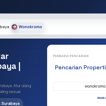
abaya
Wonokromo
tar
PERBARUI PENCARIAN
aya |
Pencarian Propert
Apa yang ingi
rabaya. Atur ulang
wonokrom
ling sesuai.
INGIN 
 Surabaya