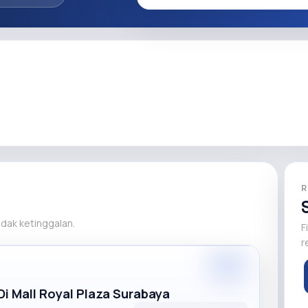
R
tidak ketinggalan.
F
r
Premium
i Mall Royal Plaza Surabaya