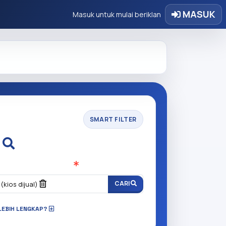
MASUK
Masuk untuk mulai beriklan
SMART FILTER
i
n anda cari?
(Wajib Isi
)
o
CARI
(kios dijual)
LEBIH LENGKAP?