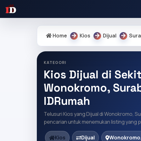
Home
Kios
Dijual
Sur
KATEGORI
Kios Dijual di Seki
Wonokromo, Surab
IDRumah
Telusuri Kios yang Dijual di Wonokromo, Su
pencarian untuk menemukan listing yang pa
Kios
Dijual
Wonokromo,