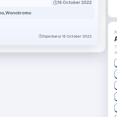
16 October 2022
mo
,
Wonokromo
A
Diperbarui 16 October 2022
T
d