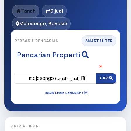
Tanah
Dijual
Mojosongo, Boyolali
PERBARUI PENCARIAN
SMART FILTER
Pencarian Properti
Apa yang ingin anda cari?
(Wajib Isi
)
mojosongo
CARI
(tanah dijual)
INGIN LEBIH LENGKAP?
AREA PILIHAN