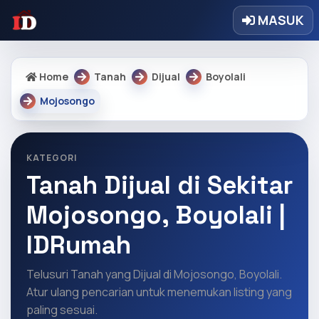
MASUK
Home
Tanah
Dijual
Boyolali
Mojosongo
KATEGORI
Tanah Dijual di Sekitar
Mojosongo, Boyolali |
IDRumah
Telusuri Tanah yang Dijual di Mojosongo, Boyolali.
Atur ulang pencarian untuk menemukan listing yang
paling sesuai.