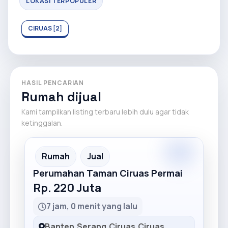
LOKASI TERPOPULER
CIRUAS [2]
HASIL PENCARIAN
Rumah dijual
Kami tampilkan listing terbaru lebih dulu agar tidak
ketinggalan.
Premium
Recommended
Rumah
Jual
Perumahan Taman Ciruas Permai
Rp. 220 Juta
7 jam, 0 menit yang lalu
Banten
,
Serang
,
Ciruas
,
Ciruas