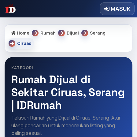
MASUK
Home
Rumah
Dijual
Serang
Ciruas
KATEGORI
Rumah Dijual di
Sekitar Ciruas, Serang
| IDRumah
Telusuri Rumah yang Dijual di Ciruas, Serang. Atur
ulang pencarian untuk menemukan listing yang
paling sesuai.