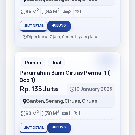
2
2
84 M
84 M
2
1
HUBUNGI
LIHAT DETAIL
Diperbarui 7 jam, 0 menit yang lalu
Premium
Recommended
Rumah
Jual
Perumahan Bumi Ciruas Permai 1 (
Bcp 1)
Rp. 135 Juta
10 January 2025
Banten
,
Serang
,
Ciruas
,
Ciruas
2
2
60 M
30 M
1
1
HUBUNGI
LIHAT DETAIL