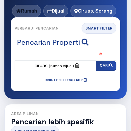
Rumah
Dijual
Ciruas, Serang
PERBARUI PENCARIAN
SMART FILTER
Pencarian Properti
Apa yang ingin anda cari?
(Wajib Isi
)
ciruas
CARI
(rumah dijual)
INGIN LEBIH LENGKAP?
AREA PILIHAN
Pencarian lebih spesifik