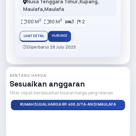
Nusa Tenggara Timur
,
Kupang
,
Maulafa
,
Maulafa
2
2
100 M
80 M
3
2
HUBUNGI
LIHAT DETAIL
Diperbarui 28 July 2025
RENTANG HARGA
Sesuaikan anggaran
Filter cepat berdasarkan kisaran harga yang relevan.
RUMAH DIJUAL HARGA RP. 400 JUTA-AN DI MAULAFA