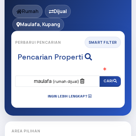
Rumah
Dijual
Maulafa, Kupang
PERBARUI PENCARIAN
SMART FILTER
Pencarian Properti
Apa yang ingin anda cari?
(Wajib Isi
)
maulafa
CARI
(rumah dijual)
INGIN LEBIH LENGKAP?
AREA PILIHAN