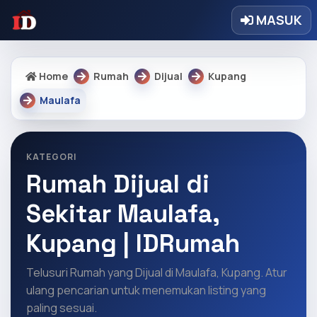
MASUK
Home
Rumah
Dijual
Kupang
Maulafa
KATEGORI
Rumah Dijual di
Sekitar Maulafa,
Kupang | IDRumah
Telusuri Rumah yang Dijual di Maulafa, Kupang. Atur
ulang pencarian untuk menemukan listing yang
paling sesuai.