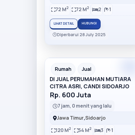
2
2
72 M
72 M
2
1
HUBUNGI
LIHAT DETAIL
Diperbarui 28 July 2025
Rumah
Jual
DI JUAL PERUMAHAN MUTIARA
CITRA ASRI, CANDI SIDOARJO
Rp. 600 Juta
7 jam, 0 menit yang lalu
Jawa Timur
,
Sidoarjo
2
2
120 M
54 M
3
1