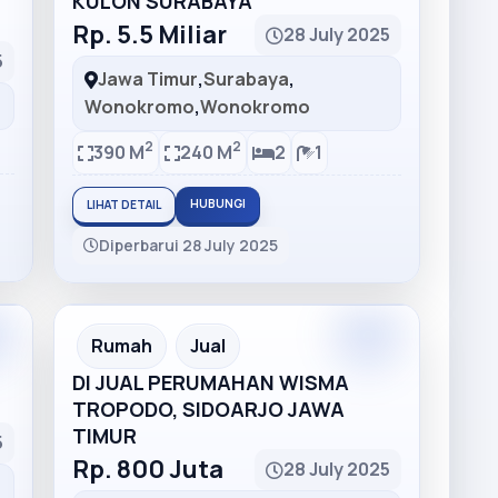
KULON SURABAYA
Rp. 5.5 Miliar
28 July 2025
5
Jawa Timur
,
Surabaya
,
Wonokromo
,
Wonokromo
2
2
390 M
240 M
2
1
HUBUNGI
LIHAT DETAIL
Diperbarui 28 July 2025
Rumah
Jual
DI JUAL PERUMAHAN WISMA
TROPODO, SIDOARJO JAWA
TIMUR
5
Rp. 800 Juta
28 July 2025