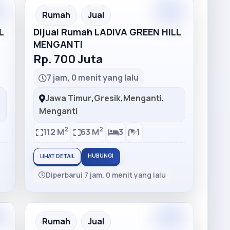
Rumah
Jual
L
Dijual Rumah LADIVA GREEN HILL
MENGANTI
Rp. 700 Juta
7 jam, 0 menit yang lalu
Jawa Timur
,
Gresik
,
Menganti
,
Menganti
2
2
112 M
63 M
3
1
HUBUNGI
LIHAT DETAIL
Diperbarui 7 jam, 0 menit yang lalu
Rumah
Jual