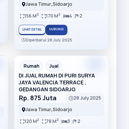
Jawa Timur
,
Sidoarjo
2
2
156 M
170 M
4
2
HUBUNGI
LIHAT DETAIL
Diperbarui 28 July 2025
Rumah
Jual
DI JUAL RUMAH DI PURI SURYA
JAYA VALENCIA TERRACE ,
GEDANGAN SIDOARJO
Rp. 875 Juta
28 July 2025
Jawa Timur
,
Sidoarjo
2
2
120 M
78 M
3
2