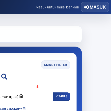
MASUK
Masuk untuk mulai beriklan
SMART FILTER
i
n anda cari?
(Wajib Isi
)
CARI
umah dijual)
 LEBIH LENGKAP?