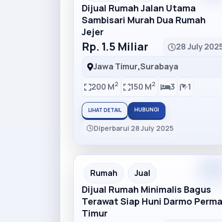
Dijual Rumah Jalan Utama
Sambisari Murah Dua Rumah
Jejer
Rp. 1.5 Miliar
28 July 202
Jawa Timur
,
Surabaya
2
2
200 M
150 M
3
1
HUBUNGI
LIHAT DETAIL
Diperbarui 28 July 2025
Rumah
Jual
Dijual Rumah Minimalis Bagus
Terawat Siap Huni Darmo Perma
Timur