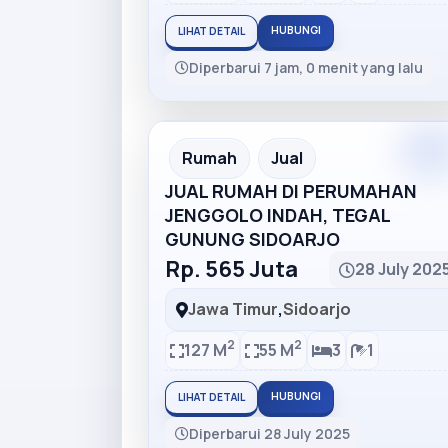
HUBUNGI
LIHAT DETAIL
Diperbarui 7 jam, 0 menit yang lalu
Rumah
Jual
JUAL RUMAH DI PERUMAHAN
JENGGOLO INDAH, TEGAL
GUNUNG SIDOARJO
Rp. 565 Juta
28 July 202
Jawa Timur
,
Sidoarjo
2
2
127 M
55 M
3
1
HUBUNGI
LIHAT DETAIL
Diperbarui 28 July 2025