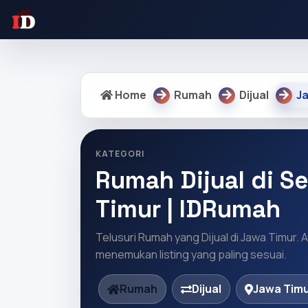
Warning: Undefined array key "regency" in /home/idrumah/pu
Home
Rumah
Dijual
J
KATEGORI
Rumah Dijual di S
Timur | IDRumah
Telusuri Rumah yang Dijual di Jawa Timur. 
menemukan listing yang paling sesuai.
Rumah
Dijual
Jawa Tim