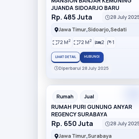
MANSION BANJAR KEMUNING
JUANDA SIDOARJO BARU
Rp. 485 Juta
28 July 202
Jawa Timur
,
Sidoarjo
,
Sedati
2
2
72 M
72 M
2
1
HUBUNGI
LIHAT DETAIL
Diperbarui 28 July 2025
Rumah
Jual
RUMAH PURI GUNUNG ANYAR
REGENCY SURABAYA
Rp. 650 Juta
28 July 202
Jawa Timur
,
Surabaya