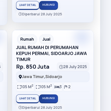
HUBUNGI
LIHAT DETAIL
Diperbarui 28 July 2025
Rumah
Jual
JUAL RUMAH DI PERUMAHAN
KEPUH PERMAI, SIDOARJO JAWA
TIMUR
Rp. 850 Juta
5
28 July 2025
Jawa Timur
,
Sidoarjo
2
2
105 M
105 M
3
2
HUBUNGI
LIHAT DETAIL
Diperbarui 28 July 2025