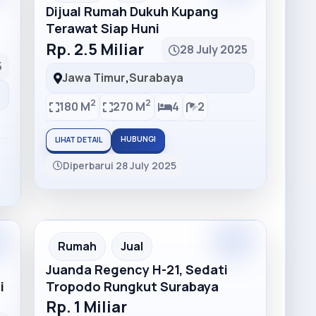
Dijual Rumah Dukuh Kupang
Terawat Siap Huni
Rp. 2.5 Miliar
28 July 2025
5
Jawa Timur
,
Surabaya
2
2
180 M
270 M
4
2
HUBUNGI
LIHAT DETAIL
Diperbarui 28 July 2025
Rumah
Jual
Juanda Regency H-21, Sedati
i
Tropodo Rungkut Surabaya
Rp. 1 Miliar