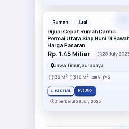
Rumah
Jual
Dijual Cepat Rumah Darmo
Permai Utara Siap Huni Di Bawa
Harga Pasaran
Rp. 1.45 Miliar
28 July 202
Jawa Timur
,
Surabaya
2
2
132 M
110 M
4
2
HUBUNGI
LIHAT DETAIL
Diperbarui 28 July 2025