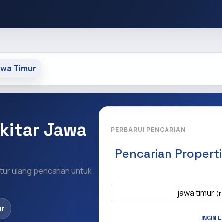
blic_html/core/core.php on line 9328
awa Timur
ekitar Jawa
PERBARUI PENCARIAN
Pencarian Propert
Atur ulang pencarian untuk
Apa yang ingi
jawa timur
(r
ur
INGIN