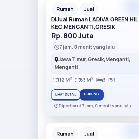
Rumah
Jual
DiJual Rumah LADIVA GREEN HIL
KEC.MENGANTI,GRESIK
Rp. 800 Juta
7 jam, 0 menit yang lalu
Jawa Timur
,
Gresik
,
Menganti
,
Menganti
2
2
112 M
63 M
3
1
HUBUNGI
LIHAT DETAIL
Diperbarui 7 jam, 0 menit yang lalu
Rumah
Jual