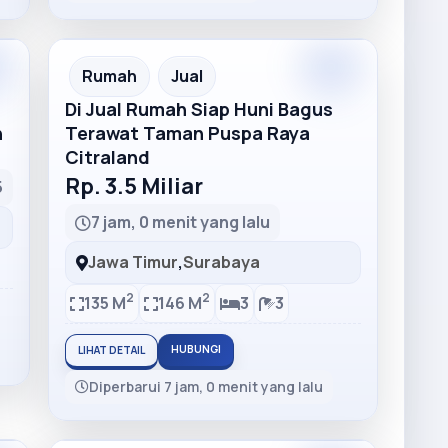
Rumah
Jual
Di Jual Rumah Siap Huni Bagus
h
Terawat Taman Puspa Raya
Citraland
Rp. 3.5 Miliar
5
7 jam, 0 menit yang lalu
Jawa Timur
,
Surabaya
2
2
135 M
146 M
3
3
HUBUNGI
LIHAT DETAIL
Diperbarui 7 jam, 0 menit yang lalu