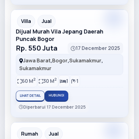
Partner
Partner Ad
Villa
Jual
Dijual Murah Vila Jepang Daerah
Puncak Bogor
Rp. 550 Juta
17 December 2025
Jawa Barat
,
Bogor
,
Sukamakmur
,
Sukamakmur
2
2
60 M
30 M
1
1
HUBUNGI
LIHAT DETAIL
Diperbarui 17 December 2025
Partner
Partner Ad
Rumah
Jual