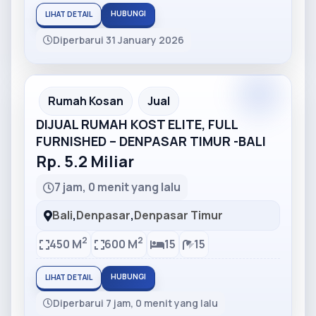
HUBUNGI
LIHAT DETAIL
Diperbarui 31 January 2026
Partner
Partner Ad
Rumah Kosan
Jual
DIJUAL RUMAH KOST ELITE, FULL
FURNISHED – DENPASAR TIMUR -BALI
Rp. 5.2 Miliar
7 jam, 0 menit yang lalu
Bali
,
Denpasar
,
Denpasar Timur
2
2
450 M
600 M
15
15
HUBUNGI
LIHAT DETAIL
Diperbarui 7 jam, 0 menit yang lalu