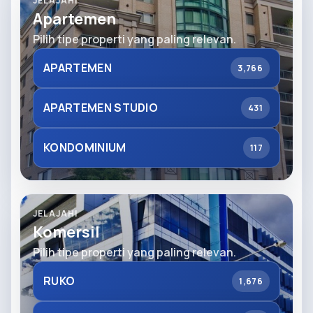
JELAJAHI
Apartemen
Pilih tipe properti yang paling relevan.
APARTEMEN
3,766
APARTEMEN STUDIO
431
KONDOMINIUM
117
JELAJAHI
Komersil
Pilih tipe properti yang paling relevan.
RUKO
1,676