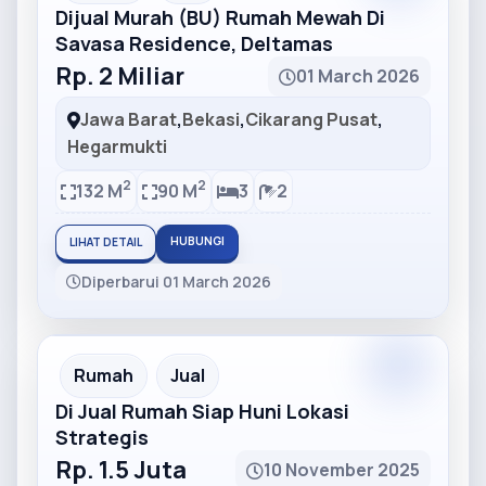
Dijual Murah (BU) Rumah Mewah Di
Savasa Residence, Deltamas
Rp. 2 Miliar
01 March 2026
Jawa Barat
,
Bekasi
,
Cikarang Pusat
,
Hegarmukti
2
2
132 M
90 M
3
2
HUBUNGI
LIHAT DETAIL
Diperbarui 01 March 2026
Partner
Partner Ad
Rumah
Jual
Di Jual Rumah Siap Huni Lokasi
Strategis
Rp. 1.5 Juta
10 November 2025