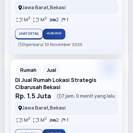
Jawa Barat
,
Bekasi
2
2
1 M
1 M
2
1
HUBUNGI
LIHAT DETAIL
Diperbarui 10 November 2025
Partner
Partner Ad
Rumah
Jual
Di Jual Rumah Lokasi Strategis
Cibarusah Bekasi
Rp. 1.5 Juta
7 jam, 0 menit yang lalu
Jawa Barat
,
Bekasi
2
2
1 M
1 M
2
1