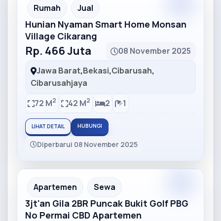
Partner
Partner Ad
Rumah
Jual
Hunian Nyaman Smart Home Monsan
Village Cikarang
Rp. 466 Juta
08 November 2025
Jawa Barat
,
Bekasi
,
Cibarusah
,
Cibarusahjaya
2
2
72 M
42 M
2
1
HUBUNGI
LIHAT DETAIL
Diperbarui 08 November 2025
Partner
Partner Ad
Apartemen
Sewa
3jt'an Gila 2BR Puncak Bukit Golf PBG
No Permai CBD Apartemen