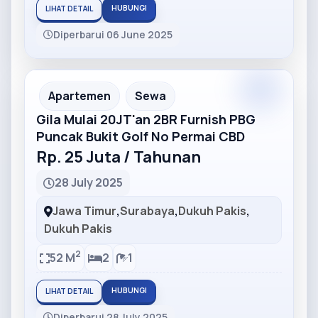
HUBUNGI
LIHAT DETAIL
Diperbarui 06 June 2025
Partner
Partner Ad
Apartemen
Sewa
Gila Mulai 20JT'an 2BR Furnish PBG
Puncak Bukit Golf No Permai CBD
Rp. 25 Juta / Tahunan
28 July 2025
Jawa Timur
,
Surabaya
,
Dukuh Pakis
,
Dukuh Pakis
2
52 M
2
1
HUBUNGI
LIHAT DETAIL
Diperbarui 28 July 2025