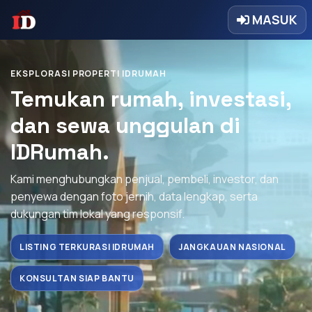
MASUK
EKSPLORASI PROPERTI IDRUMAH
Temukan rumah, investasi,
dan sewa unggulan di
IDRumah.
Kami menghubungkan penjual, pembeli, investor, dan
penyewa dengan foto jernih, data lengkap, serta
dukungan tim lokal yang responsif.
LISTING TERKURASI IDRUMAH
JANGKAUAN NASIONAL
KONSULTAN SIAP BANTU