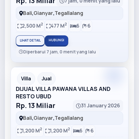
Rp. 13 Miliar
7 jam, 0 menit yang lalu
Bali
,
Gianyar
,
Tegallalang
2
2
2,500 M
477 M
6
6
HUBUNGI
LIHAT DETAIL
Diperbarui 7 jam, 0 menit yang lalu
Partner
Partner Ad
Villa
Jual
DIJUAL VILLA PAWANA VILLAS AND
RESTO UBUD
Rp. 13 Miliar
31 January 2026
Bali
,
Gianyar
,
Tegallalang
2
2
1,200 M
1,200 M
6
6