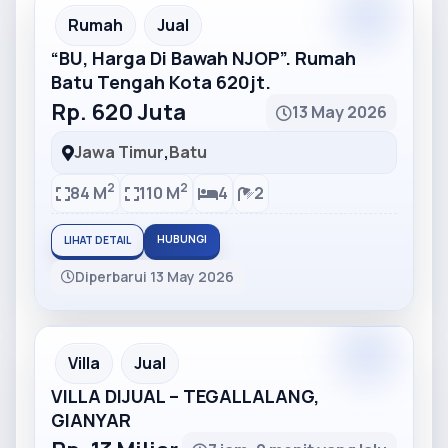
Partner
Partner Ad
Rumah
Jual
“BU, Harga Di Bawah NJOP”. Rumah
Batu Tengah Kota 620jt.
Rp. 620 Juta
13 May 2026
Jawa Timur
,
Batu
2
2
84 M
110 M
4
2
HUBUNGI
LIHAT DETAIL
Diperbarui 13 May 2026
Partner
Partner Ad
Villa
Jual
VILLA DIJUAL – TEGALLALANG,
GIANYAR