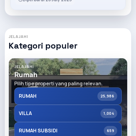
JELAJAHI
Kategori populer
JELAJAHI
Rumah
Pilih tipe properti yang paling relevan.
RUMAH
25,986
VILLA
1,004
RUMAH SUBSIDI
659