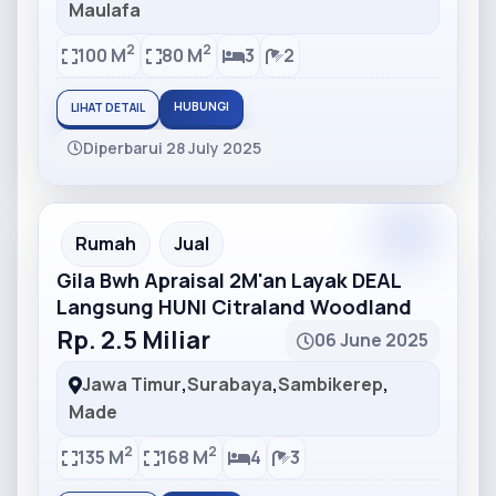
Maulafa
2
2
100 M
80 M
3
2
HUBUNGI
LIHAT DETAIL
Diperbarui 28 July 2025
Partner
Partner Ad
Rumah
Jual
Gila Bwh Apraisal 2M'an Layak DEAL
Langsung HUNI Citraland Woodland
Rp. 2.5 Miliar
06 June 2025
Jawa Timur
,
Surabaya
,
Sambikerep
,
Made
2
2
135 M
168 M
4
3