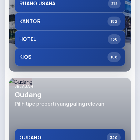
RUANG USAHA
315
KANTOR
182
HOTEL
130
KIOS
108
JELAJAHI
Gudang
Pilih tipe properti yang paling relevan.
GUDANG
320