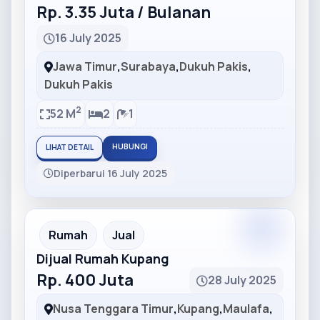
Rp. 3.35 Juta / Bulanan
16 July 2025
Jawa Timur
,
Surabaya
,
Dukuh Pakis
,
Dukuh Pakis
2
52 M
2
1
HUBUNGI
LIHAT DETAIL
Diperbarui 16 July 2025
Partner
Partner Ad
Rumah
Jual
Dijual Rumah Kupang
Rp. 400 Juta
28 July 2025
Nusa Tenggara Timur
,
Kupang
,
Maulafa
,