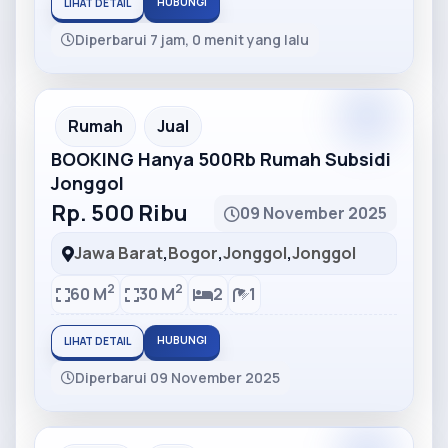
HUBUNGI
LIHAT DETAIL
Diperbarui 7 jam, 0 menit yang lalu
Partner
Partner Ad
Rumah
Jual
BOOKING Hanya 500Rb Rumah Subsidi
Jonggol
Rp. 500 Ribu
09 November 2025
Jawa Barat
,
Bogor
,
Jonggol
,
Jonggol
2
2
60 M
30 M
2
1
HUBUNGI
LIHAT DETAIL
Diperbarui 09 November 2025