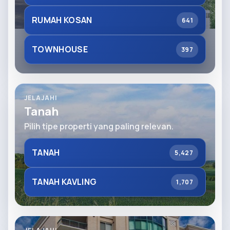
RUMAH KOSAN
641
TOWNHOUSE
397
JELAJAHI
Tanah
Pilih tipe properti yang paling relevan.
TANAH
5,427
TANAH KAVLING
1,707