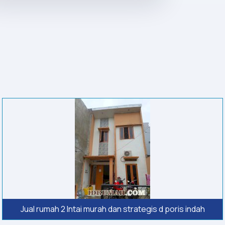
Jual rumah 2 lntai murah dan strategis d poris indah