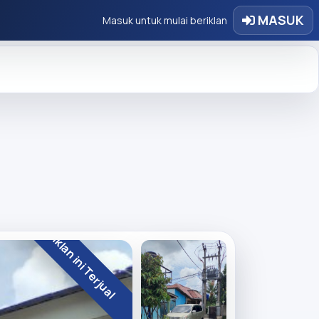
MASUK
Masuk untuk mulai beriklan
Iklan ini Terjual