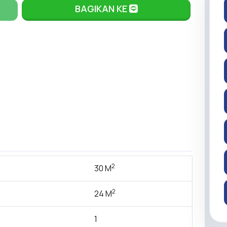
BAGIKAN KE
2
30 M
2
24 M
1