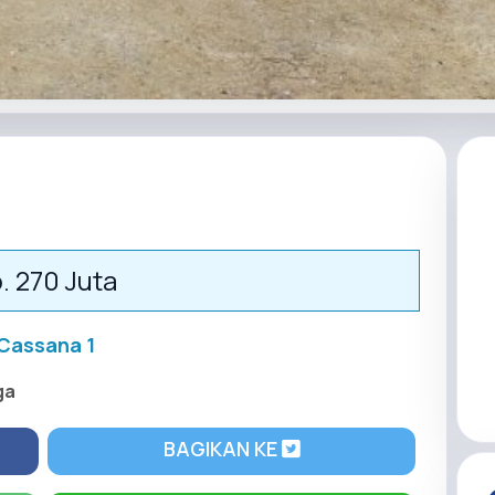
. 270 Juta
Cassana 1
ga
BAGIKAN KE