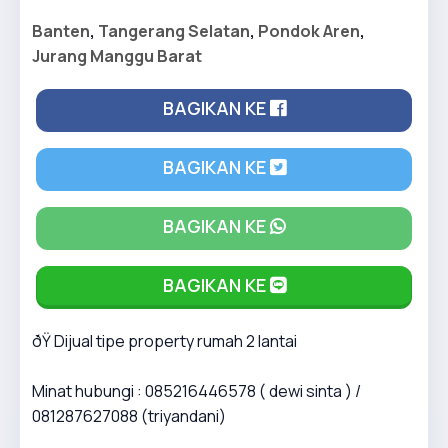
Banten
,
Tangerang Selatan
,
Pondok Aren
,
Jurang Manggu Barat
BAGIKAN KE
BAGIKAN KE
BAGIKAN KE
BAGIKAN KE
ðŸ Dijual tipe property rumah 2 lantai
Minat hubungi : 085216446578 ( dewi sinta ) /
081287627088 (triyandani)