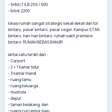
- SHM LT/LB 255 / 500
- listrik 2200
lokasi rumah sangat strategis sekali dekat dari tol
bintaro, pasar bintaro, pasar ceger, Kampus STAN
bintaro, hari-hari bintaro, rumah sakit premiere
bintaro. RUMAH BEBAS BANJIR
lantai satu terdiri dari :
- Carport
- 2 + 1 Kamar tidur
- 3 kamar mandi
- ruang tamu
- ruang keluarga
- mushola
- dapur
- taman belakang, dan
- ruang cuci jemur baju.