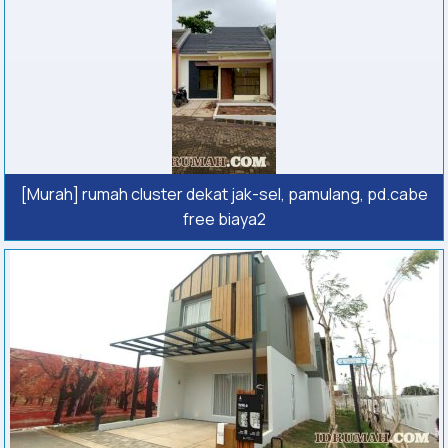
[Murah] rumah cluster dekat jak-sel, pamulang, pd.cabe
free biaya2