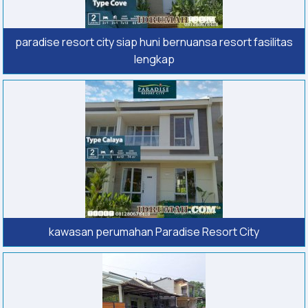
paradise resort city siap huni bernuansa resort fasilitas
lengkap
kawasan perumahan Paradise Resort City