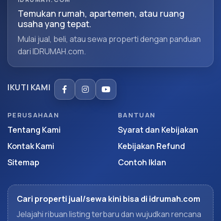
Temukan rumah, apartemen, atau ruang
usaha yang tepat.
Mulai jual, beli, atau sewa properti dengan panduan
dari IDRUMAH.com.
IKUTI KAMI
PERUSAHAAN
BANTUAN
Tentang Kami
Syarat dan Kebijakan
Kontak Kami
Kebijakan Refund
Sitemap
Contoh Iklan
Cari properti jual/sewa kini bisa di idrumah.com
Jelajahi ribuan listing terbaru dan wujudkan rencana