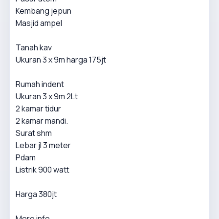
Kembang jepun
Masjid ampel
Tanah kav
Ukuran 3 x 9m harga 175jt
Rumah indent
Ukuran 3 x 9m 2Lt
2 kamar tidur
2 kamar mandi.
Surat shm
Lebar jl 3 meter
Pdam
Listrik 900 watt
Harga 380jt
More info