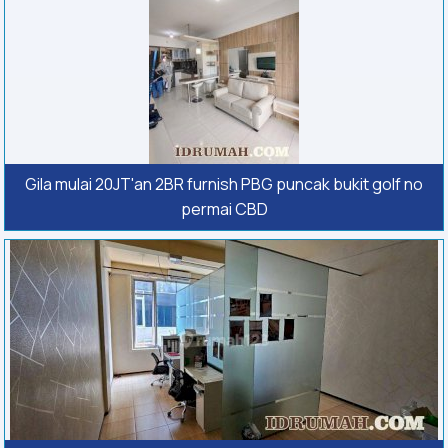
Gila mulai 20JT'an 2BR furnish PBG puncak bukit golf no
permai CBD