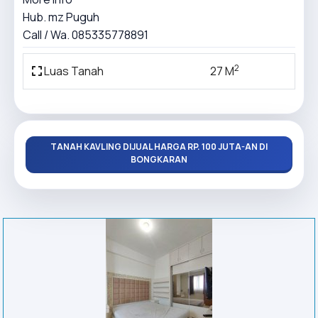
Hub. mz Puguh
Call / Wa. 085335778891
2
Luas Tanah
27 M
TANAH KAVLING DIJUAL HARGA RP. 100 JUTA-AN DI
BONGKARAN