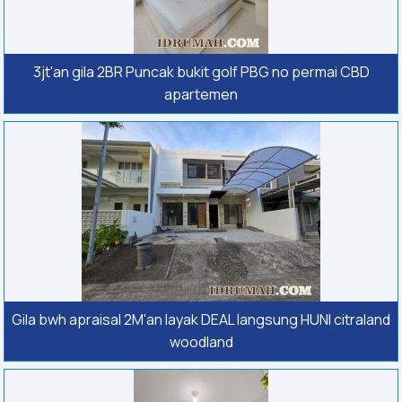
3jt'an gila 2BR Puncak bukit golf PBG no permai CBD
apartemen
Gila bwh apraisal 2M'an layak DEAL langsung HUNI citraland
woodland