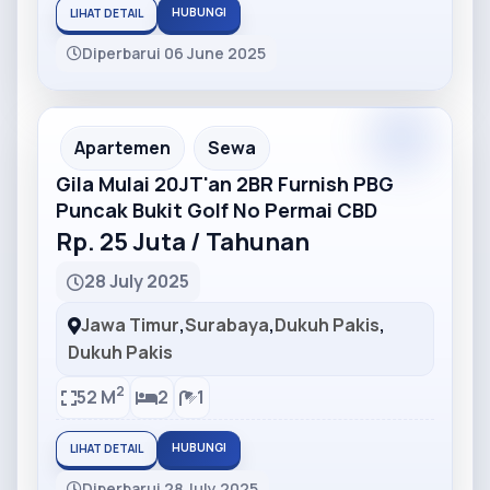
HUBUNGI
LIHAT DETAIL
Diperbarui 06 June 2025
Partner
Partner Ad
Apartemen
Sewa
Gila Mulai 20JT'an 2BR Furnish PBG
Puncak Bukit Golf No Permai CBD
Rp. 25 Juta / Tahunan
28 July 2025
Jawa Timur
,
Surabaya
,
Dukuh Pakis
,
Dukuh Pakis
2
52 M
2
1
HUBUNGI
LIHAT DETAIL
Diperbarui 28 July 2025