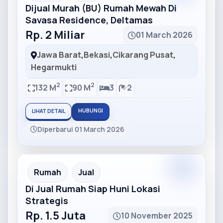
Dijual Murah (BU) Rumah Mewah Di
Savasa Residence, Deltamas
Rp. 2 Miliar
01 March 2026
Jawa Barat
,
Bekasi
,
Cikarang Pusat
,
Hegarmukti
2
2
132 M
90 M
3
2
HUBUNGI
LIHAT DETAIL
Diperbarui 01 March 2026
Partner
Partner Ad
Rumah
Jual
Di Jual Rumah Siap Huni Lokasi
Strategis
Rp. 1.5 Juta
10 November 2025