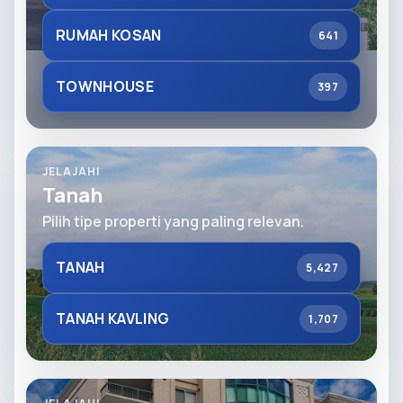
RUMAH KOSAN
641
TOWNHOUSE
397
JELAJAHI
Tanah
Pilih tipe properti yang paling relevan.
TANAH
5,427
TANAH KAVLING
1,707