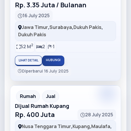
Rp. 3.35 Juta / Bulanan
16 July 2025
Jawa Timur
,
Surabaya
,
Dukuh Pakis
,
Dukuh Pakis
2
52 M
2
1
HUBUNGI
LIHAT DETAIL
Diperbarui 16 July 2025
Partner
Partner Ad
Rumah
Jual
Dijual Rumah Kupang
Rp. 400 Juta
28 July 2025
Nusa Tenggara Timur
,
Kupang
,
Maulafa
,