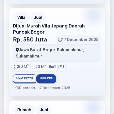
Partner
Partner Ad
Villa
Jual
Dijual Murah Vila Jepang Daerah
Puncak Bogor
Rp. 550 Juta
17 December 2025
Jawa Barat
,
Bogor
,
Sukamakmur
,
Sukamakmur
2
2
60 M
30 M
1
1
HUBUNGI
LIHAT DETAIL
Diperbarui 17 December 2025
Partner
Partner Ad
Rumah
Jual