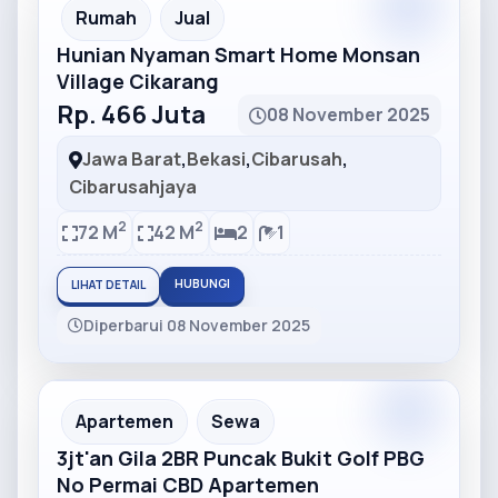
Partner
Partner Ad
Rumah
Jual
Hunian Nyaman Smart Home Monsan
Village Cikarang
Rp. 466 Juta
08 November 2025
Jawa Barat
,
Bekasi
,
Cibarusah
,
Cibarusahjaya
2
2
72 M
42 M
2
1
HUBUNGI
LIHAT DETAIL
Diperbarui 08 November 2025
Partner
Partner Ad
Apartemen
Sewa
3jt'an Gila 2BR Puncak Bukit Golf PBG
No Permai CBD Apartemen