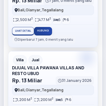
Rp. 13 Miliar
7 jam, 0 menit yang lalu
Bali
,
Gianyar
,
Tegallalang
2
2
2,500 M
477 M
6
6
HUBUNGI
LIHAT DETAIL
Diperbarui 7 jam, 0 menit yang lalu
Partner
Partner Ad
Villa
Jual
DIJUAL VILLA PAWANA VILLAS AND
RESTO UBUD
Rp. 13 Miliar
31 January 2026
Bali
,
Gianyar
,
Tegallalang
2
2
1,200 M
1,200 M
6
6