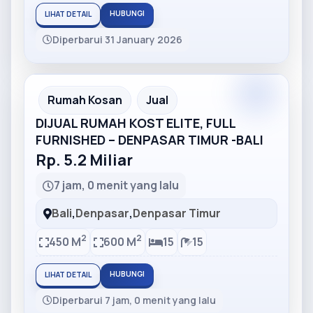
HUBUNGI
LIHAT DETAIL
Diperbarui 31 January 2026
Partner
Partner Ad
Rumah Kosan
Jual
DIJUAL RUMAH KOST ELITE, FULL
FURNISHED – DENPASAR TIMUR -BALI
Rp. 5.2 Miliar
7 jam, 0 menit yang lalu
Bali
,
Denpasar
,
Denpasar Timur
2
2
450 M
600 M
15
15
HUBUNGI
LIHAT DETAIL
Diperbarui 7 jam, 0 menit yang lalu