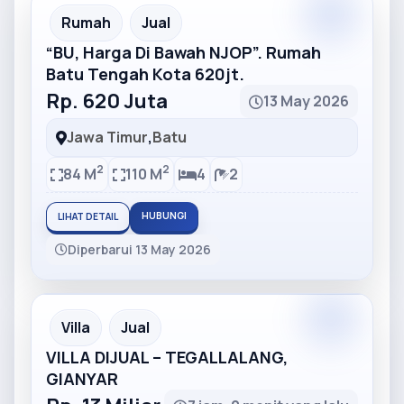
Partner
Partner Ad
Rumah
Jual
“BU, Harga Di Bawah NJOP”. Rumah
Batu Tengah Kota 620jt.
Rp. 620 Juta
13 May 2026
Jawa Timur
,
Batu
2
2
84 M
110 M
4
2
HUBUNGI
LIHAT DETAIL
Diperbarui 13 May 2026
Partner
Partner Ad
Villa
Jual
VILLA DIJUAL – TEGALLALANG,
GIANYAR