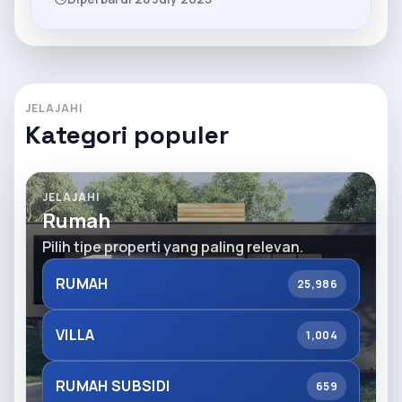
JELAJAHI
Kategori populer
JELAJAHI
Rumah
Pilih tipe properti yang paling relevan.
RUMAH
25,986
VILLA
1,004
RUMAH SUBSIDI
659