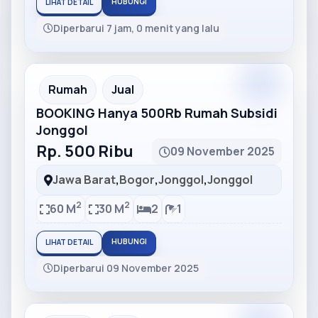
HUBUNGI
LIHAT DETAIL
Diperbarui 7 jam, 0 menit yang lalu
Partner
Partner Ad
Rumah
Jual
BOOKING Hanya 500Rb Rumah Subsidi
Jonggol
Rp. 500 Ribu
09 November 2025
Jawa Barat
,
Bogor
,
Jonggol
,
Jonggol
2
2
60 M
30 M
2
1
HUBUNGI
LIHAT DETAIL
Diperbarui 09 November 2025