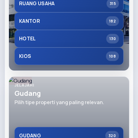
RUANG USAHA
315
KANTOR
182
HOTEL
130
KIOS
108
JELAJAHI
Gudang
Pilih tipe properti yang paling relevan.
GUDANG
320