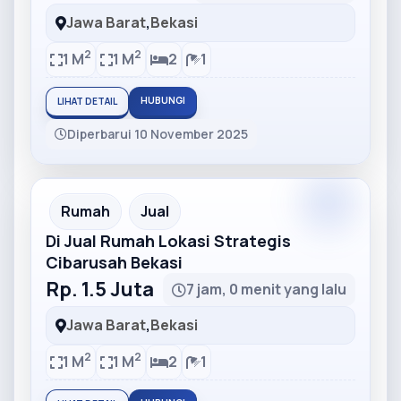
Jawa Barat
,
Bekasi
2
2
1 M
1 M
2
1
HUBUNGI
LIHAT DETAIL
Diperbarui 10 November 2025
Partner
Partner Ad
Rumah
Jual
Di Jual Rumah Lokasi Strategis
Cibarusah Bekasi
Rp. 1.5 Juta
7 jam, 0 menit yang lalu
Jawa Barat
,
Bekasi
2
2
1 M
1 M
2
1