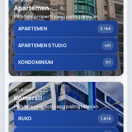
JELAJAHI
Apartemen
Pilih tipe properti yang paling relevan.
APARTEMEN
3,766
APARTEMEN STUDIO
431
KONDOMINIUM
117
JELAJAHI
Komersil
Pilih tipe properti yang paling relevan.
RUKO
1,676