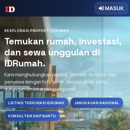
MASUK
EKSPLORASI PROPERTI IDRUMAH
Temukan rumah, investasi,
dan sewa unggulan di
IDRumah.
Kami menghubungkan penjual, pembeli, investor, dan
penyewa dengan foto jernih, data lengkap, serta
dukungan tim lokal yang responsif.
LISTING TERKURASI IDRUMAH
JANGKAUAN NASIONAL
KONSULTAN SIAP BANTU