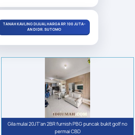
TANAH KAVLING DIJUAL HARGA RP. 100 JUTA-
AN DI DR. SUTOMO
Gila mulai 20JT'an 2BR furnish PBG puncak bukit golf no
permai CBD