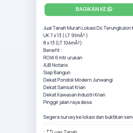
BAGIKAN KE
Jual Tanah Murah Lokasi Ds Terungkulon 
UK 7 x 13 ( LT 91mÂ² )
8 x 13 (LT 104mÂ²)
Benefit :
ROW 6 mtr urukan
AJB Notaris
Siap Bangun
Dekat Pondok Modern Junwangi
Dekat Samsat Krian
Dekat Kawasan Industri Krian
Pinggir jalan raya desa
Segera survey ke lokasi dan buktikan sen
Luas Tanah