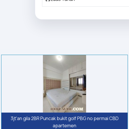
3jt'an gila 2BR Puncak bukit golf PBG no permai CBD
apartemen