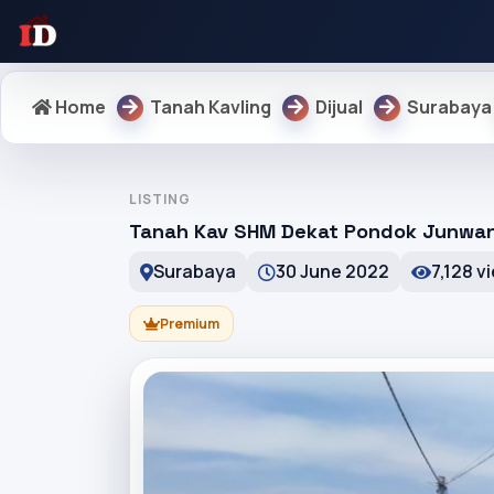
Home
Tanah Kavling
Dijual
Surabaya
LISTING
Tanah Kav SHM Dekat Pondok Junwan
Surabaya
30 June 2022
7,128 v
Premium