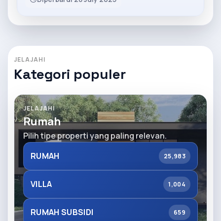
JELAJAHI
Kategori populer
JELAJAHI
Rumah
Pilih tipe properti yang paling relevan.
RUMAH
25,983
VILLA
1,004
RUMAH SUBSIDI
659