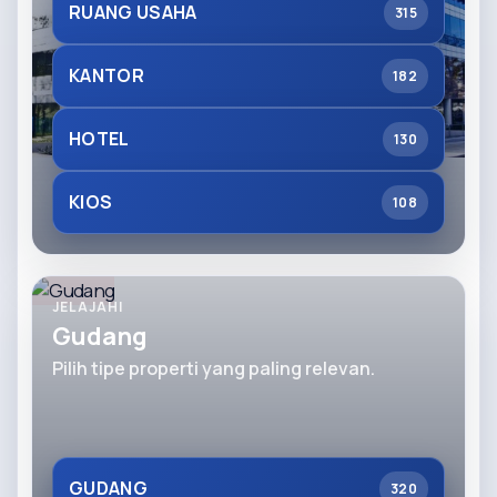
RUANG USAHA
315
KANTOR
182
HOTEL
130
KIOS
108
JELAJAHI
Gudang
Pilih tipe properti yang paling relevan.
GUDANG
320