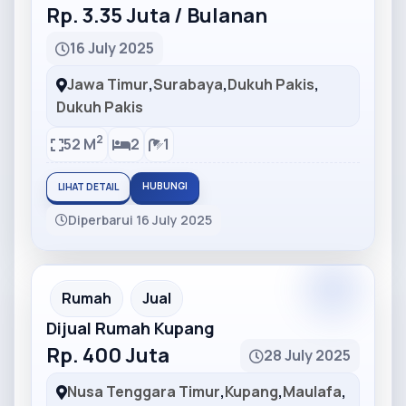
Rp. 3.35 Juta / Bulanan
16 July 2025
Jawa Timur
,
Surabaya
,
Dukuh Pakis
,
Dukuh Pakis
2
52 M
2
1
HUBUNGI
LIHAT DETAIL
Diperbarui 16 July 2025
Partner
Partner Ad
Rumah
Jual
Dijual Rumah Kupang
Rp. 400 Juta
28 July 2025
Nusa Tenggara Timur
,
Kupang
,
Maulafa
,