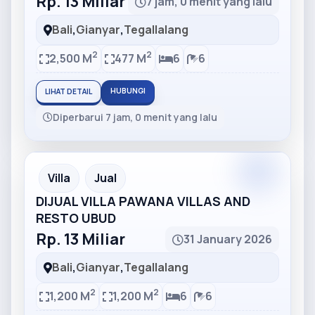
Rp. 13 Miliar
7 jam, 0 menit yang lalu
Bali
,
Gianyar
,
Tegallalang
2
2
2,500 M
477 M
6
6
HUBUNGI
LIHAT DETAIL
Diperbarui 7 jam, 0 menit yang lalu
Partner
Partner Ad
Villa
Jual
DIJUAL VILLA PAWANA VILLAS AND
RESTO UBUD
Rp. 13 Miliar
31 January 2026
Bali
,
Gianyar
,
Tegallalang
2
2
1,200 M
1,200 M
6
6