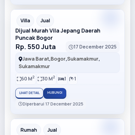
Partner
Partner Ad
Villa
Jual
Dijual Murah Vila Jepang Daerah
Puncak Bogor
Rp. 550 Juta
17 December 2025
Jawa Barat
,
Bogor
,
Sukamakmur
,
Sukamakmur
2
2
60 M
30 M
1
1
HUBUNGI
LIHAT DETAIL
Diperbarui 17 December 2025
Partner
Partner Ad
Rumah
Jual