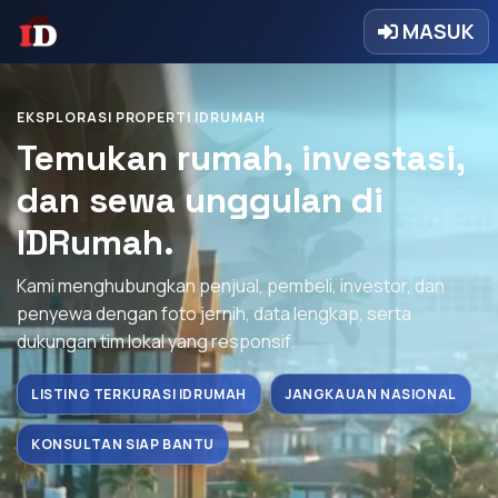
MASUK
EKSPLORASI PROPERTI IDRUMAH
Temukan rumah, investasi,
dan sewa unggulan di
IDRumah.
Kami menghubungkan penjual, pembeli, investor, dan
penyewa dengan foto jernih, data lengkap, serta
dukungan tim lokal yang responsif.
LISTING TERKURASI IDRUMAH
JANGKAUAN NASIONAL
KONSULTAN SIAP BANTU