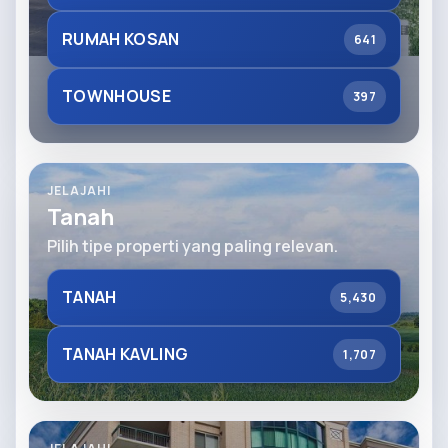
RUMAH KOSAN
641
TOWNHOUSE
397
JELAJAHI
Tanah
Pilih tipe properti yang paling relevan.
TANAH
5,430
TANAH KAVLING
1,707