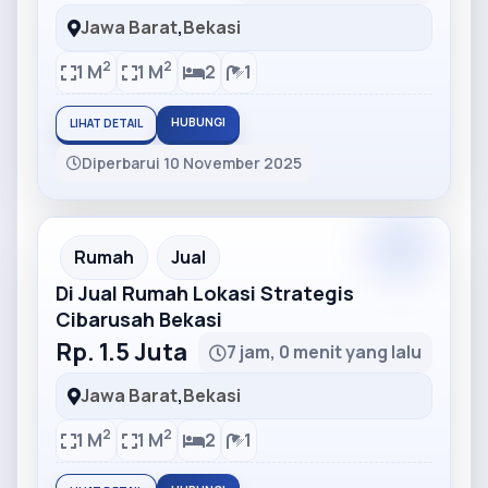
Jawa Barat
,
Bekasi
2
2
1 M
1 M
2
1
HUBUNGI
LIHAT DETAIL
Diperbarui 10 November 2025
Partner
Partner Ad
Rumah
Jual
Di Jual Rumah Lokasi Strategis
Cibarusah Bekasi
Rp. 1.5 Juta
7 jam, 0 menit yang lalu
Jawa Barat
,
Bekasi
2
2
1 M
1 M
2
1