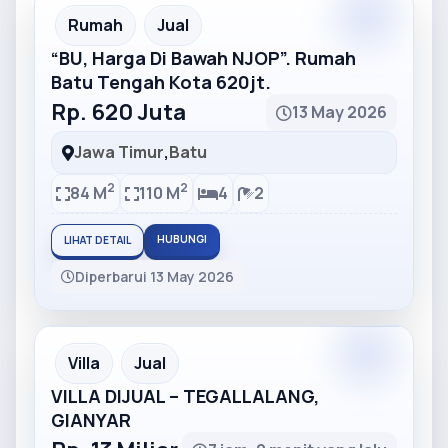
Partner
Partner Ad
Rumah
Jual
“BU, Harga Di Bawah NJOP”. Rumah
Batu Tengah Kota 620jt.
Rp. 620 Juta
13 May 2026
Jawa Timur
,
Batu
2
2
84 M
110 M
4
2
HUBUNGI
LIHAT DETAIL
Diperbarui 13 May 2026
Partner
Partner Ad
Villa
Jual
VILLA DIJUAL – TEGALLALANG,
GIANYAR