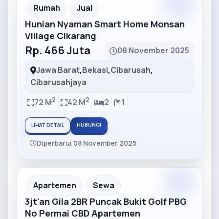
Partner
Partner Ad
Rumah
Jual
Hunian Nyaman Smart Home Monsan
Village Cikarang
Rp. 466 Juta
08 November 2025
Jawa Barat
,
Bekasi
,
Cibarusah
,
Cibarusahjaya
2
2
72 M
42 M
2
1
HUBUNGI
LIHAT DETAIL
Diperbarui 08 November 2025
Partner
Partner Ad
Apartemen
Sewa
3jt'an Gila 2BR Puncak Bukit Golf PBG
No Permai CBD Apartemen