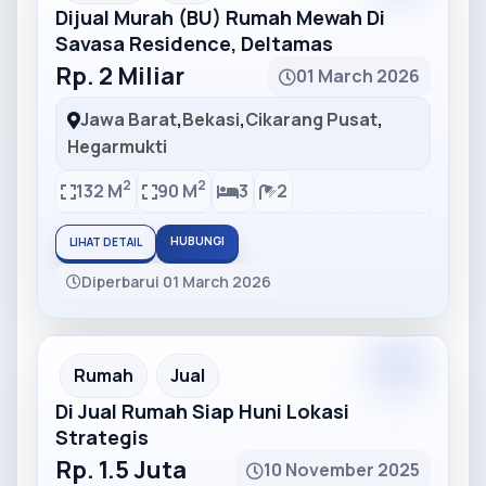
Dijual Murah (BU) Rumah Mewah Di
Savasa Residence, Deltamas
Rp. 2 Miliar
01 March 2026
Jawa Barat
,
Bekasi
,
Cikarang Pusat
,
Hegarmukti
2
2
132 M
90 M
3
2
HUBUNGI
LIHAT DETAIL
Diperbarui 01 March 2026
Partner
Partner Ad
Rumah
Jual
Di Jual Rumah Siap Huni Lokasi
Strategis
Rp. 1.5 Juta
10 November 2025