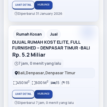
HUBUNGI
LIHAT DETAIL
Diperbarui 31 January 2026
Partner
Partner Ad
Rumah Kosan
Jual
DIJUAL RUMAH KOST ELITE, FULL
FURNISHED – DENPASAR TIMUR -BALI
Rp. 5.2 Miliar
7 jam, 0 menit yang lalu
Bali
,
Denpasar
,
Denpasar Timur
2
2
450 M
600 M
15
15
HUBUNGI
LIHAT DETAIL
Diperbarui 7 jam, 0 menit yang lalu