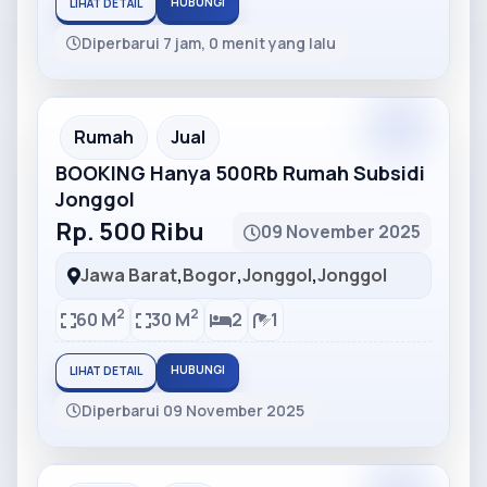
HUBUNGI
LIHAT DETAIL
Diperbarui 7 jam, 0 menit yang lalu
Partner
Partner Ad
Rumah
Jual
BOOKING Hanya 500Rb Rumah Subsidi
Jonggol
Rp. 500 Ribu
09 November 2025
Jawa Barat
,
Bogor
,
Jonggol
,
Jonggol
2
2
60 M
30 M
2
1
HUBUNGI
LIHAT DETAIL
Diperbarui 09 November 2025