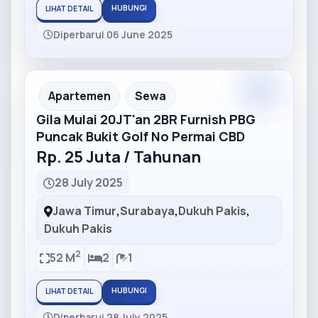
HUBUNGI
LIHAT DETAIL
Diperbarui 06 June 2025
Partner
Partner Ad
Apartemen
Sewa
Gila Mulai 20JT'an 2BR Furnish PBG
Puncak Bukit Golf No Permai CBD
Rp. 25 Juta / Tahunan
28 July 2025
Jawa Timur
,
Surabaya
,
Dukuh Pakis
,
Dukuh Pakis
2
52 M
2
1
HUBUNGI
LIHAT DETAIL
Diperbarui 28 July 2025