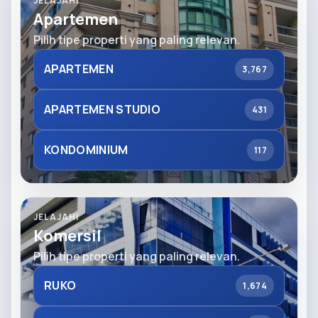
JELAJAHI
Apartemen
Pilih tipe properti yang paling relevan.
APARTEMEN
3,767
APARTEMEN STUDIO
431
KONDOMINIUM
117
JELAJAHI
Komersil
Pilih tipe properti yang paling relevan.
RUKO
1,674