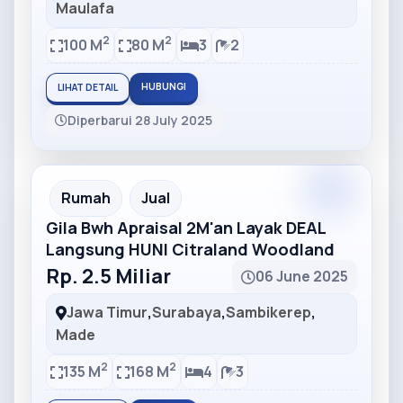
Maulafa
2
2
100 M
80 M
3
2
HUBUNGI
LIHAT DETAIL
Diperbarui 28 July 2025
Partner
Partner Ad
Rumah
Jual
Gila Bwh Apraisal 2M'an Layak DEAL
Langsung HUNI Citraland Woodland
Rp. 2.5 Miliar
06 June 2025
Jawa Timur
,
Surabaya
,
Sambikerep
,
Made
2
2
135 M
168 M
4
3