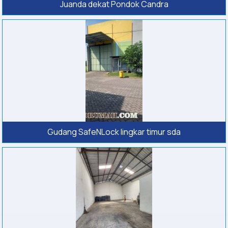
Juanda dekat Pondok Candra
Gudang SafeNLock lingkar timur sda