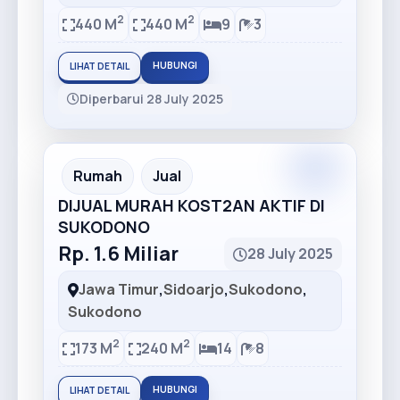
2
2
440 M
440 M
9
3
HUBUNGI
LIHAT DETAIL
Diperbarui 28 July 2025
Premium
Recommended
Rumah
Jual
DIJUAL MURAH KOST2AN AKTIF DI
SUKODONO
Rp. 1.6 Miliar
28 July 2025
Jawa Timur
,
Sidoarjo
,
Sukodono
,
Sukodono
2
2
173 M
240 M
14
8
HUBUNGI
LIHAT DETAIL