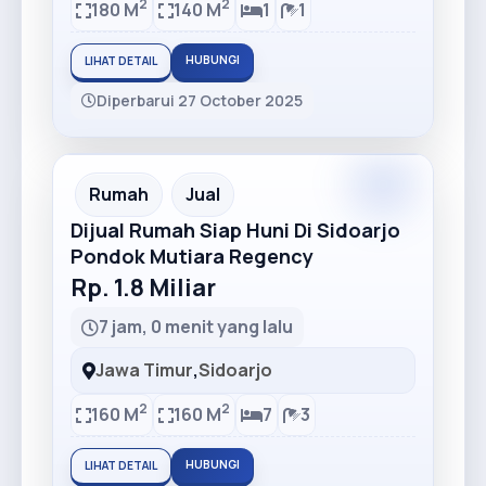
2
2
180 M
140 M
1
1
HUBUNGI
LIHAT DETAIL
Diperbarui 27 October 2025
Premium
Recommended
Rumah
Jual
Dijual Rumah Siap Huni Di Sidoarjo
Pondok Mutiara Regency
Rp. 1.8 Miliar
7 jam, 0 menit yang lalu
Jawa Timur
,
Sidoarjo
2
2
160 M
160 M
7
3
HUBUNGI
LIHAT DETAIL