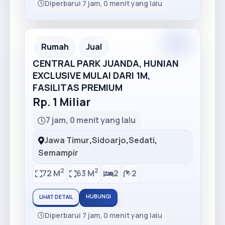
Diperbarui 7 jam, 0 menit yang lalu
Premium
Recommended
Rumah
Jual
CENTRAL PARK JUANDA, HUNIAN
EXCLUSIVE MULAI DARI 1M,
FASILITAS PREMIUM
Rp. 1 Miliar
7 jam, 0 menit yang lalu
Jawa Timur
,
Sidoarjo
,
Sedati
,
Semampir
2
2
72 M
63 M
2
2
HUBUNGI
LIHAT DETAIL
Diperbarui 7 jam, 0 menit yang lalu