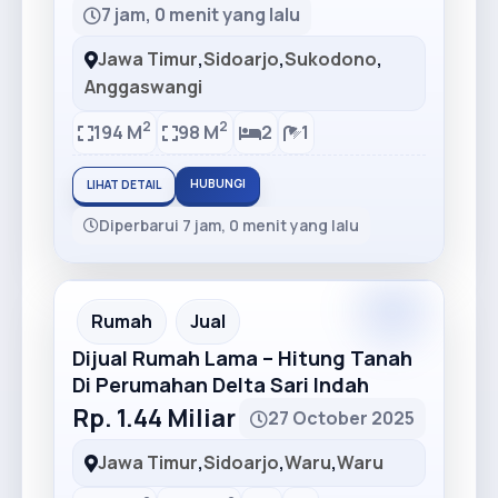
7 jam, 0 menit yang lalu
Jawa Timur
,
Sidoarjo
,
Sukodono
,
Anggaswangi
2
2
194 M
98 M
2
1
HUBUNGI
LIHAT DETAIL
Diperbarui 7 jam, 0 menit yang lalu
Premium
Recommended
Rumah
Jual
Dijual Rumah Lama – Hitung Tanah
Di Perumahan Delta Sari Indah
Rp. 1.44 Miliar
27 October 2025
Jawa Timur
,
Sidoarjo
,
Waru
,
Waru