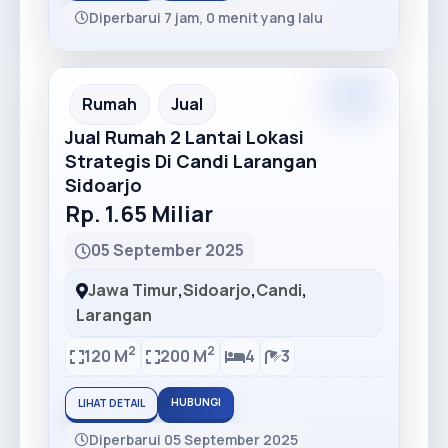
Diperbarui 7 jam, 0 menit yang lalu
Premium
Recommended
Rumah
Jual
Jual Rumah 2 Lantai Lokasi
Strategis Di Candi Larangan
Sidoarjo
Rp. 1.65 Miliar
05 September 2025
Jawa Timur
,
Sidoarjo
,
Candi
,
Larangan
2
2
120 M
200 M
4
3
HUBUNGI
LIHAT DETAIL
Diperbarui 05 September 2025