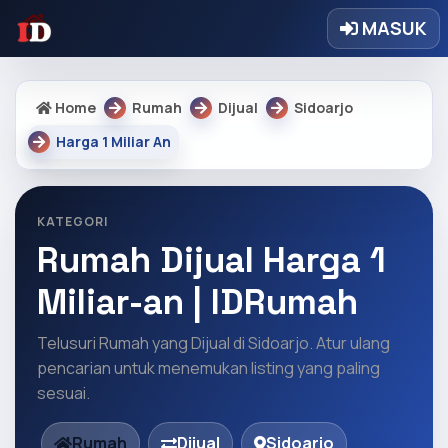
MASUK
Home
Rumah
Dijual
Sidoarjo
Harga 1 Miliar An
KATEGORI
Rumah Dijual Harga 1
Miliar-an | IDRumah
Telusuri Rumah yang Dijual di Sidoarjo. Atur ulang
pencarian untuk menemukan listing yang paling
sesuai.
Rumah
Dijual
Sidoarjo