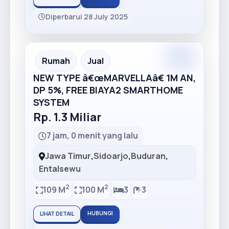
Diperbarui 28 July 2025
Premium
Recommended
Rumah
Jual
NEW TYPE â€œMARVELLAâ€ 1M AN,
DP 5%, FREE BIAYA2 SMARTHOME
SYSTEM
Rp. 1.3 Miliar
7 jam, 0 menit yang lalu
Jawa Timur
,
Sidoarjo
,
Buduran
,
Entalsewu
2
2
109 M
100 M
3
3
HUBUNGI
LIHAT DETAIL