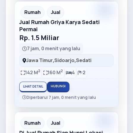
Premium
Recommended
Rumah
Jual
Jual Rumah Griya Karya Sedati
Permai
Rp. 1.5 Miliar
7 jam, 0 menit yang lalu
Jawa Timur
,
Sidoarjo
,
Sedati
2
2
142 M
160 M
4
2
HUBUNGI
LIHAT DETAIL
Diperbarui 7 jam, 0 menit yang lalu
Premium
Recommended
Rumah
Jual
Di Jual Rumah Siap Hunni Lokasi