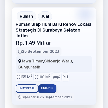
Recommended
Rumah
Jual
Rumah Siap Huni Baru Renov Lokasi
Strategis Di Surabaya Selatan
Jatim
Rp. 1.49 Miliar
26 September 2023
Jawa Timur
,
Sidoarjo
,
Waru
,
Bungurasih
2
2
135 M
100 M
4
1
HUBUNGI
LIHAT DETAIL
Diperbarui 26 September 2023