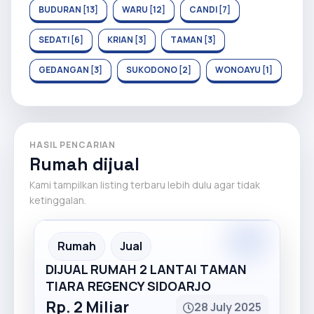
BUDURAN [13]
WARU [12]
CANDI [7]
SEDATI [6]
KRIAN [3]
TAMAN [3]
GEDANGAN [3]
SUKODONO [2]
WONOAYU [1]
HASIL PENCARIAN
Rumah dijual
Kami tampilkan listing terbaru lebih dulu agar tidak
ketinggalan.
Premium
Recommended
Rumah
Jual
DIJUAL RUMAH 2 LANTAI TAMAN
TIARA REGENCY SIDOARJO
Rp. 2 Miliar
28 July 2025