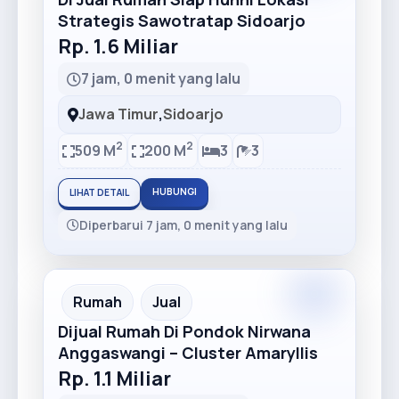
Strategis Sawotratap Sidoarjo
Rp. 1.6 Miliar
7 jam, 0 menit yang lalu
Jawa Timur
,
Sidoarjo
2
2
509 M
200 M
3
3
HUBUNGI
LIHAT DETAIL
Diperbarui 7 jam, 0 menit yang lalu
Premium
Recommended
Rumah
Jual
Dijual Rumah Di Pondok Nirwana
Anggaswangi – Cluster Amaryllis
Rp. 1.1 Miliar