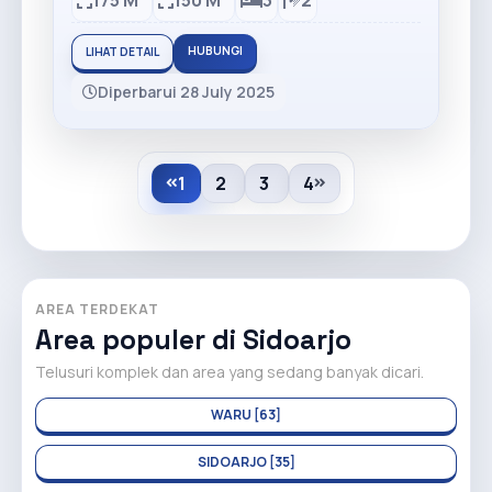
175 M
150 M
3
2
HUBUNGI
LIHAT DETAIL
Diperbarui 28 July 2025
1
2
3
4
AREA TERDEKAT
Area populer di Sidoarjo
Telusuri komplek dan area yang sedang banyak dicari.
WARU [63]
SIDOARJO [35]