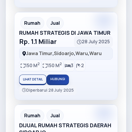
Premium
Recommended
Rumah
Jual
RUMAH STRATEGIS DI JAWA TIMUR
Rp. 1.1 Miliar
28 July 2025
Jawa Timur
,
Sidoarjo
,
Waru
,
Waru
2
2
150 M
150 M
3
2
HUBUNGI
LIHAT DETAIL
Diperbarui 28 July 2025
Premium
Recommended
Rumah
Jual
DIJUAL RUMAH STRATEGIS DAERAH