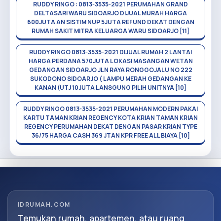
RUDDY RINGO : 0813-3535-2021 PERUMAHAN GRAND
DELTASARI WARU SIDOARJO DIJUAL MURAH HARGA
600JUTA AN SISTIM NUP 5JUTA REFUND DEKAT DENGAN
RUMAH SAKIT MITRA KELUARGA WARU SIDOARJO [11]
RUDDY RINGO 0813-3535-2021 DIJUAL RUMAH 2 LANTAI
HARGA PERDANA 570JUTA LOKASI MASANGAN WETAN
GEDANGAN SIDOARJO JLN RAYA RONGGOJALU NO 222
SUKODONO SIDOARJO ( LAMPU MERAH GEDANGAN KE
KANAN (UTJ 10JUTA LANSGUNG PILIH UNITNYA [10]
RUDDY RINGO 0813-3535-2021 PERUMAHAN MODERN PAKAI
KARTU TAMAN KRIAN REGENCY KOTA KRIAN TAMAN KRIAN
REGENCY PERUMAHAN DEKAT DENGAN PASAR KRIAN TYPE
36/75 HARGA CASH 369 JTAN KPR FREE ALL BIAYA [10]
IDRUMAH.COM
Temukan rumah, apartemen, atau ruang