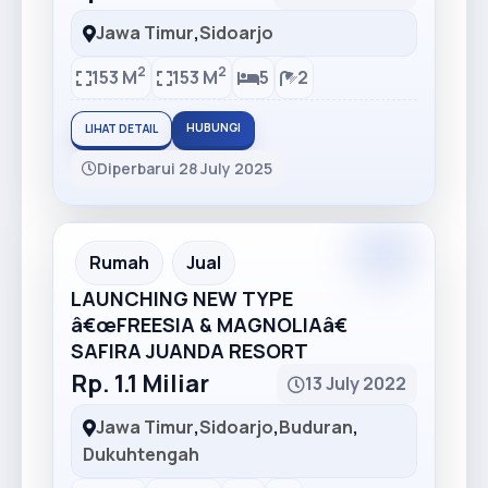
Jawa Timur
,
Sidoarjo
2
2
153 M
153 M
5
2
HUBUNGI
LIHAT DETAIL
Diperbarui 28 July 2025
Premium
Recommended
Rumah
Jual
LAUNCHING NEW TYPE
â€œFREESIA & MAGNOLIAâ€
SAFIRA JUANDA RESORT
Rp. 1.1 Miliar
13 July 2022
Jawa Timur
,
Sidoarjo
,
Buduran
,
Dukuhtengah