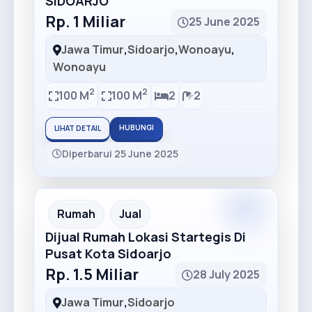
SIDOARJO
Rp. 1 Miliar
25 June 2025
Jawa Timur
,
Sidoarjo
,
Wonoayu
,
Wonoayu
2
2
100 M
100 M
2
2
HUBUNGI
LIHAT DETAIL
Diperbarui 25 June 2025
Premium
Recommended
Rumah
Jual
Dijual Rumah Lokasi Startegis Di
Pusat Kota Sidoarjo
Rp. 1.5 Miliar
28 July 2025
Jawa Timur
,
Sidoarjo