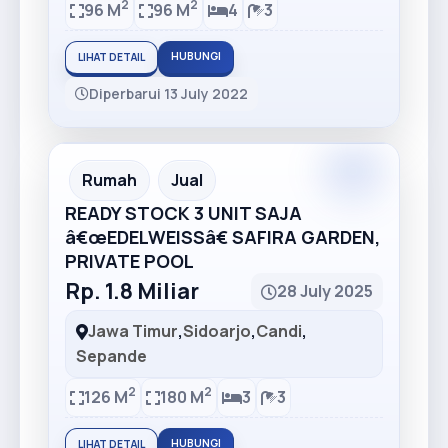
2
2
96 M
96 M
4
3
HUBUNGI
LIHAT DETAIL
Diperbarui 13 July 2022
Premium
Recommended
Rumah
Jual
READY STOCK 3 UNIT SAJA
â€œEDELWEISSâ€ SAFIRA GARDEN,
PRIVATE POOL
Rp. 1.8 Miliar
28 July 2025
Jawa Timur
,
Sidoarjo
,
Candi
,
Sepande
2
2
126 M
180 M
3
3
HUBUNGI
LIHAT DETAIL