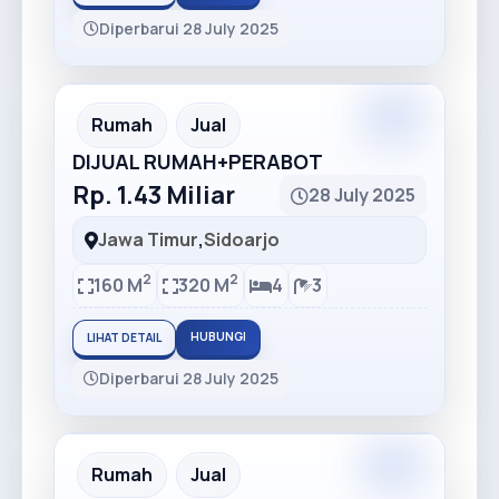
Diperbarui 28 July 2025
Premium
Recommended
Rumah
Jual
DIJUAL RUMAH+PERABOT
Rp. 1.43 Miliar
28 July 2025
Jawa Timur
,
Sidoarjo
2
2
160 M
320 M
4
3
HUBUNGI
LIHAT DETAIL
Diperbarui 28 July 2025
Premium
Recommended
Rumah
Jual