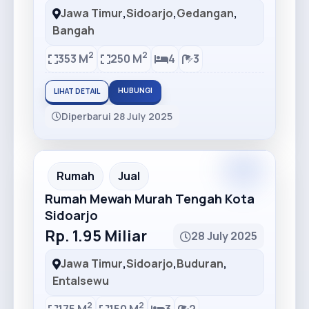
Jawa Timur
,
Sidoarjo
,
Gedangan
,
Bangah
2
2
353 M
250 M
4
3
HUBUNGI
LIHAT DETAIL
Diperbarui 28 July 2025
Premium
Recommended
Rumah
Jual
Rumah Mewah Murah Tengah Kota
Sidoarjo
Rp. 1.95 Miliar
28 July 2025
Jawa Timur
,
Sidoarjo
,
Buduran
,
Entalsewu
2
2