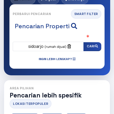
PERBARUI PENCARIAN
SMART FILTER
Pencarian Properti
Apa yang ingin anda cari?
(Wajib Isi
)
sidoarjo
CARI
(rumah dijual)
INGIN LEBIH LENGKAP?
AREA PILIHAN
Pencarian lebih spesifik
LOKASI TERPOPULER