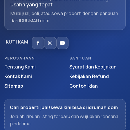
usaha yang tepat.
Mulai jual, beli, atau sewa properti dengan panduan
dari IDRUMAH.com.
IKUTI KAMI
PERUSAHAAN
BANTUAN
Tentang Kami
Syarat dan Kebijakan
Kontak Kami
Kebijakan Refund
Sitemap
Contoh Iklan
Cari properti jual/sewa kini bisa di idrumah.com
Jelajahi ribuan listing terbaru dan wujudkan rencana
pindahmu.