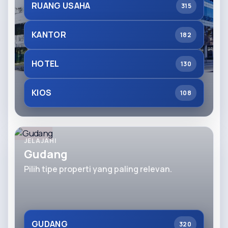
RUANG USAHA
315
KANTOR
182
HOTEL
130
KIOS
108
JELAJAHI
Gudang
Pilih tipe properti yang paling relevan.
GUDANG
320