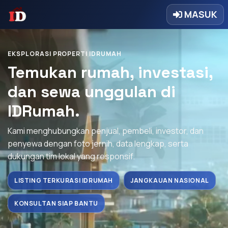
MASUK
EKSPLORASI PROPERTI IDRUMAH
Temukan rumah, investasi,
dan sewa unggulan di
IDRumah.
Kami menghubungkan penjual, pembeli, investor, dan
penyewa dengan foto jernih, data lengkap, serta
dukungan tim lokal yang responsif.
LISTING TERKURASI IDRUMAH
JANGKAUAN NASIONAL
KONSULTAN SIAP BANTU