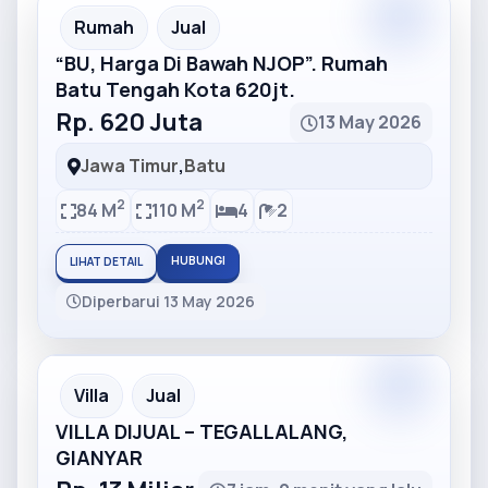
Partner
Partner Ad
Rumah
Jual
“BU, Harga Di Bawah NJOP”. Rumah
Batu Tengah Kota 620jt.
Rp. 620 Juta
13 May 2026
Jawa Timur
,
Batu
2
2
84 M
110 M
4
2
HUBUNGI
LIHAT DETAIL
Diperbarui 13 May 2026
Partner
Partner Ad
Villa
Jual
VILLA DIJUAL – TEGALLALANG,
GIANYAR