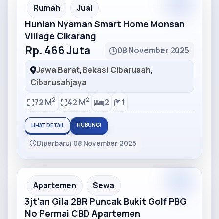
Partner
Partner Ad
Rumah
Jual
Hunian Nyaman Smart Home Monsan
Village Cikarang
Rp. 466 Juta
08 November 2025
Jawa Barat
,
Bekasi
,
Cibarusah
,
Cibarusahjaya
2
2
72 M
42 M
2
1
HUBUNGI
LIHAT DETAIL
Diperbarui 08 November 2025
Partner
Partner Ad
Apartemen
Sewa
3jt'an Gila 2BR Puncak Bukit Golf PBG
No Permai CBD Apartemen