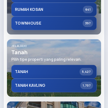
RUMAH KOSAN
641
TOWNHOUSE
397
JELAJAHI
Tanah
Pilih tipe properti yang paling relevan.
TANAH
5,427
TANAH KAVLING
1,707