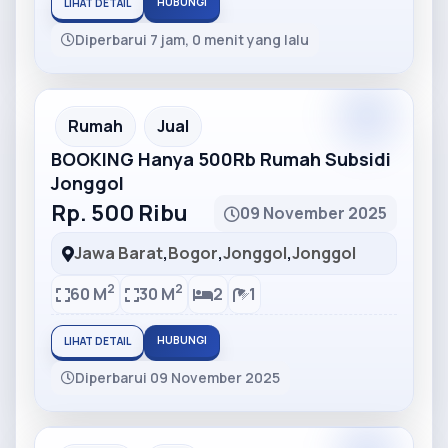
HUBUNGI
LIHAT DETAIL
Diperbarui 7 jam, 0 menit yang lalu
Partner
Partner Ad
Rumah
Jual
BOOKING Hanya 500Rb Rumah Subsidi
Jonggol
Rp. 500 Ribu
09 November 2025
Jawa Barat
,
Bogor
,
Jonggol
,
Jonggol
2
2
60 M
30 M
2
1
HUBUNGI
LIHAT DETAIL
Diperbarui 09 November 2025