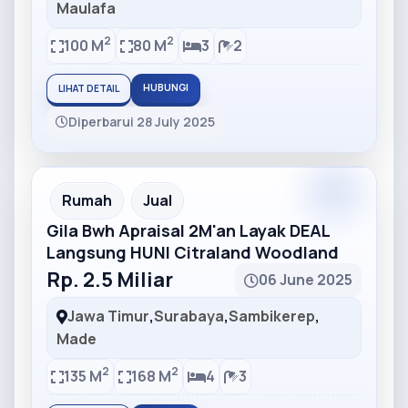
Maulafa
2
2
100 M
80 M
3
2
HUBUNGI
LIHAT DETAIL
Diperbarui 28 July 2025
Partner
Partner Ad
Rumah
Jual
Gila Bwh Apraisal 2M'an Layak DEAL
Langsung HUNI Citraland Woodland
Rp. 2.5 Miliar
06 June 2025
Jawa Timur
,
Surabaya
,
Sambikerep
,
Made
2
2
135 M
168 M
4
3