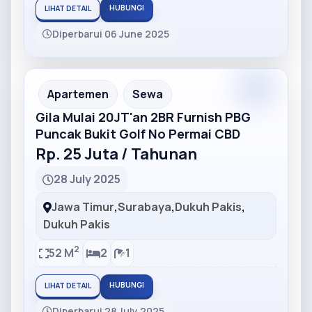
HUBUNGI
LIHAT DETAIL
Diperbarui 06 June 2025
Partner
Partner Ad
Apartemen
Sewa
Gila Mulai 20JT'an 2BR Furnish PBG
Puncak Bukit Golf No Permai CBD
Rp. 25 Juta / Tahunan
28 July 2025
Jawa Timur
,
Surabaya
,
Dukuh Pakis
,
Dukuh Pakis
2
52 M
2
1
HUBUNGI
LIHAT DETAIL
Diperbarui 28 July 2025