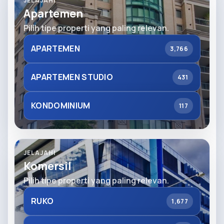
JELAJAHI
Apartemen
Pilih tipe properti yang paling relevan.
APARTEMEN
3,766
APARTEMEN STUDIO
431
KONDOMINIUM
117
JELAJAHI
Komersil
Pilih tipe properti yang paling relevan.
RUKO
1,677