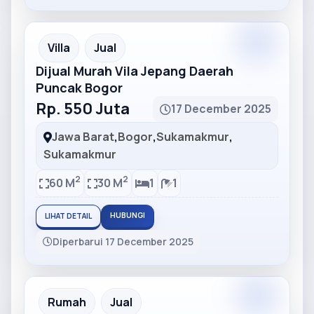
Partner
Partner Ad
Villa
Jual
Dijual Murah Vila Jepang Daerah
Puncak Bogor
Rp. 550 Juta
17 December 2025
Jawa Barat
,
Bogor
,
Sukamakmur
,
Sukamakmur
2
2
60 M
30 M
1
1
HUBUNGI
LIHAT DETAIL
Diperbarui 17 December 2025
Partner
Partner Ad
Rumah
Jual