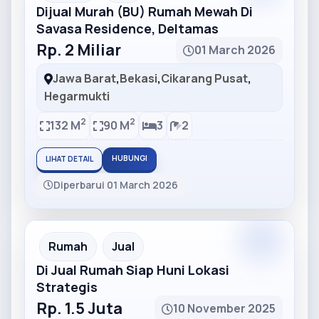
Dijual Murah (BU) Rumah Mewah Di
Savasa Residence, Deltamas
Rp. 2 Miliar
01 March 2026
Jawa Barat
,
Bekasi
,
Cikarang Pusat
,
Hegarmukti
2
2
132 M
90 M
3
2
HUBUNGI
LIHAT DETAIL
Diperbarui 01 March 2026
Partner
Partner Ad
Rumah
Jual
Di Jual Rumah Siap Huni Lokasi
Strategis
Rp. 1.5 Juta
10 November 2025