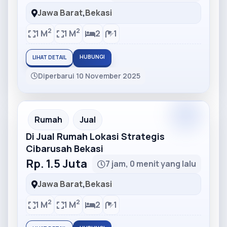
Jawa Barat
,
Bekasi
2
2
1 M
1 M
2
1
HUBUNGI
LIHAT DETAIL
Diperbarui 10 November 2025
Partner
Partner Ad
Rumah
Jual
Di Jual Rumah Lokasi Strategis
Cibarusah Bekasi
Rp. 1.5 Juta
7 jam, 0 menit yang lalu
Jawa Barat
,
Bekasi
2
2
1 M
1 M
2
1