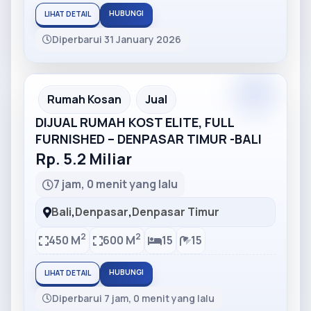
HUBUNGI
LIHAT DETAIL
Diperbarui 31 January 2026
Partner
Partner Ad
Rumah Kosan
Jual
DIJUAL RUMAH KOST ELITE, FULL
FURNISHED – DENPASAR TIMUR -BALI
Rp. 5.2 Miliar
7 jam, 0 menit yang lalu
Bali
,
Denpasar
,
Denpasar Timur
2
2
450 M
600 M
15
15
HUBUNGI
LIHAT DETAIL
Diperbarui 7 jam, 0 menit yang lalu