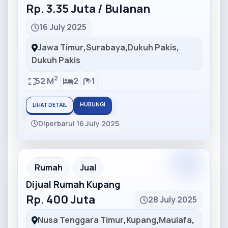
Rp. 3.35 Juta / Bulanan
16 July 2025
Jawa Timur
,
Surabaya
,
Dukuh Pakis
,
Dukuh Pakis
2
52 M
2
1
HUBUNGI
LIHAT DETAIL
Diperbarui 16 July 2025
Partner
Partner Ad
Rumah
Jual
Dijual Rumah Kupang
Rp. 400 Juta
28 July 2025
Nusa Tenggara Timur
,
Kupang
,
Maulafa
,