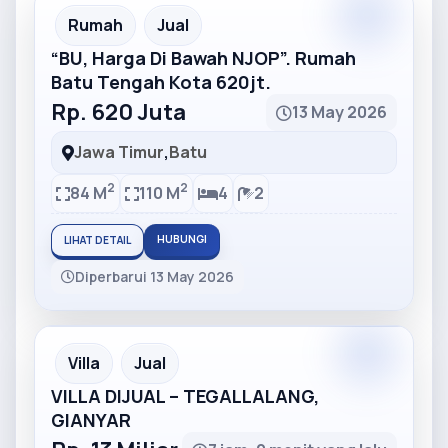
Partner
Partner Ad
Rumah
Jual
“BU, Harga Di Bawah NJOP”. Rumah
Batu Tengah Kota 620jt.
Rp. 620 Juta
13 May 2026
Jawa Timur
,
Batu
2
2
84 M
110 M
4
2
HUBUNGI
LIHAT DETAIL
Diperbarui 13 May 2026
Partner
Partner Ad
Villa
Jual
VILLA DIJUAL – TEGALLALANG,
GIANYAR