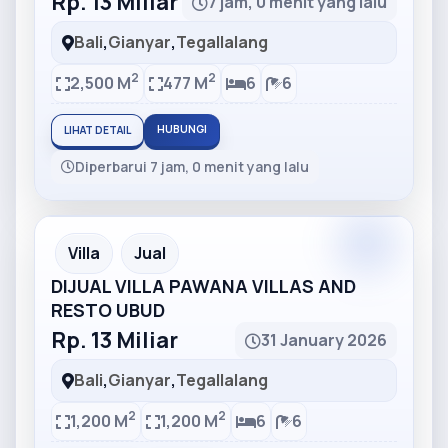
Rp. 13 Miliar
7 jam, 0 menit yang lalu
Bali
,
Gianyar
,
Tegallalang
2
2
2,500 M
477 M
6
6
HUBUNGI
LIHAT DETAIL
Diperbarui 7 jam, 0 menit yang lalu
Partner
Partner Ad
Villa
Jual
DIJUAL VILLA PAWANA VILLAS AND
RESTO UBUD
Rp. 13 Miliar
31 January 2026
Bali
,
Gianyar
,
Tegallalang
2
2
1,200 M
1,200 M
6
6