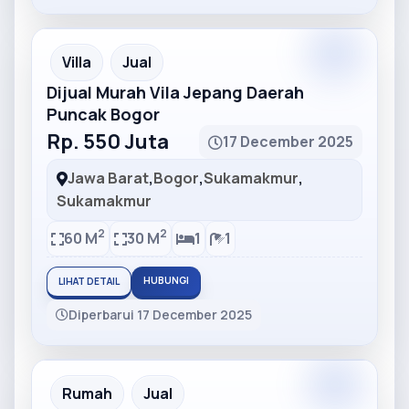
Partner
Partner Ad
Villa
Jual
Dijual Murah Vila Jepang Daerah
Puncak Bogor
Rp. 550 Juta
17 December 2025
Jawa Barat
,
Bogor
,
Sukamakmur
,
Sukamakmur
2
2
60 M
30 M
1
1
HUBUNGI
LIHAT DETAIL
Diperbarui 17 December 2025
Partner
Partner Ad
Rumah
Jual