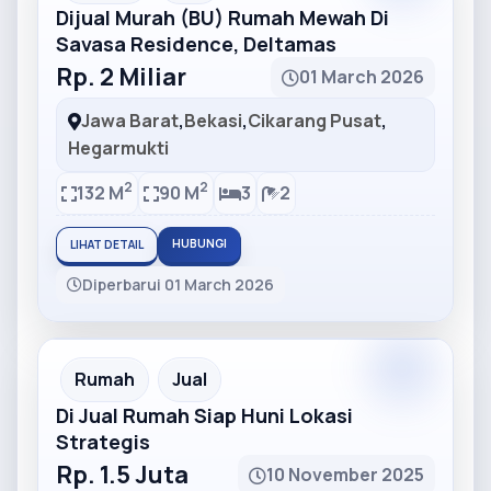
Dijual Murah (BU) Rumah Mewah Di
Savasa Residence, Deltamas
Rp. 2 Miliar
01 March 2026
Jawa Barat
,
Bekasi
,
Cikarang Pusat
,
Hegarmukti
2
2
132 M
90 M
3
2
HUBUNGI
LIHAT DETAIL
Diperbarui 01 March 2026
Partner
Partner Ad
Rumah
Jual
Di Jual Rumah Siap Huni Lokasi
Strategis
Rp. 1.5 Juta
10 November 2025