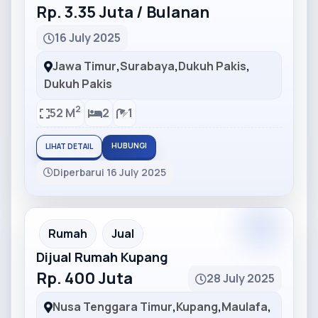
Rp. 3.35 Juta / Bulanan
16 July 2025
Jawa Timur
,
Surabaya
,
Dukuh Pakis
,
Dukuh Pakis
2
52 M
2
1
HUBUNGI
LIHAT DETAIL
Diperbarui 16 July 2025
Partner
Partner Ad
Rumah
Jual
Dijual Rumah Kupang
Rp. 400 Juta
28 July 2025
Nusa Tenggara Timur
,
Kupang
,
Maulafa
,