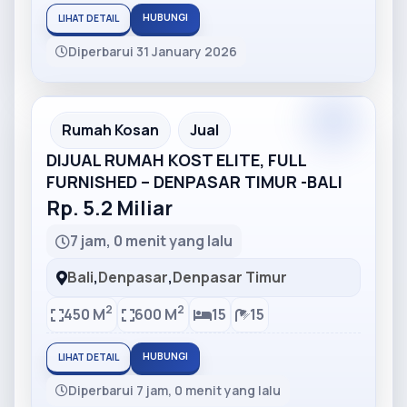
HUBUNGI
LIHAT DETAIL
Diperbarui 31 January 2026
Partner
Partner Ad
Rumah Kosan
Jual
DIJUAL RUMAH KOST ELITE, FULL
FURNISHED – DENPASAR TIMUR -BALI
Rp. 5.2 Miliar
7 jam, 0 menit yang lalu
Bali
,
Denpasar
,
Denpasar Timur
2
2
450 M
600 M
15
15
HUBUNGI
LIHAT DETAIL
Diperbarui 7 jam, 0 menit yang lalu