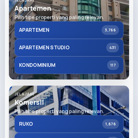
JELAJAHI
Apartemen
Pilih tipe properti yang paling relevan.
APARTEMEN
3,766
APARTEMEN STUDIO
431
KONDOMINIUM
117
JELAJAHI
Komersil
Pilih tipe properti yang paling relevan.
RUKO
1,676