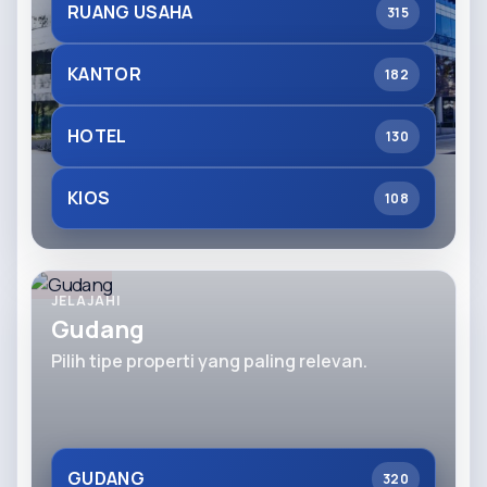
RUANG USAHA
315
KANTOR
182
HOTEL
130
KIOS
108
JELAJAHI
Gudang
Pilih tipe properti yang paling relevan.
GUDANG
320