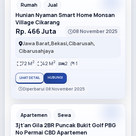
Partner
Partner Ad
Rumah
Jual
Hunian Nyaman Smart Home Monsan
Village Cikarang
Rp. 466 Juta
08 November 2025
Jawa Barat
,
Bekasi
,
Cibarusah
,
Cibarusahjaya
2
2
72 M
42 M
2
1
HUBUNGI
LIHAT DETAIL
Diperbarui 08 November 2025
Partner
Partner Ad
Apartemen
Sewa
3jt'an Gila 2BR Puncak Bukit Golf PBG
No Permai CBD Apartemen