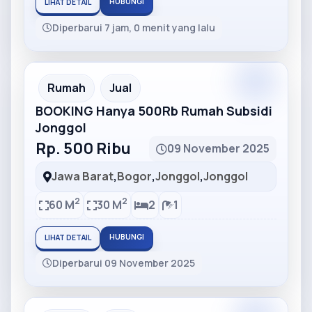
HUBUNGI
LIHAT DETAIL
Diperbarui 7 jam, 0 menit yang lalu
Partner
Partner Ad
Rumah
Jual
BOOKING Hanya 500Rb Rumah Subsidi
Jonggol
Rp. 500 Ribu
09 November 2025
Jawa Barat
,
Bogor
,
Jonggol
,
Jonggol
2
2
60 M
30 M
2
1
HUBUNGI
LIHAT DETAIL
Diperbarui 09 November 2025