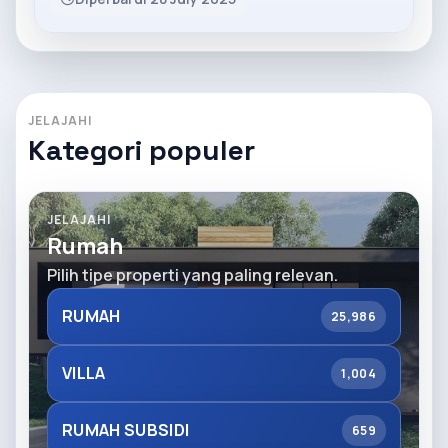
JELAJAHI
Kategori populer
JELAJAHI
Rumah
Pilih tipe properti yang paling relevan.
RUMAH
25,986
VILLA
1,004
RUMAH SUBSIDI
659