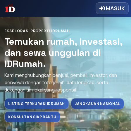
MASUK
EKSPLORASI PROPERTI IDRUMAH
Temukan rumah, investasi,
dan sewa unggulan di
IDRumah.
Kami menghubungkan penjual, pembeli, investor, dan
penyewa dengan foto jernih, data lengkap, serta
dukungan tim lokal yang responsif.
LISTING TERKURASI IDRUMAH
JANGKAUAN NASIONAL
KONSULTAN SIAP BANTU