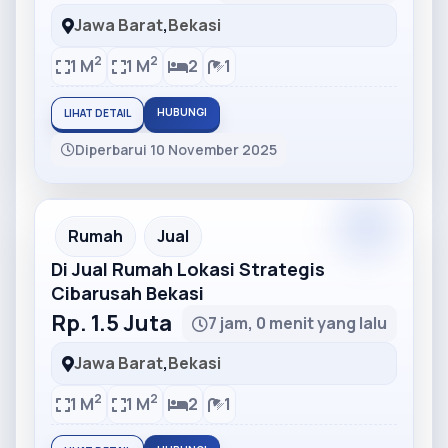
Jawa Barat
,
Bekasi
2
2
1 M
1 M
2
1
HUBUNGI
LIHAT DETAIL
Diperbarui 10 November 2025
Partner
Partner Ad
Rumah
Jual
Di Jual Rumah Lokasi Strategis
Cibarusah Bekasi
Rp. 1.5 Juta
7 jam, 0 menit yang lalu
Jawa Barat
,
Bekasi
2
2
1 M
1 M
2
1