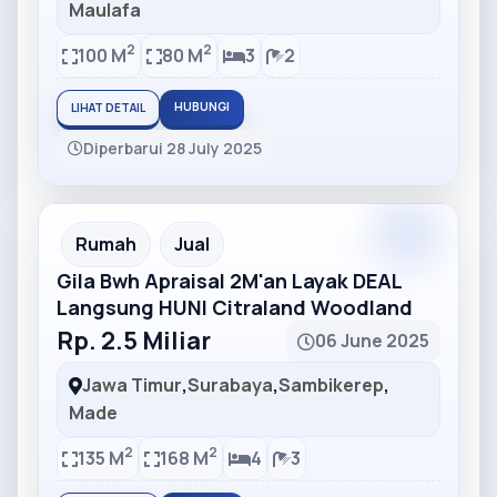
Maulafa
2
2
100 M
80 M
3
2
HUBUNGI
LIHAT DETAIL
Diperbarui 28 July 2025
Partner
Partner Ad
Rumah
Jual
Gila Bwh Apraisal 2M'an Layak DEAL
Langsung HUNI Citraland Woodland
Rp. 2.5 Miliar
06 June 2025
Jawa Timur
,
Surabaya
,
Sambikerep
,
Made
2
2
135 M
168 M
4
3