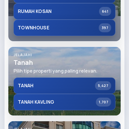
RUMAH KOSAN
641
TOWNHOUSE
397
JELAJAHI
Tanah
Pilih tipe properti yang paling relevan.
TANAH
5,427
TANAH KAVLING
1,707