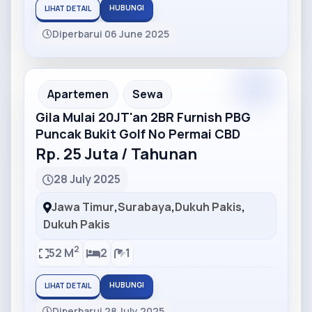
HUBUNGI
LIHAT DETAIL
Diperbarui 06 June 2025
Partner
Partner Ad
Apartemen
Sewa
Gila Mulai 20JT'an 2BR Furnish PBG
Puncak Bukit Golf No Permai CBD
Rp. 25 Juta / Tahunan
28 July 2025
Jawa Timur
,
Surabaya
,
Dukuh Pakis
,
Dukuh Pakis
2
52 M
2
1
HUBUNGI
LIHAT DETAIL
Diperbarui 28 July 2025