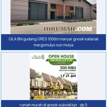
GiLA 8M gudang GRES 1000m manyar gresik kalianak
margomulyo suri mulya
rumah murah di gresik subsidi kpr . dp 0