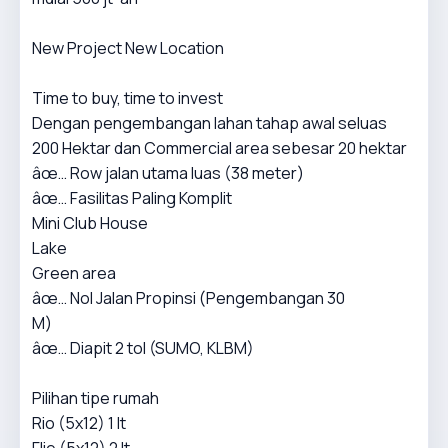
New Project New Location
Time to buy, time to invest
Dengan pengembangan lahan tahap awal seluas
200 Hektar dan Commercial area sebesar 20 hektar
âœ… Row jalan utama luas (38 meter)
âœ… Fasilitas Paling Komplit
Mini Club House
Lake
Green area
âœ… Nol Jalan Propinsi (Pengembangan 30
M)
âœ… Diapit 2 tol (SUMO, KLBM)
Pilihan tipe rumah
Rio (5x12) 1 lt
Flie (5x12) 2 lt