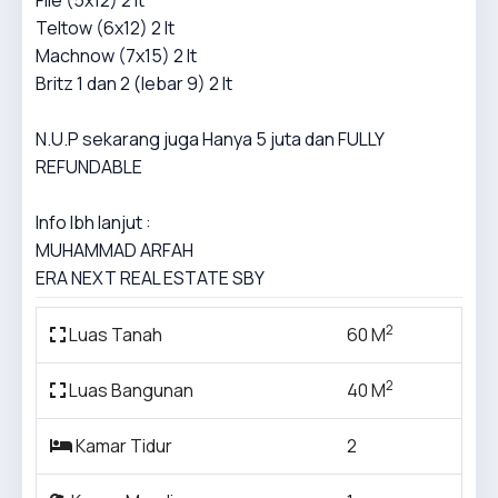
Teltow (6x12) 2 lt
Machnow (7x15) 2 lt
Britz 1 dan 2 (lebar 9) 2 lt
N.U.P sekarang juga Hanya 5 juta dan FULLY
REFUNDABLE
Info lbh lanjut :
MUHAMMAD ARFAH
ERA NEXT REAL ESTATE SBY
2
Luas Tanah
60 M
2
Luas Bangunan
40 M
Kamar Tidur
2