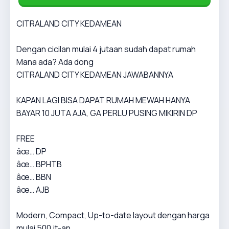
CITRALAND CITY KEDAMEAN
Dengan cicilan mulai 4 jutaan sudah dapat rumah
Mana ada? Ada dong
CITRALAND CITY KEDAMEAN JAWABANNYA
KAPAN LAGI BISA DAPAT RUMAH MEWAH HANYA
BAYAR 10 JUTA AJA, GA PERLU PUSING MIKIRIN DP
FREE
âœ… DP
âœ… BPHTB
âœ… BBN
âœ… AJB
Modern, Compact, Up-to-date layout dengan harga
mulai 500 jt-an