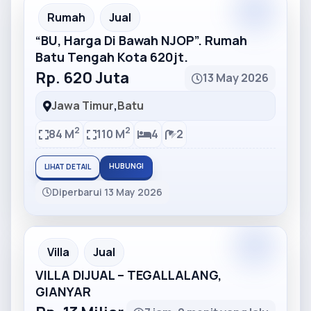
Partner
Partner Ad
Rumah
Jual
“BU, Harga Di Bawah NJOP”. Rumah
Batu Tengah Kota 620jt.
Rp. 620 Juta
13 May 2026
Jawa Timur
,
Batu
2
2
84 M
110 M
4
2
HUBUNGI
LIHAT DETAIL
Diperbarui 13 May 2026
Partner
Partner Ad
Villa
Jual
VILLA DIJUAL – TEGALLALANG,
GIANYAR