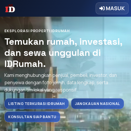
MASUK
EKSPLORASI PROPERTI IDRUMAH
Temukan rumah, investasi,
dan sewa unggulan di
IDRumah.
Kami menghubungkan penjual, pembeli, investor, dan
penyewa dengan foto jernih, data lengkap, serta
dukungan tim lokal yang responsif.
LISTING TERKURASI IDRUMAH
JANGKAUAN NASIONAL
KONSULTAN SIAP BANTU