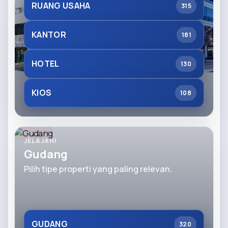
RUANG USAHA
315
KANTOR
181
HOTEL
130
KIOS
108
JELAJAHI
Gudang
Pilih tipe properti yang paling relevan.
GUDANG
320