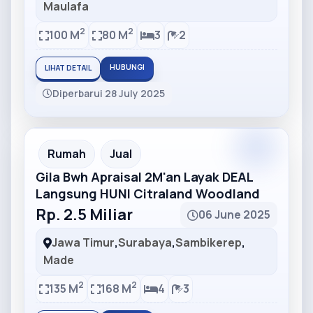
Maulafa
2
2
100 M
80 M
3
2
HUBUNGI
LIHAT DETAIL
Diperbarui 28 July 2025
Partner
Partner Ad
Rumah
Jual
Gila Bwh Apraisal 2M'an Layak DEAL
Langsung HUNI Citraland Woodland
Rp. 2.5 Miliar
06 June 2025
Jawa Timur
,
Surabaya
,
Sambikerep
,
Made
2
2
135 M
168 M
4
3