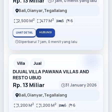
Rp. 13 Miliar
7 jam, 0 menit yang lalu
Bali
,
Gianyar
,
Tegallalang
2
2
2,500 M
477 M
6
6
HUBUNGI
LIHAT DETAIL
Diperbarui 7 jam, 0 menit yang lalu
Partner
Partner Ad
Villa
Jual
DIJUAL VILLA PAWANA VILLAS AND
RESTO UBUD
Rp. 13 Miliar
31 January 2026
Bali
,
Gianyar
,
Tegallalang
2
2
1,200 M
1,200 M
6
6