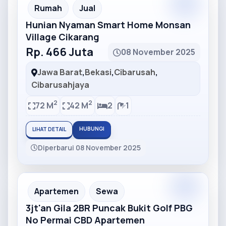
Partner
Partner Ad
Rumah
Jual
Hunian Nyaman Smart Home Monsan
Village Cikarang
Rp. 466 Juta
08 November 2025
Jawa Barat
,
Bekasi
,
Cibarusah
,
Cibarusahjaya
2
2
72 M
42 M
2
1
HUBUNGI
LIHAT DETAIL
Diperbarui 08 November 2025
Partner
Partner Ad
Apartemen
Sewa
3jt'an Gila 2BR Puncak Bukit Golf PBG
No Permai CBD Apartemen