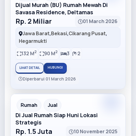
Dijual Murah (BU) Rumah Mewah Di
Savasa Residence, Deltamas
Rp. 2 Miliar
01 March 2026
Jawa Barat
,
Bekasi
,
Cikarang Pusat
,
Hegarmukti
2
2
132 M
90 M
3
2
HUBUNGI
LIHAT DETAIL
Diperbarui 01 March 2026
Partner
Partner Ad
Rumah
Jual
Di Jual Rumah Siap Huni Lokasi
Strategis
Rp. 1.5 Juta
10 November 2025