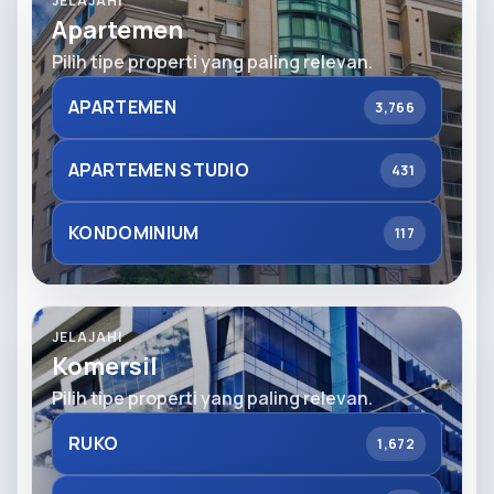
JELAJAHI
Apartemen
Pilih tipe properti yang paling relevan.
APARTEMEN
3,766
APARTEMEN STUDIO
431
KONDOMINIUM
117
JELAJAHI
Komersil
Pilih tipe properti yang paling relevan.
RUKO
1,672