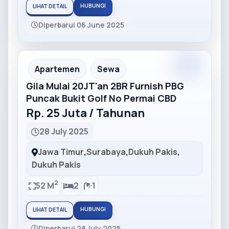
HUBUNGI
LIHAT DETAIL
Diperbarui 06 June 2025
Partner
Partner Ad
Apartemen
Sewa
Gila Mulai 20JT'an 2BR Furnish PBG
Puncak Bukit Golf No Permai CBD
Rp. 25 Juta / Tahunan
28 July 2025
Jawa Timur
,
Surabaya
,
Dukuh Pakis
,
Dukuh Pakis
2
52 M
2
1
HUBUNGI
LIHAT DETAIL
Diperbarui 28 July 2025