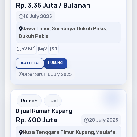
Rp. 3.35 Juta / Bulanan
16 July 2025
Jawa Timur
,
Surabaya
,
Dukuh Pakis
,
Dukuh Pakis
2
52 M
2
1
HUBUNGI
LIHAT DETAIL
Diperbarui 16 July 2025
Partner
Partner Ad
Rumah
Jual
Dijual Rumah Kupang
Rp. 400 Juta
28 July 2025
Nusa Tenggara Timur
,
Kupang
,
Maulafa
,