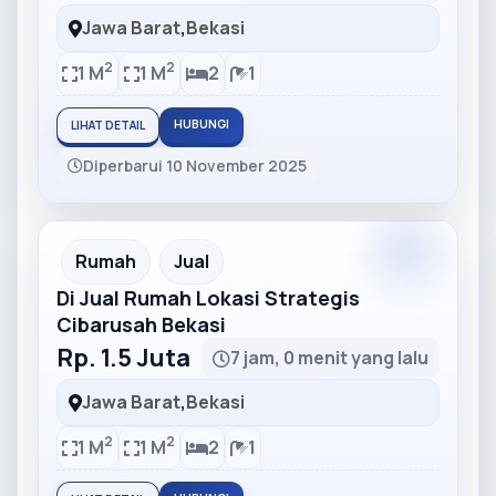
Jawa Barat
,
Bekasi
2
2
1 M
1 M
2
1
HUBUNGI
LIHAT DETAIL
Diperbarui 10 November 2025
Partner
Partner Ad
Rumah
Jual
Di Jual Rumah Lokasi Strategis
Cibarusah Bekasi
Rp. 1.5 Juta
7 jam, 0 menit yang lalu
Jawa Barat
,
Bekasi
2
2
1 M
1 M
2
1