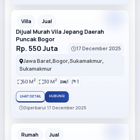
Partner
Partner Ad
Villa
Jual
Dijual Murah Vila Jepang Daerah
Puncak Bogor
Rp. 550 Juta
17 December 2025
Jawa Barat
,
Bogor
,
Sukamakmur
,
Sukamakmur
2
2
60 M
30 M
1
1
HUBUNGI
LIHAT DETAIL
Diperbarui 17 December 2025
Partner
Partner Ad
Rumah
Jual