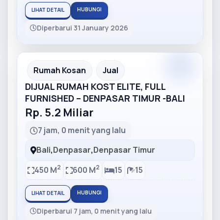
HUBUNGI
LIHAT DETAIL
Diperbarui 31 January 2026
Partner
Partner Ad
Rumah Kosan
Jual
DIJUAL RUMAH KOST ELITE, FULL
FURNISHED – DENPASAR TIMUR -BALI
Rp. 5.2 Miliar
7 jam, 0 menit yang lalu
Bali
,
Denpasar
,
Denpasar Timur
2
2
450 M
600 M
15
15
HUBUNGI
LIHAT DETAIL
Diperbarui 7 jam, 0 menit yang lalu