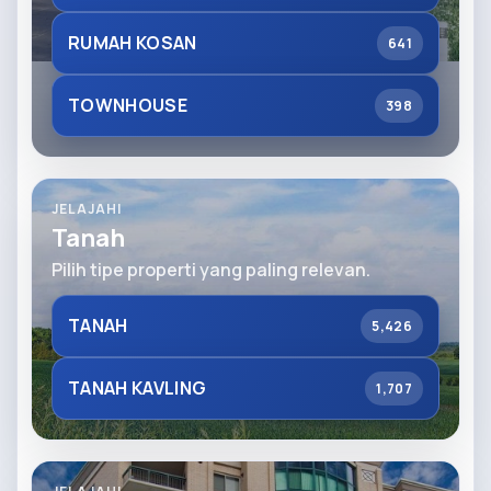
RUMAH KOSAN
641
TOWNHOUSE
398
JELAJAHI
Tanah
Pilih tipe properti yang paling relevan.
TANAH
5,426
TANAH KAVLING
1,707