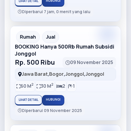
HUBUNGI
LIHAT DETAIL
Diperbarui 7 jam, 0 menit yang lalu
Partner
Partner Ad
Rumah
Jual
BOOKING Hanya 500Rb Rumah Subsidi
Jonggol
Rp. 500 Ribu
09 November 2025
Jawa Barat
,
Bogor
,
Jonggol
,
Jonggol
2
2
60 M
30 M
2
1
HUBUNGI
LIHAT DETAIL
Diperbarui 09 November 2025