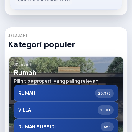
JELAJAHI
Kategori populer
JELAJAHI
Rumah
Pilih tipe properti yang paling relevan.
RUMAH
25,977
VILLA
1,004
RUMAH SUBSIDI
659