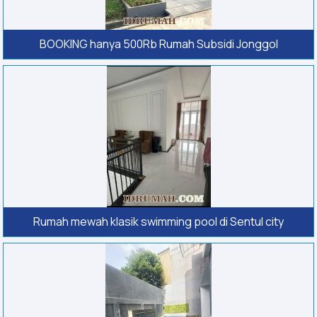
BOOKING hanya 500Rb Rumah Subsidi Jonggol
Rumah mewah klasik swimming pool di Sentul city