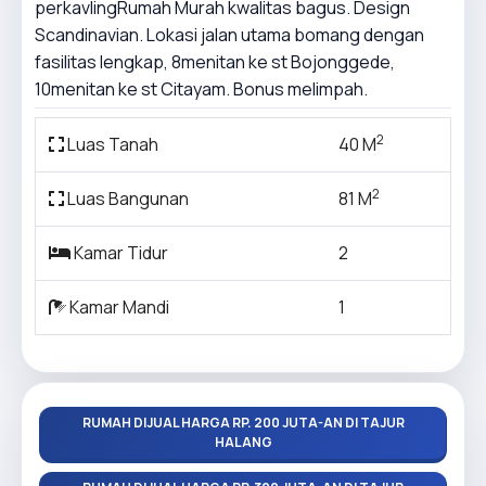
perkavlingRumah Murah kwalitas bagus. Design
Scandinavian. Lokasi jalan utama bomang dengan
fasilitas lengkap, 8menitan ke st Bojonggede,
10menitan ke st Citayam. Bonus melimpah.
2
Luas Tanah
40 M
2
Luas Bangunan
81 M
Kamar Tidur
2
Kamar Mandi
1
RUMAH DIJUAL HARGA RP. 200 JUTA-AN DI TAJUR
HALANG