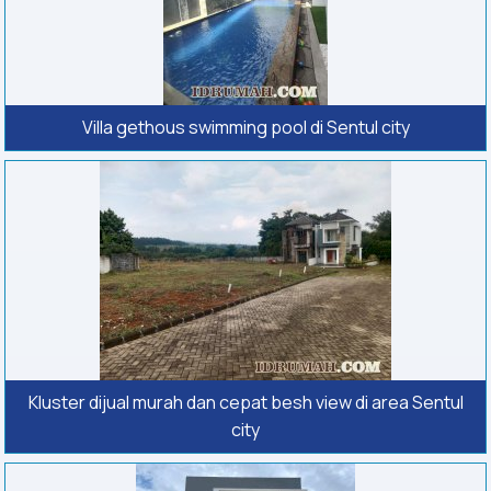
Villa gethous swimming pool di Sentul city
Kluster dijual murah dan cepat besh view di area Sentul
city