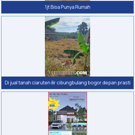
1jt Bisa Punya Rumah
Di jual tanah ciaruten ilir cibungbulang bogor.depan prasti