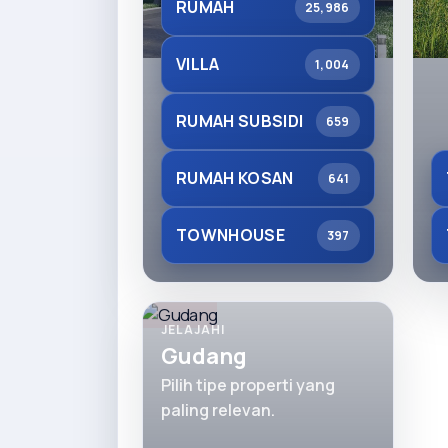
RUMAH
25,986
VILLA
1,004
RUMAH SUBSIDI
659
RUMAH KOSAN
641
TOWNHOUSE
397
JELAJAHI
Gudang
Pilih tipe properti yang
paling relevan.