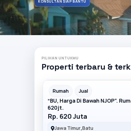
KONSULTAN SIAP BANTU
PILIHAN UNTUKMU
Properti terbaru & ter
Partner Ad
Rumah
Jual
“BU, Harga Di Bawah NJOP”. Ru
620jt.
Rp. 620 Juta
Jawa Timur
,
Batu