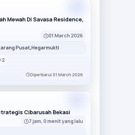
Partner
mah Mewah Di Savasa Residence,
01 March 2026
karang Pusat
,
Hegarmukti
2
Diperbarui 01 March 2026
Partner
Strategis Cibarusah Bekasi
7 jam, 0 menit yang lalu