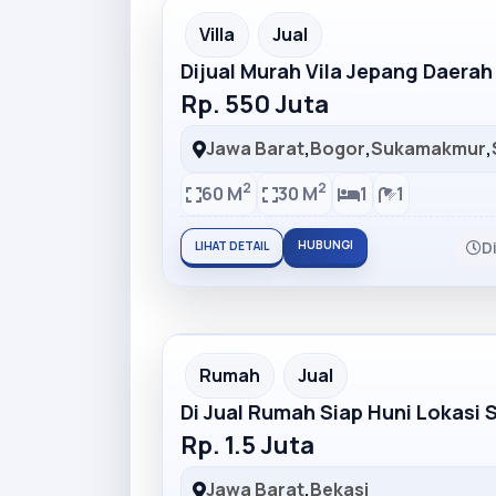
Partner Ad
Villa
Jual
Dijual Murah Vila Jepang Daera
Rp. 550 Juta
Jawa Barat
,
Bogor
,
Sukamakmur
,
2
2
60 M
30 M
1
1
HUBUNGI
D
LIHAT DETAIL
Partner Ad
Rumah
Jual
Di Jual Rumah Siap Huni Lokasi 
Rp. 1.5 Juta
Jawa Barat
,
Bekasi