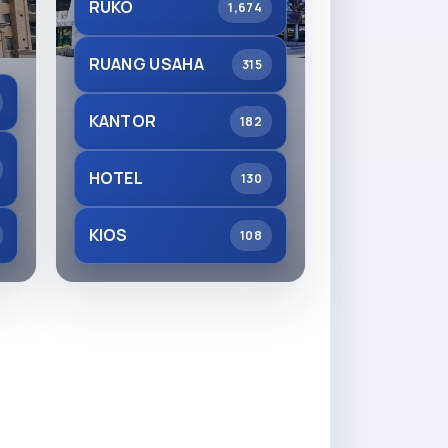
RUKO
1,674
RUANG USAHA
315
KANTOR
182
HOTEL
130
KIOS
108