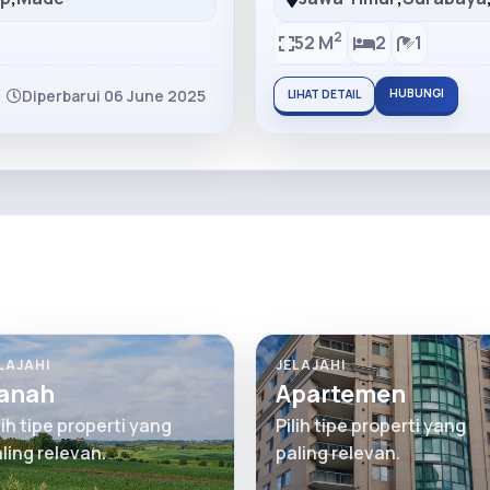
2
52 M
2
1
Diperbarui 06 June 2025
HUBUNGI
LIHAT DETAIL
LAJAHI
JELAJAHI
anah
Apartemen
lih tipe properti yang
Pilih tipe properti yang
ling relevan.
paling relevan.