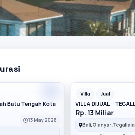
kurasi
Partner
Partner Ad
Villa
Jual
mah Batu Tengah Kota
VILLA DIJUAL – TEGA
Rp. 13 Miliar
13 May 2026
Bali
,
Gianyar
,
Tegallal