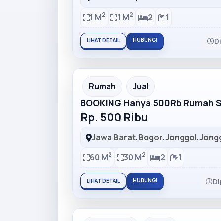
2
2
1 M
1 M
2
1
HUBUNGI
D
LIHAT DETAIL
Partner Ad
Rumah
Jual
BOOKING Hanya 500Rb Rumah Su
Rp. 500 Ribu
Jawa Barat
,
Bogor
,
Jonggol
,
Jong
2
2
60 M
30 M
2
1
HUBUNGI
Di
LIHAT DETAIL