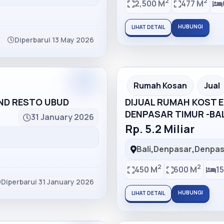
2
2
2,500 M
477 M
HUBUNGI
LIHAT DETAIL
Diperbarui 13 May 2026
Partner
Partner Ad
Rumah Kosan
Jual
AND RESTO UBUD
DIJUAL RUMAH KOST EL
DENPASAR TIMUR -BAL
31 January 2026
Rp. 5.2 Miliar
Bali
,
Denpasar
,
Denpas
2
2
450 M
600 M
15
Diperbarui 31 January 2026
HUBUNGI
LIHAT DETAIL