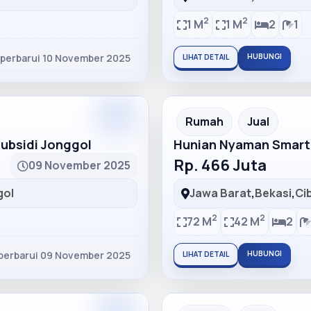
2
2
1 M
1 M
2
1
iperbarui 10 November 2025
HUBUNGI
LIHAT DETAIL
Partner
Partner Ad
Rumah
Jual
bsidi Jonggol
Hunian Nyaman Smart
Rp. 466 Juta
09 November 2025
gol
Jawa Barat
,
Bekasi
,
Ci
2
2
72 M
42 M
2
perbarui 09 November 2025
HUBUNGI
LIHAT DETAIL