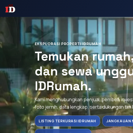
EKSPLORASI PROPERTI IDRUMAH
Temukan rumah, 
dan sewa unggu
IDRumah.
Kami menghubungkan penjual, pembeli, inve
foto jernih, data lengkap, serta dukungan tim 
LISTING TERKURASI IDRUMAH
JANGKAUAN 