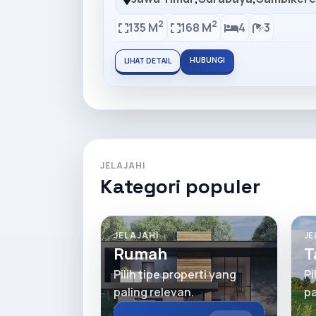
2
2
135 M
168 M
4
3
HUBUNGI
LIHAT DETAIL
JELAJAHI
Kategori populer
JELAJAHI
JE
Rumah
T
Pilih tipe properti yang
Pi
paling relevan.
pa