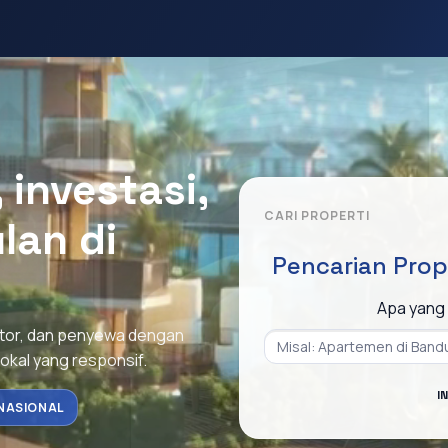
investasi,
CARI PROPERTI
lan di
Pencarian Prop
Apa yang 
stor, dan penyewa dengan
lokal yang responsif.
I
NASIONAL