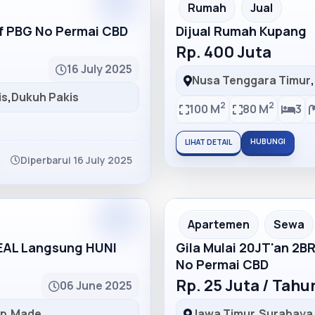
Partner
Partner Ad
Rumah
Jual
lf PBG No Permai CBD
Dijual Rumah Kupang
Rp. 400 Juta
16 July 2025
Nusa Tenggara Timur
,
is
,
Dukuh Pakis
2
2
100 M
80 M
3
HUBUNGI
LIHAT DETAIL
Diperbarui 16 July 2025
Partner
Partner Ad
Apartemen
Sewa
DEAL Langsung HUNI
Gila Mulai 20JT'an 2B
No Permai CBD
Rp. 25 Juta / Tah
06 June 2025
ep
,
Made
Jawa Timur
,
Surabaya