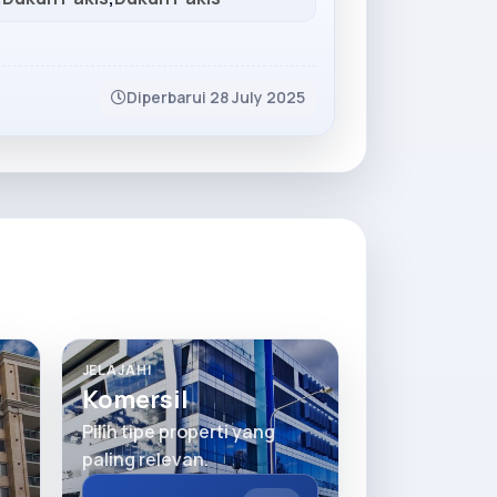
Diperbarui 28 July 2025
JELAJAHI
Komersil
Pilih tipe properti yang
paling relevan.