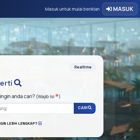
MASUK
Masuk untuk mulai beriklan
Realtime
erti
ingin anda cari?
(Wajib Isi
)
CARI
NGIN LEBIH LENGKAP?