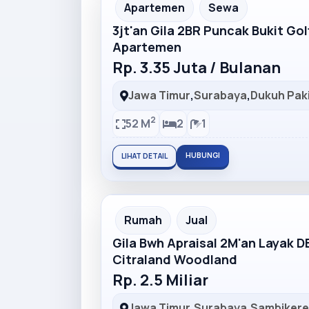
Partner Ad
Apartemen
Sewa
3jt'an Gila 2BR Puncak Bukit Go
Apartemen
Rp. 3.35 Juta / Bulanan
Jawa Timur
,
Surabaya
,
Dukuh Pak
2
52 M
2
1
HUBUNGI
LIHAT DETAIL
Partner Ad
Rumah
Jual
Gila Bwh Apraisal 2M'an Layak 
Citraland Woodland
Rp. 2.5 Miliar
Jawa Timur
,
Surabaya
,
Sambiker