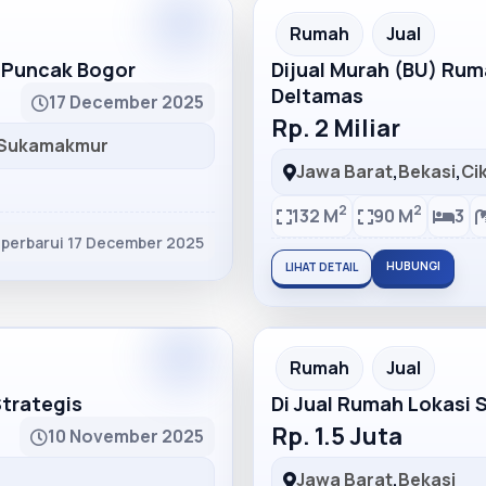
Partner
Partner Ad
Rumah
Jual
h Puncak Bogor
Dijual Murah (BU) Ru
Deltamas
17 December 2025
Rp. 2 Miliar
Sukamakmur
Jawa Barat
,
Bekasi
,
Ci
2
2
132 M
90 M
3
iperbarui 17 December 2025
HUBUNGI
LIHAT DETAIL
Partner
Partner Ad
Rumah
Jual
Strategis
Di Jual Rumah Lokasi 
Rp. 1.5 Juta
10 November 2025
Jawa Barat
,
Bekasi