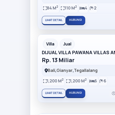
2
2
84 M
110 M
4
2
HUBUNGI
LIHAT DETAIL
Partner Ad
Villa
Jual
DIJUAL VILLA PAWANA VILLAS 
Rp. 13 Miliar
Bali
,
Gianyar
,
Tegallalang
2
2
1,200 M
1,200 M
6
6
HUBUNGI
LIHAT DETAIL