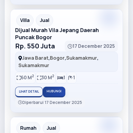
Partner
Partner Ad
Villa
Jual
Dijual Murah Vila Jepang Daerah
Puncak Bogor
Rp. 550 Juta
17 December 2025
Jawa Barat
,
Bogor
,
Sukamakmur
,
Sukamakmur
2
2
60 M
30 M
1
1
HUBUNGI
LIHAT DETAIL
Diperbarui 17 December 2025
Partner
Partner Ad
Rumah
Jual