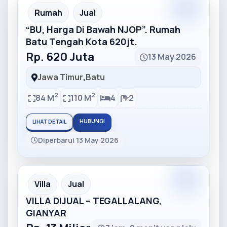
Partner
Partner Ad
Rumah
Jual
“BU, Harga Di Bawah NJOP”. Rumah
Batu Tengah Kota 620jt.
Rp. 620 Juta
13 May 2026
Jawa Timur
,
Batu
2
2
84 M
110 M
4
2
HUBUNGI
LIHAT DETAIL
Diperbarui 13 May 2026
Partner
Partner Ad
Villa
Jual
VILLA DIJUAL – TEGALLALANG,
GIANYAR