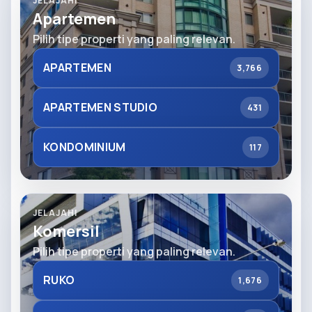
JELAJAHI
Apartemen
Pilih tipe properti yang paling relevan.
APARTEMEN
3,766
APARTEMEN STUDIO
431
KONDOMINIUM
117
JELAJAHI
Komersil
Pilih tipe properti yang paling relevan.
RUKO
1,676