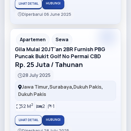
HUBUNGI
LIHAT DETAIL
Diperbarui 06 June 2025
Partner
Partner Ad
Apartemen
Sewa
Gila Mulai 20JT'an 2BR Furnish PBG
Puncak Bukit Golf No Permai CBD
Rp. 25 Juta / Tahunan
28 July 2025
Jawa Timur
,
Surabaya
,
Dukuh Pakis
,
Dukuh Pakis
2
52 M
2
1
HUBUNGI
LIHAT DETAIL
Diperbarui 28 July 2025