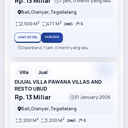
Rp. 13 Miliar
7 jam, 0 menit yang lalu
Bali
,
Gianyar
,
Tegallalang
2
2
2,500 M
477 M
6
6
HUBUNGI
LIHAT DETAIL
Diperbarui 7 jam, 0 menit yang lalu
Partner
Partner Ad
Villa
Jual
DIJUAL VILLA PAWANA VILLAS AND
RESTO UBUD
Rp. 13 Miliar
31 January 2026
Bali
,
Gianyar
,
Tegallalang
2
2
1,200 M
1,200 M
6
6