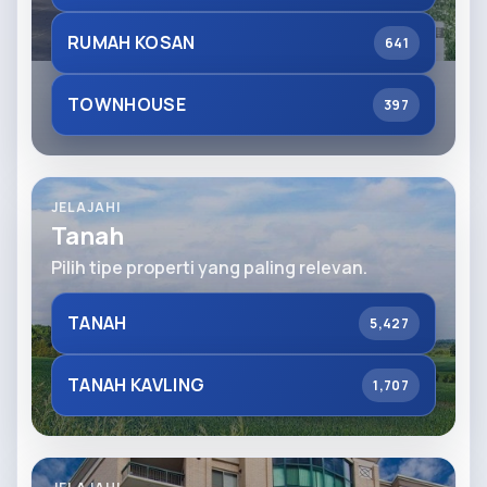
RUMAH KOSAN
641
TOWNHOUSE
397
JELAJAHI
Tanah
Pilih tipe properti yang paling relevan.
TANAH
5,427
TANAH KAVLING
1,707