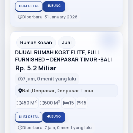
HUBUNGI
LIHAT DETAIL
Diperbarui 31 January 2026
Partner
Partner Ad
Rumah Kosan
Jual
DIJUAL RUMAH KOST ELITE, FULL
FURNISHED – DENPASAR TIMUR -BALI
Rp. 5.2 Miliar
7 jam, 0 menit yang lalu
Bali
,
Denpasar
,
Denpasar Timur
2
2
450 M
600 M
15
15
HUBUNGI
LIHAT DETAIL
Diperbarui 7 jam, 0 menit yang lalu