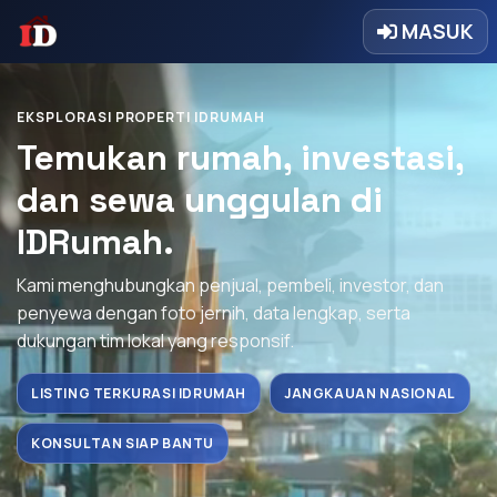
MASUK
EKSPLORASI PROPERTI IDRUMAH
Temukan rumah, investasi,
dan sewa unggulan di
IDRumah.
Kami menghubungkan penjual, pembeli, investor, dan
penyewa dengan foto jernih, data lengkap, serta
dukungan tim lokal yang responsif.
LISTING TERKURASI IDRUMAH
JANGKAUAN NASIONAL
KONSULTAN SIAP BANTU