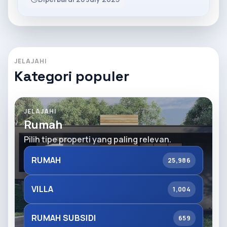
JELAJAHI
Kategori populer
JELAJAHI
Rumah
Pilih tipe properti yang paling relevan.
RUMAH
25,986
VILLA
1,004
RUMAH SUBSIDI
659