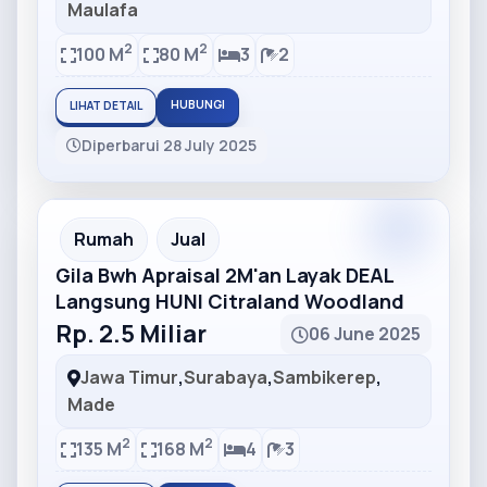
Maulafa
2
2
100 M
80 M
3
2
HUBUNGI
LIHAT DETAIL
Diperbarui 28 July 2025
Partner
Partner Ad
Rumah
Jual
Gila Bwh Apraisal 2M'an Layak DEAL
Langsung HUNI Citraland Woodland
Rp. 2.5 Miliar
06 June 2025
Jawa Timur
,
Surabaya
,
Sambikerep
,
Made
2
2
135 M
168 M
4
3