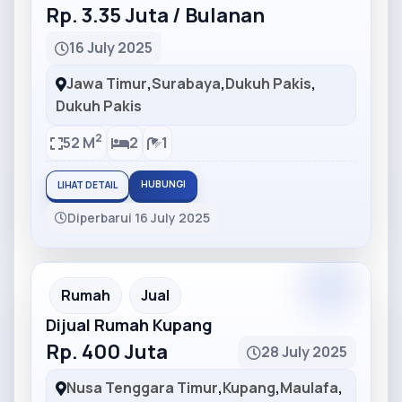
Rp. 3.35 Juta / Bulanan
16 July 2025
Jawa Timur
,
Surabaya
,
Dukuh Pakis
,
Dukuh Pakis
2
52 M
2
1
HUBUNGI
LIHAT DETAIL
Diperbarui 16 July 2025
Partner
Partner Ad
Rumah
Jual
Dijual Rumah Kupang
Rp. 400 Juta
28 July 2025
Nusa Tenggara Timur
,
Kupang
,
Maulafa
,