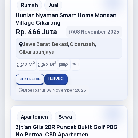
Partner
Partner Ad
Rumah
Jual
Hunian Nyaman Smart Home Monsan
Village Cikarang
Rp. 466 Juta
08 November 2025
Jawa Barat
,
Bekasi
,
Cibarusah
,
Cibarusahjaya
2
2
72 M
42 M
2
1
HUBUNGI
LIHAT DETAIL
Diperbarui 08 November 2025
Partner
Partner Ad
Apartemen
Sewa
3jt'an Gila 2BR Puncak Bukit Golf PBG
No Permai CBD Apartemen