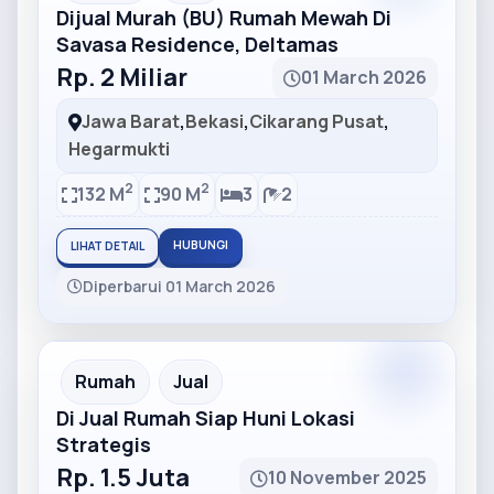
Dijual Murah (BU) Rumah Mewah Di
Savasa Residence, Deltamas
Rp. 2 Miliar
01 March 2026
Jawa Barat
,
Bekasi
,
Cikarang Pusat
,
Hegarmukti
2
2
132 M
90 M
3
2
HUBUNGI
LIHAT DETAIL
Diperbarui 01 March 2026
Partner
Partner Ad
Rumah
Jual
Di Jual Rumah Siap Huni Lokasi
Strategis
Rp. 1.5 Juta
10 November 2025