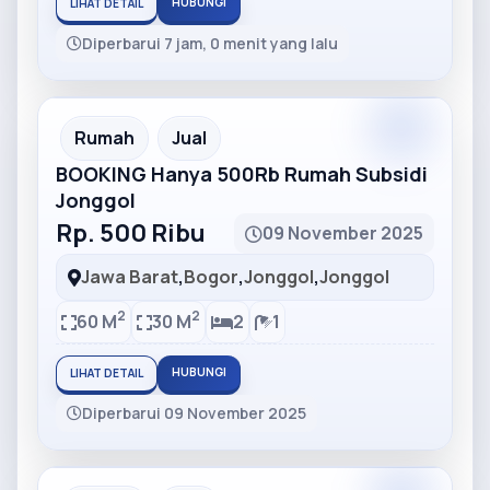
HUBUNGI
LIHAT DETAIL
Diperbarui 7 jam, 0 menit yang lalu
Partner
Partner Ad
Rumah
Jual
BOOKING Hanya 500Rb Rumah Subsidi
Jonggol
Rp. 500 Ribu
09 November 2025
Jawa Barat
,
Bogor
,
Jonggol
,
Jonggol
2
2
60 M
30 M
2
1
HUBUNGI
LIHAT DETAIL
Diperbarui 09 November 2025