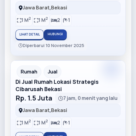
Jawa Barat
,
Bekasi
2
2
1 M
1 M
2
1
HUBUNGI
LIHAT DETAIL
Diperbarui 10 November 2025
Partner
Partner Ad
Rumah
Jual
Di Jual Rumah Lokasi Strategis
Cibarusah Bekasi
Rp. 1.5 Juta
7 jam, 0 menit yang lalu
Jawa Barat
,
Bekasi
2
2
1 M
1 M
2
1