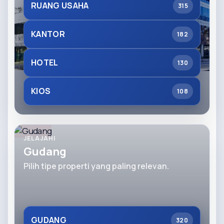
RUANG USAHA
315
KANTOR
182
HOTEL
130
KIOS
108
JELAJAHI
Gudang
Pilih tipe properti yang paling relevan.
GUDANG
320