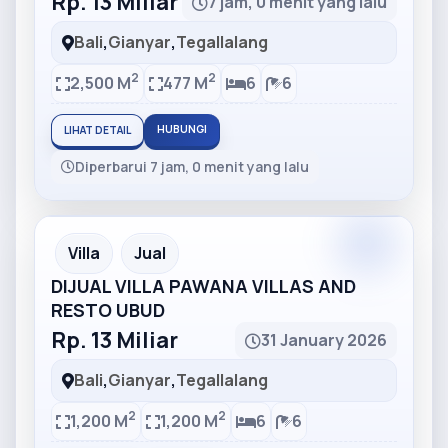
Rp. 13 Miliar
7 jam, 0 menit yang lalu
Bali
,
Gianyar
,
Tegallalang
2
2
2,500 M
477 M
6
6
HUBUNGI
LIHAT DETAIL
Diperbarui 7 jam, 0 menit yang lalu
Partner
Partner Ad
Villa
Jual
DIJUAL VILLA PAWANA VILLAS AND
RESTO UBUD
Rp. 13 Miliar
31 January 2026
Bali
,
Gianyar
,
Tegallalang
2
2
1,200 M
1,200 M
6
6