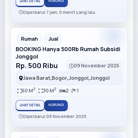
HUBUNGI
LIHAT DETAIL
Diperbarui 7 jam, 0 menit yang lalu
Partner
Partner Ad
Rumah
Jual
BOOKING Hanya 500Rb Rumah Subsidi
Jonggol
Rp. 500 Ribu
09 November 2025
Jawa Barat
,
Bogor
,
Jonggol
,
Jonggol
2
2
60 M
30 M
2
1
HUBUNGI
LIHAT DETAIL
Diperbarui 09 November 2025