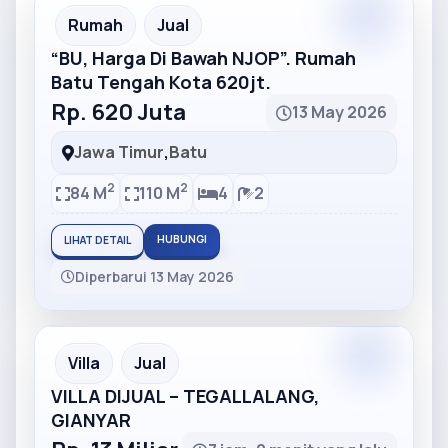
Partner
Partner Ad
Rumah
Jual
“BU, Harga Di Bawah NJOP”. Rumah
Batu Tengah Kota 620jt.
Rp. 620 Juta
13 May 2026
Jawa Timur
,
Batu
2
2
84 M
110 M
4
2
HUBUNGI
LIHAT DETAIL
Diperbarui 13 May 2026
Partner
Partner Ad
Villa
Jual
VILLA DIJUAL – TEGALLALANG,
GIANYAR