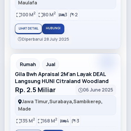
Maulafa
2
2
100 M
80 M
3
2
HUBUNGI
LIHAT DETAIL
Diperbarui 28 July 2025
Partner
Partner Ad
Rumah
Jual
Gila Bwh Apraisal 2M'an Layak DEAL
Langsung HUNI Citraland Woodland
Rp. 2.5 Miliar
06 June 2025
Jawa Timur
,
Surabaya
,
Sambikerep
,
Made
2
2
135 M
168 M
4
3