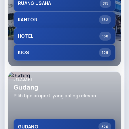
RUANG USAHA
315
KANTOR
182
HOTEL
130
KIOS
108
JELAJAHI
Gudang
Pilih tipe properti yang paling relevan.
GUDANG
320