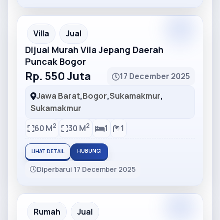
Partner
Partner Ad
Villa
Jual
Dijual Murah Vila Jepang Daerah
Puncak Bogor
Rp. 550 Juta
17 December 2025
Jawa Barat
,
Bogor
,
Sukamakmur
,
Sukamakmur
2
2
60 M
30 M
1
1
HUBUNGI
LIHAT DETAIL
Diperbarui 17 December 2025
Partner
Partner Ad
Rumah
Jual