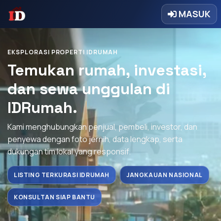
MASUK
EKSPLORASI PROPERTI IDRUMAH
Temukan rumah, investasi,
dan sewa unggulan di
IDRumah.
Kami menghubungkan penjual, pembeli, investor, dan
penyewa dengan foto jernih, data lengkap, serta
dukungan tim lokal yang responsif.
LISTING TERKURASI IDRUMAH
JANGKAUAN NASIONAL
KONSULTAN SIAP BANTU