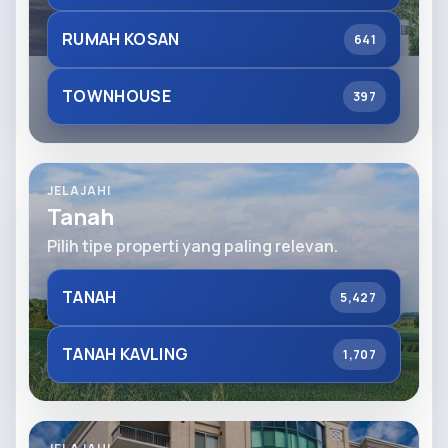
RUMAH KOSAN
641
TOWNHOUSE
397
JELAJAHI
Tanah
Pilih tipe properti yang paling relevan.
TANAH
5,427
TANAH KAVLING
1,707