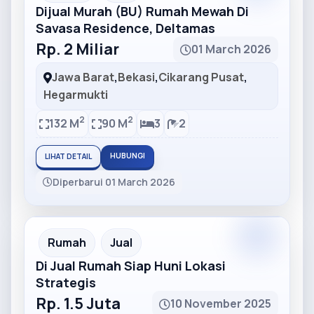
Dijual Murah (BU) Rumah Mewah Di
Savasa Residence, Deltamas
Rp. 2 Miliar
01 March 2026
Jawa Barat
,
Bekasi
,
Cikarang Pusat
,
Hegarmukti
2
2
132 M
90 M
3
2
HUBUNGI
LIHAT DETAIL
Diperbarui 01 March 2026
Partner
Partner Ad
Rumah
Jual
Di Jual Rumah Siap Huni Lokasi
Strategis
Rp. 1.5 Juta
10 November 2025