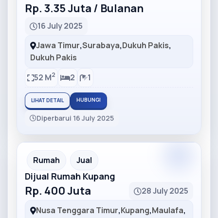
Rp. 3.35 Juta / Bulanan
16 July 2025
Jawa Timur
,
Surabaya
,
Dukuh Pakis
,
Dukuh Pakis
2
52 M
2
1
HUBUNGI
LIHAT DETAIL
Diperbarui 16 July 2025
Partner
Partner Ad
Rumah
Jual
Dijual Rumah Kupang
Rp. 400 Juta
28 July 2025
Nusa Tenggara Timur
,
Kupang
,
Maulafa
,