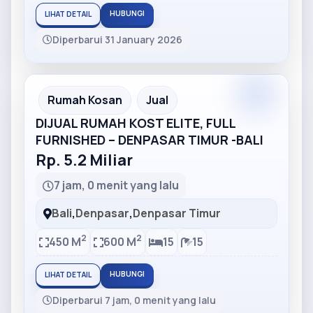
HUBUNGI
LIHAT DETAIL
Diperbarui 31 January 2026
Partner
Partner Ad
Rumah Kosan
Jual
DIJUAL RUMAH KOST ELITE, FULL
FURNISHED – DENPASAR TIMUR -BALI
Rp. 5.2 Miliar
7 jam, 0 menit yang lalu
Bali
,
Denpasar
,
Denpasar Timur
2
2
450 M
600 M
15
15
HUBUNGI
LIHAT DETAIL
Diperbarui 7 jam, 0 menit yang lalu