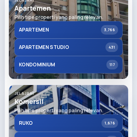
JELAJAHI
Apartemen
Pilih tipe properti yang paling relevan.
APARTEMEN
3,766
APARTEMEN STUDIO
431
KONDOMINIUM
117
JELAJAHI
Komersil
Pilih tipe properti yang paling relevan.
RUKO
1,676