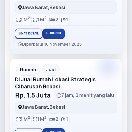
Jawa Barat
,
Bekasi
2
2
1 M
1 M
2
1
HUBUNGI
LIHAT DETAIL
Diperbarui 10 November 2025
Partner
Partner Ad
Rumah
Jual
Di Jual Rumah Lokasi Strategis
Cibarusah Bekasi
Rp. 1.5 Juta
7 jam, 0 menit yang lalu
Jawa Barat
,
Bekasi
2
2
1 M
1 M
2
1