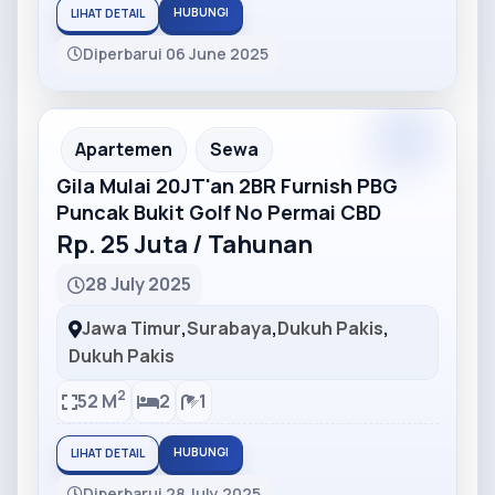
HUBUNGI
LIHAT DETAIL
Diperbarui 06 June 2025
Partner
Partner Ad
Apartemen
Sewa
Gila Mulai 20JT'an 2BR Furnish PBG
Puncak Bukit Golf No Permai CBD
Rp. 25 Juta / Tahunan
28 July 2025
Jawa Timur
,
Surabaya
,
Dukuh Pakis
,
Dukuh Pakis
2
52 M
2
1
HUBUNGI
LIHAT DETAIL
Diperbarui 28 July 2025