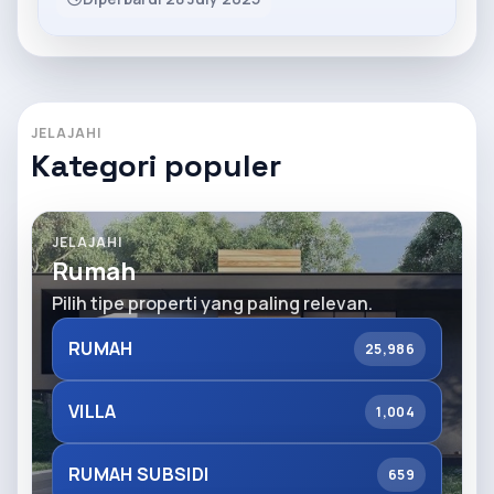
JELAJAHI
Kategori populer
JELAJAHI
Rumah
Pilih tipe properti yang paling relevan.
RUMAH
25,986
VILLA
1,004
RUMAH SUBSIDI
659