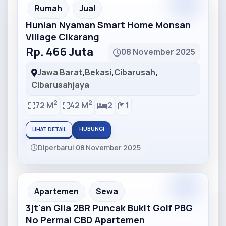
Partner
Partner Ad
Rumah
Jual
Hunian Nyaman Smart Home Monsan
Village Cikarang
Rp. 466 Juta
08 November 2025
Jawa Barat
,
Bekasi
,
Cibarusah
,
Cibarusahjaya
2
2
72 M
42 M
2
1
HUBUNGI
LIHAT DETAIL
Diperbarui 08 November 2025
Partner
Partner Ad
Apartemen
Sewa
3jt'an Gila 2BR Puncak Bukit Golf PBG
No Permai CBD Apartemen