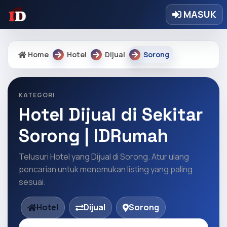
MASUK
Home
Hotel
Dijual
Sorong
KATEGORI
Hotel Dijual di Sekitar
Sorong | IDRumah
Telusuri Hotel yang Dijual di Sorong. Atur ulang
pencarian untuk menemukan listing yang paling
sesuai.
Hotel
Dijual
Sorong