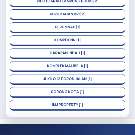
KILO 10 ARAH KAMPUNG BUGIS [2]
PERUMAHAN BRI [2]
PERUMNAS [1]
KOMPEK NN [1]
HARAPAN INDAH [1]
KOMPLEK MALIBELA [1]
JL KILO 12 POROS JALAN [1]
SORONG KOTA [1]
IMJ PROPERTY [1]