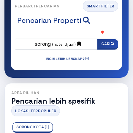
PERBARUI PENCARIAN
SMART FILTER
Pencarian Properti
Apa yang ingin anda cari?
(Wajib Isi
)
sorong
CARI
(hotel dijual)
INGIN LEBIH LENGKAP?
AREA PILIHAN
Pencarian lebih spesifik
LOKASI TERPOPULER
SORONG KOTA [1]