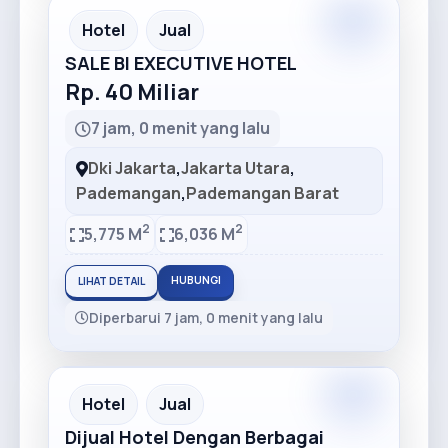
Premium
Recommended
Hotel
Jual
SALE BI EXECUTIVE HOTEL
Rp. 40 Miliar
7 jam, 0 menit yang lalu
Dki Jakarta
,
Jakarta Utara
,
Pademangan
,
Pademangan Barat
2
2
5,775 M
6,036 M
HUBUNGI
LIHAT DETAIL
Diperbarui 7 jam, 0 menit yang lalu
Premium
Recommended
Hotel
Jual
Dijual Hotel Dengan Berbagai