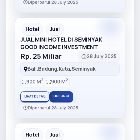
Diperbarui 28 July 2025
Premium
Recommended
Hotel
Jual
JUAL MINI HOTEL DI SEMINYAK
GOOD INCOME INVESTMENT
Rp. 25 Miliar
28 July 2025
Bali
,
Badung
,
Kuta
,
Seminyak
2
2
900 M
900 M
HUBUNGI
LIHAT DETAIL
Diperbarui 28 July 2025
Premium
Recommended
Hotel
Jual