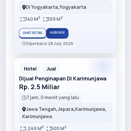
Di Yogyakarta
,
Yogyakarta
2
2
340 M
559 M
HUBUNGI
LIHAT DETAIL
Diperbarui 28 July 2025
Premium
Recommended
Hotel
Jual
Dijual Penginapan Di Karimunjawa
Rp. 2.5 Miliar
7 jam, 0 menit yang lalu
Jawa Tengah
,
Jepara
,
Karimunjawa
,
Karimunjawa
2
2
1,249 M
500 M