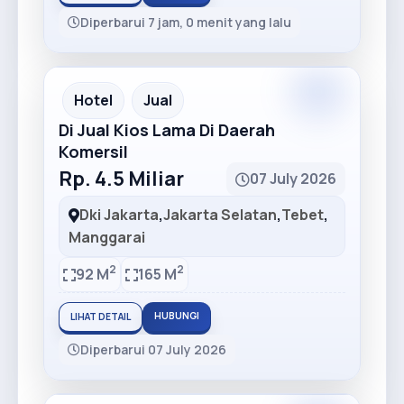
Diperbarui 7 jam, 0 menit yang lalu
Premium
Recommended
Hotel
Jual
Di Jual Kios Lama Di Daerah
Komersil
Rp. 4.5 Miliar
07 July 2026
Dki Jakarta
,
Jakarta Selatan
,
Tebet
,
Manggarai
2
2
92 M
165 M
HUBUNGI
LIHAT DETAIL
Diperbarui 07 July 2026