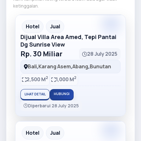
ketinggalan.
Premium
Recommended
Hotel
Jual
Dijual Villa Area Amed, Tepi Pantai
Dg Sunrise View
Rp. 30 Miliar
28 July 2025
Bali
,
Karang Asem
,
Abang
,
Bunutan
2
2
2,500 M
1,000 M
HUBUNGI
LIHAT DETAIL
Diperbarui 28 July 2025
Premium
Recommended
Hotel
Jual