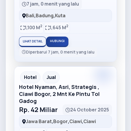
7 jam, 0 menit yang lalu
Bali
,
Badung
,
Kuta
2
2
1,100 M
1,645 M
HUBUNGI
LIHAT DETAIL
Diperbarui 7 jam, 0 menit yang lalu
Premium
Recommended
Hotel
Jual
Hotel Nyaman, Asri, Strategis ,
Ciawi Bogor, 2 Mnt Ke Pintu Tol
Gadog
Rp. 42 Miliar
24 October 2025
Jawa Barat
,
Bogor
,
Ciawi
,
Ciawi