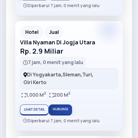
Diperbarui 7 jam, 0 menit yang lalu
Premium
Recommended
Hotel
Jual
Villa Nyaman Di Jogja Utara
Rp. 2.9 Miliar
7 jam, 0 menit yang lalu
Di Yogyakarta
,
Sleman
,
Turi
,
Giri Kerto
2
2
1,000 M
200 M
HUBUNGI
LIHAT DETAIL
Diperbarui 7 jam, 0 menit yang lalu