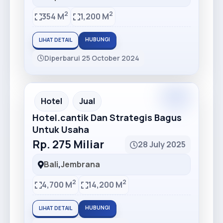
2
2
354 M
1,200 M
HUBUNGI
LIHAT DETAIL
Diperbarui 25 October 2024
Premium
Recommended
Hotel
Jual
Hotel.cantik Dan Strategis Bagus
Untuk Usaha
Rp. 275 Miliar
28 July 2025
Bali
,
Jembrana
2
2
4,700 M
14,200 M
HUBUNGI
LIHAT DETAIL