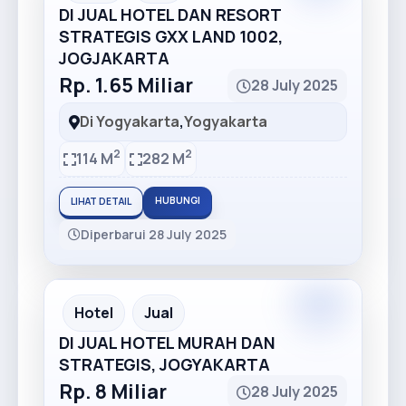
DI JUAL HOTEL DAN RESORT
STRATEGIS GXX LAND 1002,
JOGJAKARTA
Rp. 1.65 Miliar
28 July 2025
Di Yogyakarta
,
Yogyakarta
2
2
114 M
282 M
HUBUNGI
LIHAT DETAIL
Diperbarui 28 July 2025
Premium
Recommended
Hotel
Jual
DI JUAL HOTEL MURAH DAN
STRATEGIS, JOGYAKARTA
Rp. 8 Miliar
28 July 2025