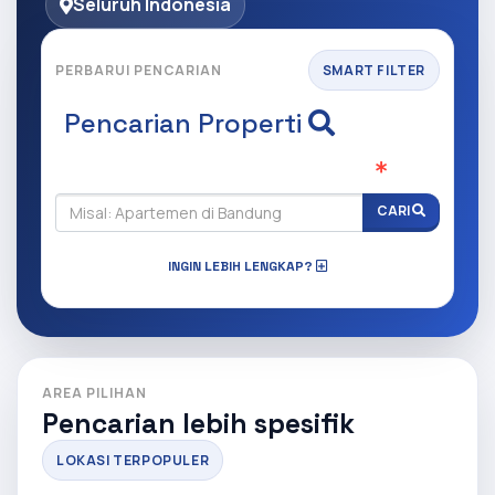
Seluruh Indonesia
PERBARUI PENCARIAN
SMART FILTER
Pencarian Properti
Apa yang ingin anda cari?
(Wajib Isi
)
CARI
INGIN LEBIH LENGKAP?
AREA PILIHAN
Pencarian lebih spesifik
LOKASI TERPOPULER