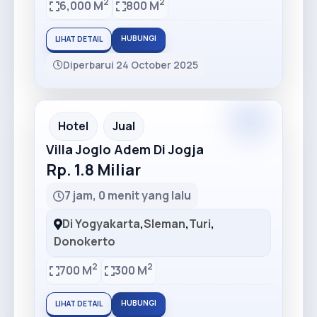
2
2
6,000 M
800 M
HUBUNGI
LIHAT DETAIL
Diperbarui 24 October 2025
Premium
Recommended
Hotel
Jual
Villa Joglo Adem Di Jogja
Rp. 1.8 Miliar
7 jam, 0 menit yang lalu
Di Yogyakarta
,
Sleman
,
Turi
,
Donokerto
2
2
700 M
300 M
HUBUNGI
LIHAT DETAIL