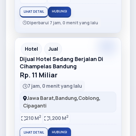
HUBUNGI
LIHAT DETAIL
Diperbarui 7 jam, 0 menit yang lalu
Premium
Recommended
Hotel
Jual
Dijual Hotel Sedang Berjalan Di
Cihampelas Bandung
Rp. 11 Miliar
7 jam, 0 menit yang lalu
Jawa Barat
,
Bandung
,
Coblong
,
Cipaganti
2
2
210 M
1,200 M
HUBUNGI
LIHAT DETAIL