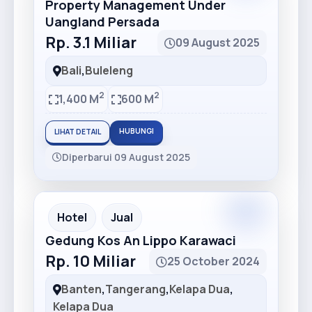
Property Management Under
Uangland Persada
Rp. 3.1 Miliar
09 August 2025
Bali
,
Buleleng
2
2
1,400 M
600 M
HUBUNGI
LIHAT DETAIL
Diperbarui 09 August 2025
Premium
Recommended
Hotel
Jual
Gedung Kos An Lippo Karawaci
Rp. 10 Miliar
25 October 2024
Banten
,
Tangerang
,
Kelapa Dua
,
Kelapa Dua