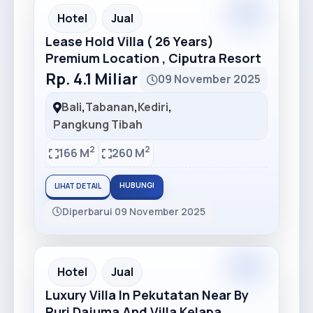
Premium
Recommended
Hotel
Jual
Lease Hold Villa ( 26 Years)
Premium Location , Ciputra Resort
Rp. 4.1 Miliar
09 November 2025
Bali
,
Tabanan
,
Kediri
,
Pangkung Tibah
2
2
166 M
260 M
HUBUNGI
LIHAT DETAIL
Diperbarui 09 November 2025
Premium
Recommended
Hotel
Jual
Luxury Villa In Pekutatan Near By
Puri Dajuma And Villa Kelapa