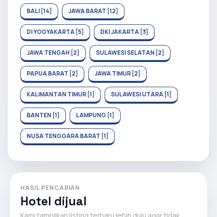
BALI [14]
JAWA BARAT [12]
DI YOGYAKARTA [5]
DKI JAKARTA [3]
JAWA TENGAH [2]
SULAWESI SELATAN [2]
PAPUA BARAT [2]
JAWA TIMUR [2]
KALIMANTAN TIMUR [1]
SULAWESI UTARA [1]
BANTEN [1]
LAMPUNG [1]
NUSA TENGGARA BARAT [1]
HASIL PENCARIAN
Hotel dijual
Kami tampilkan listing terbaru lebih dulu agar tidak