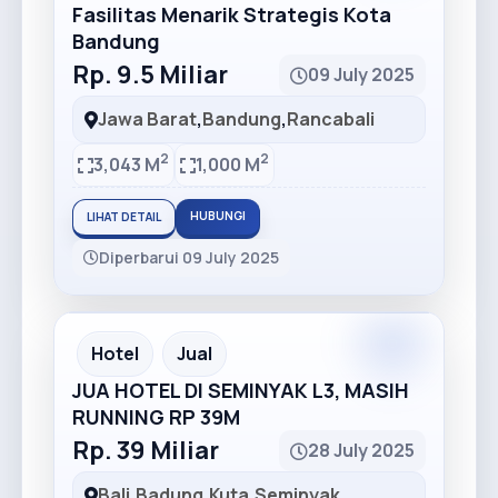
Fasilitas Menarik Strategis Kota
Bandung
Rp. 9.5 Miliar
09 July 2025
Jawa Barat
,
Bandung
,
Rancabali
2
2
3,043 M
1,000 M
HUBUNGI
LIHAT DETAIL
Diperbarui 09 July 2025
Premium
Recommended
Hotel
Jual
JUA HOTEL DI SEMINYAK L3, MASIH
RUNNING RP 39M
Rp. 39 Miliar
28 July 2025
Bali
,
Badung
,
Kuta
,
Seminyak