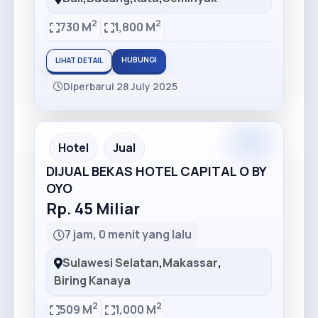
2
2
730 M
1,800 M
HUBUNGI
LIHAT DETAIL
Diperbarui 28 July 2025
Premium
Recommended
Hotel
Jual
DIJUAL BEKAS HOTEL CAPITAL O BY
OYO
Rp. 45 Miliar
7 jam, 0 menit yang lalu
Sulawesi Selatan
,
Makassar
,
Biring Kanaya
2
2
509 M
1,000 M