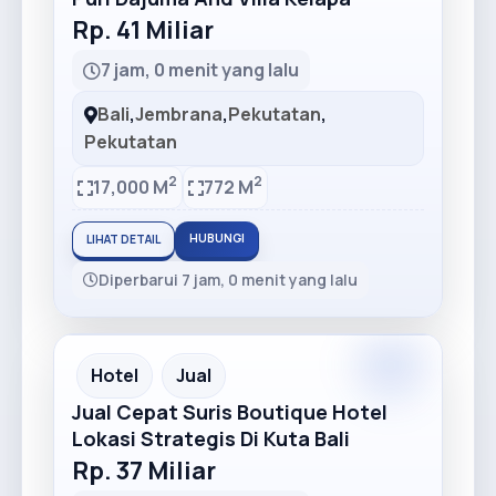
Rp. 41 Miliar
7 jam, 0 menit yang lalu
Bali
,
Jembrana
,
Pekutatan
,
Pekutatan
2
2
17,000 M
772 M
HUBUNGI
LIHAT DETAIL
Diperbarui 7 jam, 0 menit yang lalu
Premium
Recommended
Hotel
Jual
Jual Cepat Suris Boutique Hotel
Lokasi Strategis Di Kuta Bali
Rp. 37 Miliar