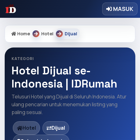
MASUK
Home
Hotel
Dijual
KATEGORI
Hotel Dijual se-
Indonesia | IDRumah
Telusuri Hotel yang Dijual di Seluruh Indonesia. Atur
ulang pencarian untuk menemukan listing yang
paling sesuai.
Hotel
Dijual