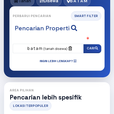
Tanah
Disewa
B A T A M
PERBARUI PENCARIAN
SMART FILTER
Pencarian Properti
Apa yang ingin anda cari?
(Wajib Isi
)
b a t a m
CARI
(tanah disewa)
INGIN LEBIH LENGKAP?
AREA PILIHAN
Pencarian lebih spesifik
LOKASI TERPOPULER