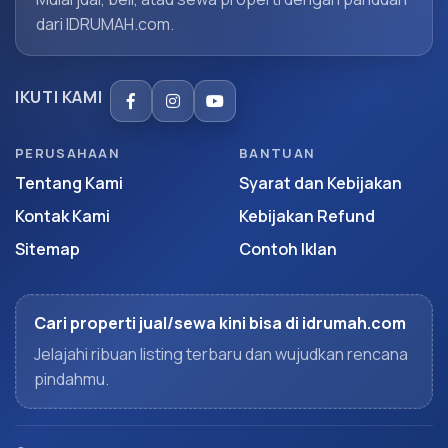
dari IDRUMAH.com.
IKUTI KAMI
PERUSAHAAN
BANTUAN
Tentang Kami
Syarat dan Kebijakan
Kontak Kami
Kebijakan Refund
Sitemap
Contoh Iklan
Cari properti jual/sewa kini bisa di idrumah.com
Jelajahi ribuan listing terbaru dan wujudkan rencana
pindahmu.