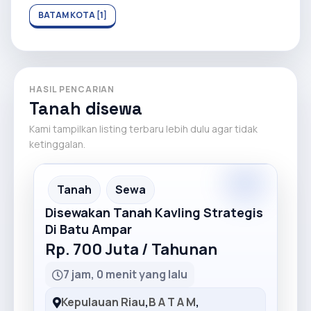
BATAM KOTA [1]
HASIL PENCARIAN
Tanah disewa
Kami tampilkan listing terbaru lebih dulu agar tidak
ketinggalan.
Premium
Recommended
Tanah
Sewa
Disewakan Tanah Kavling Strategis
Di Batu Ampar
Rp. 700 Juta / Tahunan
7 jam, 0 menit yang lalu
Kepulauan Riau
,
B A T A M
,