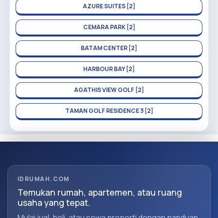
AZURE SUITES [2]
CEMARA PARK [2]
BATAM CENTER [2]
HARBOUR BAY [2]
AGATHIS VIEW GOLF [2]
TAMAN GOLF RESIDENCE 3 [2]
IDRUMAH.COM
Temukan rumah, apartemen, atau ruang
usaha yang tepat.
Mulai jual, beli, atau sewa properti dengan panduan