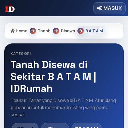
MASUK
Home
Tanah
Disewa
B A T A M
KATEGORI
Tanah Disewa di
Sekitar B A T A M |
IDRumah
Telusuri Tanah yang Disewa di B A T A M. Atur ulang
pencarian untuk menemukan listing yang paling
sesuai.