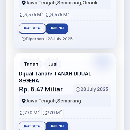
Jawa Tengah
,
Semarang
,
Genuk
2
2
3,575 M
3,575 M
HUBUNGI
LIHAT DETAIL
Diperbarui 28 July 2025
Premium
Recommended
Tanah
Jual
Dijual Tanah: TANAH DIJUAL
SEGERA
Rp. 8.47 Miliar
28 July 2025
Jawa Tengah
,
Semarang
2
2
770 M
770 M
HUBUNGI
LIHAT DETAIL