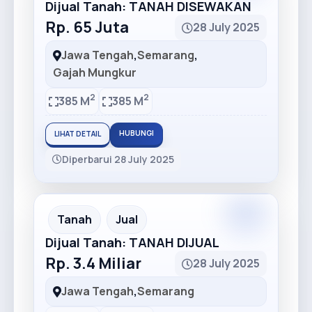
Dijual Tanah: TANAH DISEWAKAN
Rp. 65 Juta
28 July 2025
Jawa Tengah
,
Semarang
,
Gajah Mungkur
2
2
385 M
385 M
HUBUNGI
LIHAT DETAIL
Diperbarui 28 July 2025
Premium
Recommended
Tanah
Jual
Dijual Tanah: TANAH DIJUAL
Rp. 3.4 Miliar
28 July 2025
Jawa Tengah
,
Semarang