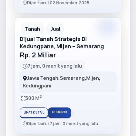
Diperbarui 02 November 2025
Premium
Recommended
Tanah
Jual
Dijual Tanah Strategis Di
Kedungpane, Mijen – Semarang
Rp. 2 Miliar
7 jam, 0 menit yang lalu
Jawa Tengah
,
Semarang
,
Mijen
,
Kedungpani
2
500 M
HUBUNGI
LIHAT DETAIL
Diperbarui 7 jam, 0 menit yang lalu