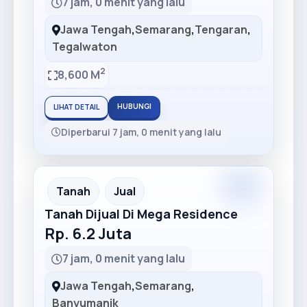
7 jam, 0 menit yang lalu
Jawa Tengah
,
Semarang
,
Tengaran
,
Tegalwaton
2
8,600 M
HUBUNGI
LIHAT DETAIL
Diperbarui 7 jam, 0 menit yang lalu
Premium
Recommended
Tanah
Jual
Tanah Dijual Di Mega Residence
Rp. 6.2 Juta
7 jam, 0 menit yang lalu
Jawa Tengah
,
Semarang
,
Banyumanik