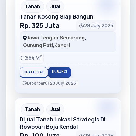
Premium
Recommended
Tanah
Jual
Tanah Kosong Siap Bangun
Rp. 325 Juta
28 July 2025
Jawa Tengah
,
Semarang
,
Gunung Pati
,
Kandri
2
664 M
HUBUNGI
LIHAT DETAIL
Diperbarui 28 July 2025
Premium
Recommended
Tanah
Jual
Dijual Tanah Lokasi Strategis Di
Rowosari Boja Kendal
Rp. 100 Juta
28 July 2025