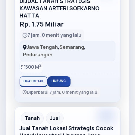
DIJUAL TANAH STRATEGIS
KAWASAN ARTERI SOEKARNO
HATTA
Rp. 1.75 Miliar
7 jam, 0 menit yang lalu
Jawa Tengah
,
Semarang
,
Pedurungan
2
500 M
HUBUNGI
LIHAT DETAIL
Diperbarui 7 jam, 0 menit yang lalu
Premium
Recommended
Tanah
Jual
Jual Tanah Lokasi Strategis Cocok