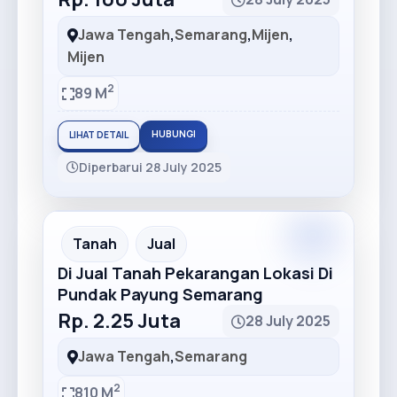
Jawa Tengah
,
Semarang
,
Mijen
,
Mijen
2
89 M
HUBUNGI
LIHAT DETAIL
Diperbarui 28 July 2025
Premium
Recommended
Tanah
Jual
Di Jual Tanah Pekarangan Lokasi Di
Pundak Payung Semarang
Rp. 2.25 Juta
28 July 2025
Jawa Tengah
,
Semarang
2
810 M