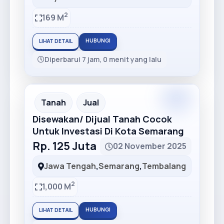
2
169 M
HUBUNGI
LIHAT DETAIL
Diperbarui 7 jam, 0 menit yang lalu
Premium
Recommended
Tanah
Jual
Disewakan/ Dijual Tanah Cocok
Untuk Investasi Di Kota Semarang
Rp. 125 Juta
02 November 2025
Jawa Tengah
,
Semarang
,
Tembalang
2
1,000 M
HUBUNGI
LIHAT DETAIL