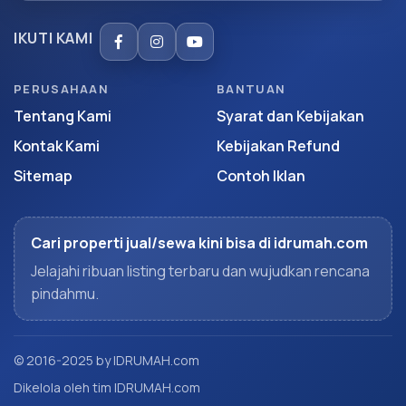
IKUTI KAMI
PERUSAHAAN
BANTUAN
Tentang Kami
Syarat dan Kebijakan
Kontak Kami
Kebijakan Refund
Sitemap
Contoh Iklan
Cari properti jual/sewa kini bisa di idrumah.com
Jelajahi ribuan listing terbaru dan wujudkan rencana
pindahmu.
© 2016-2025 by IDRUMAH.com
Dikelola oleh tim IDRUMAH.com