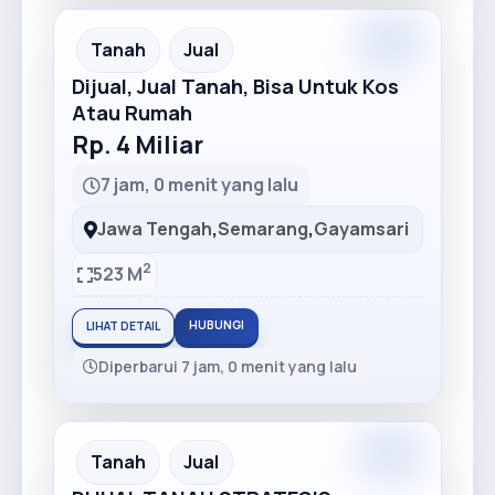
Premium
Recommended
Tanah
Jual
Dijual, Jual Tanah, Bisa Untuk Kos
Atau Rumah
Rp. 4 Miliar
7 jam, 0 menit yang lalu
Jawa Tengah
,
Semarang
,
Gayamsari
2
523 M
HUBUNGI
LIHAT DETAIL
Diperbarui 7 jam, 0 menit yang lalu
Premium
Recommended
Tanah
Jual