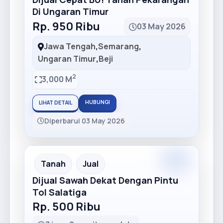
Di Ungaran Timur
Rp. 950 Ribu
03 May 2026
Jawa Tengah
,
Semarang
,
Ungaran Timur
,
Beji
2
3,000 M
HUBUNGI
LIHAT DETAIL
Diperbarui 03 May 2026
Premium
Recommended
Tanah
Jual
Dijual Sawah Dekat Dengan Pintu
Tol Salatiga
Rp. 500 Ribu