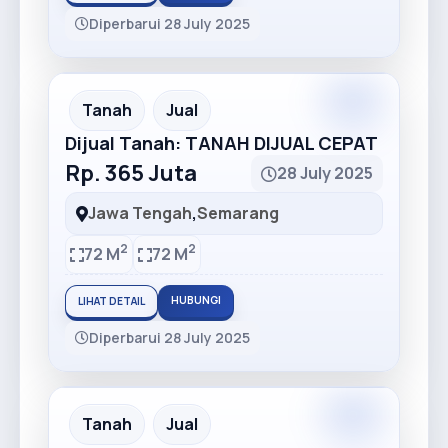
Diperbarui 28 July 2025
Premium
Recommended
Tanah
Jual
Dijual Tanah: TANAH DIJUAL CEPAT
Rp. 365 Juta
28 July 2025
Jawa Tengah
,
Semarang
2
2
72 M
72 M
HUBUNGI
LIHAT DETAIL
Diperbarui 28 July 2025
Premium
Recommended
Tanah
Jual