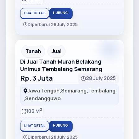
HUBUNGI
LIHAT DETAIL
Diperbarui 28 July 2025
Premium
Recommended
Tanah
Jual
Di Jual Tanah Murah Belakang
Unimus Tembalang Semarang
Rp. 3 Juta
28 July 2025
Jawa Tengah
,
Semarang
,
Tembalang
,
Sendangguwo
2
106 M
HUBUNGI
LIHAT DETAIL
Diperbarui 28 July 2025