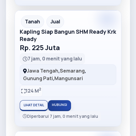
Premium
Recommended
Tanah
Jual
Kapling Siap Bangun SHM Ready Krk
Ready
Rp. 225 Juta
7 jam, 0 menit yang lalu
Jawa Tengah
,
Semarang
,
Gunung Pati
,
Mangunsari
2
124 M
HUBUNGI
LIHAT DETAIL
Diperbarui 7 jam, 0 menit yang lalu