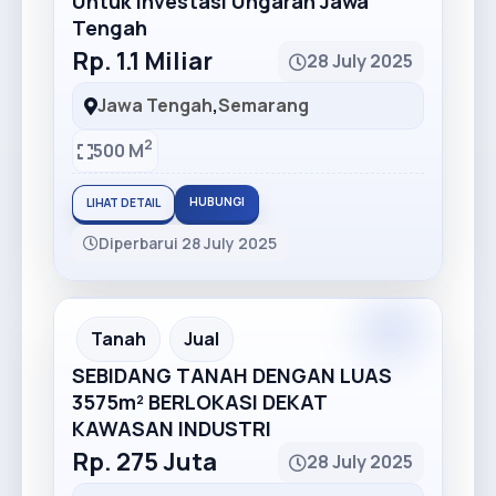
Untuk Investasi Ungaran Jawa
Tengah
Rp. 1.1 Miliar
28 July 2025
Jawa Tengah
,
Semarang
2
500 M
HUBUNGI
LIHAT DETAIL
Diperbarui 28 July 2025
Premium
Recommended
Tanah
Jual
SEBIDANG TANAH DENGAN LUAS
3575m² BERLOKASI DEKAT
KAWASAN INDUSTRI
Rp. 275 Juta
28 July 2025