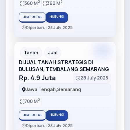
2
2
360 M
360 M
HUBUNGI
LIHAT DETAIL
Diperbarui 28 July 2025
Premium
Recommended
Tanah
Jual
DIJUAL TANAH STRATEGIS DI
BULUSAN, TEMBALANG SEMARANG
Rp. 4.9 Juta
28 July 2025
Jawa Tengah
,
Semarang
2
700 M
HUBUNGI
LIHAT DETAIL
Diperbarui 28 July 2025