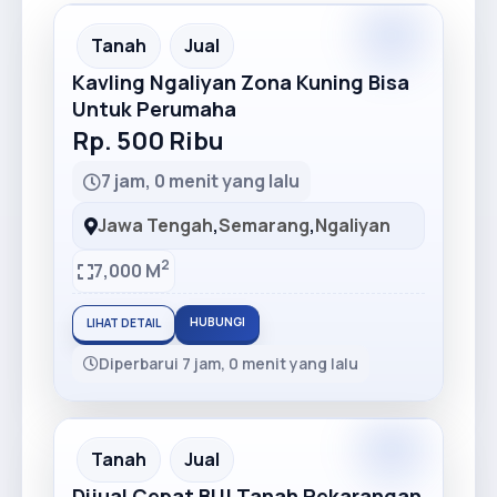
Premium
Recommended
Tanah
Jual
Kavling Ngaliyan Zona Kuning Bisa
Untuk Perumaha
Rp. 500 Ribu
7 jam, 0 menit yang lalu
Jawa Tengah
,
Semarang
,
Ngaliyan
2
7,000 M
HUBUNGI
LIHAT DETAIL
Diperbarui 7 jam, 0 menit yang lalu
Premium
Recommended
Tanah
Jual
Dijual Cepat BU! Tanah Pekarangan