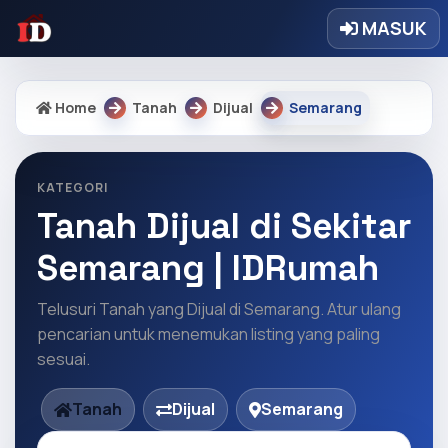
MASUK
Home
Tanah
Dijual
Semarang
KATEGORI
Tanah Dijual di Sekitar
Semarang | IDRumah
Telusuri Tanah yang Dijual di Semarang. Atur ulang
pencarian untuk menemukan listing yang paling
sesuai.
Tanah
Dijual
Semarang