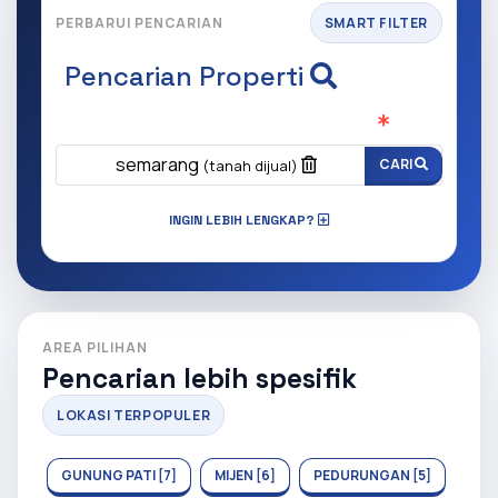
PERBARUI PENCARIAN
SMART FILTER
Pencarian Properti
Apa yang ingin anda cari?
(Wajib Isi
)
semarang
CARI
(tanah dijual)
INGIN LEBIH LENGKAP?
AREA PILIHAN
Pencarian lebih spesifik
LOKASI TERPOPULER
GUNUNG PATI [7]
MIJEN [6]
PEDURUNGAN [5]