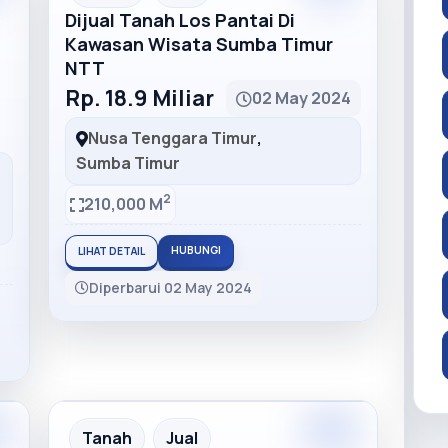
Dijual Tanah Los Pantai Di
Kawasan Wisata Sumba Timur
NTT
Rp. 18.9 Miliar
02 May 2024
Nusa Tenggara Timur
,
Sumba Timur
2
210,000 M
HUBUNGI
LIHAT DETAIL
Diperbarui 02 May 2024
m
Premium
Recommended
Tanah
Jual