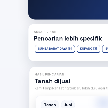
AREA PILIHAN
Pencarian lebih spesifik
SUMBA BARAT DAYA [5]
KUPANG [3]
S
HASIL PENCARIAN
Tanah dijual
Kami tampilkan listing terbaru lebih dulu agar 
Premiu
Recommended
Tanah
Jual