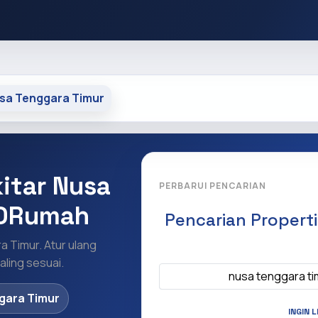
blic_html/core/core.php on line 9328
sa Tenggara Timur
kitar Nusa
PERBARUI PENCARIAN
IDRumah
Pencarian Propert
a Timur. Atur ulang
Apa yang ingi
ling sesuai.
nusa tenggara t
gara Timur
INGIN 