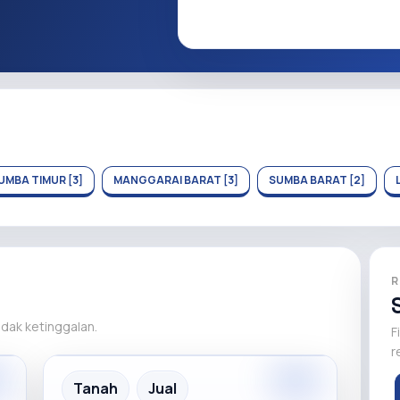
UMBA TIMUR [3]
MANGGARAI BARAT [3]
SUMBA BARAT [2]
R
tidak ketinggalan.
F
r
m
Premium
Recommended
Tanah
Jual