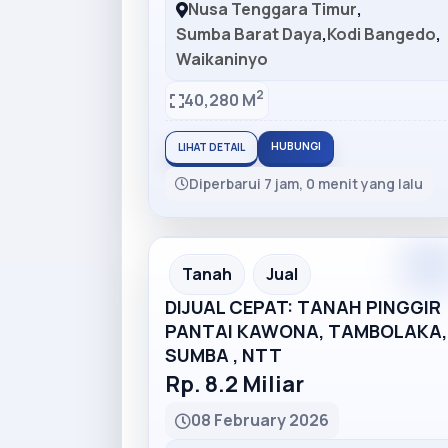
Nusa Tenggara Timur
,
Sumba Barat Daya
,
Kodi Bangedo
,
Waikaninyo
2
40,280 M
HUBUNGI
LIHAT DETAIL
Diperbarui 7 jam, 0 menit yang lalu
Tanah
Jual
DIJUAL CEPAT: TANAH PINGGIR
PANTAI KAWONA, TAMBOLAKA,
SUMBA , NTT
Rp. 8.2 Miliar
08 February 2026