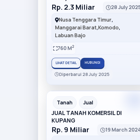
Rp. 2.3 Miliar
28 July 202
Nusa Tenggara Timur
,
Manggarai Barat
,
Komodo
,
Labuan Bajo
2
760 M
HUBUNGI
LIHAT DETAIL
Diperbarui 28 July 2025
Tanah
Jual
JUAL TANAH KOMERSIL DI
KUPANG
Rp. 9 Miliar
19 March 202