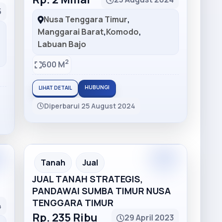
5
Nusa Tenggara Timur
,
Manggarai Barat
,
Komodo
,
Labuan Bajo
2
600 M
HUBUNGI
LIHAT DETAIL
Diperbarui 25 August 2024
Premium
Recommended
Tanah
Jual
JUAL TANAH STRATEGIS,
PANDAWAI SUMBA TIMUR NUSA
TENGGARA TIMUR
4
Rp. 235 Ribu
29 April 2023