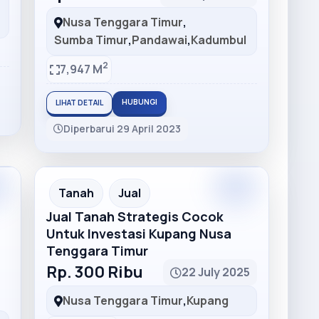
Nusa Tenggara Timur
,
Sumba Timur
,
Pandawai
,
Kadumbul
2
7,947 M
HUBUNGI
LIHAT DETAIL
Diperbarui 29 April 2023
Tanah
Jual
Jual Tanah Strategis Cocok
Untuk Investasi Kupang Nusa
Tenggara Timur
Rp. 300 Ribu
22 July 2025
Nusa Tenggara Timur
,
Kupang