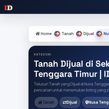
Warning: Undefined array key "regency" in /home/idrumah/pu
Home
Tanah
Dijual
Nu
KATEGORI
Tanah Dijual di Se
Tenggara Timur | 
Telusuri Tanah yang Dijual di Nusa Tenggar
pencarian untuk menemukan listing yang pa
Tanah
Dijual
Nusa Teng