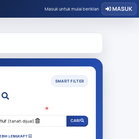
MASUK
Masuk untuk mulai beriklan
SMART FILTER
i
n anda cari?
(Wajib Isi
)
imur
CARI
(tanah dijual)
LEBIH LENGKAP?