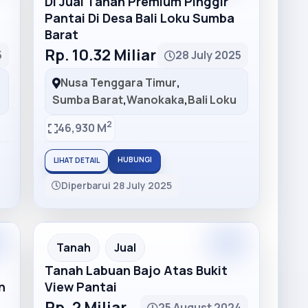
Di Jual Tanah Premium Pinggir
Pantai Di Desa Bali Loku Sumba
Barat
Rp. 10.32 Miliar
5
28 July 2025
Nusa Tenggara Timur
,
Sumba Barat
,
Wanokaka
,
Bali Loku
2
46,930 M
HUBUNGI
LIHAT DETAIL
Diperbarui 28 July 2025
m
Premium
Recommended
Tanah
Jual
Tanah Labuan Bajo Atas Bukit
n
View Pantai
Rp. 2 Miliar
25 August 2024