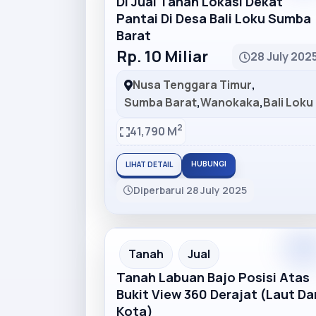
Di Jual Tanah Lokasi Dekat
Pantai Di Desa Bali Loku Sumba
Barat
Rp. 10 Miliar
28 July 202
Nusa Tenggara Timur
,
Sumba Barat
,
Wanokaka
,
Bali Loku
2
41,790 M
HUBUNGI
LIHAT DETAIL
Diperbarui 28 July 2025
Premiu
Recommended
Tanah
Jual
Tanah Labuan Bajo Posisi Atas
Bukit View 360 Derajat (Laut Da
Kota)