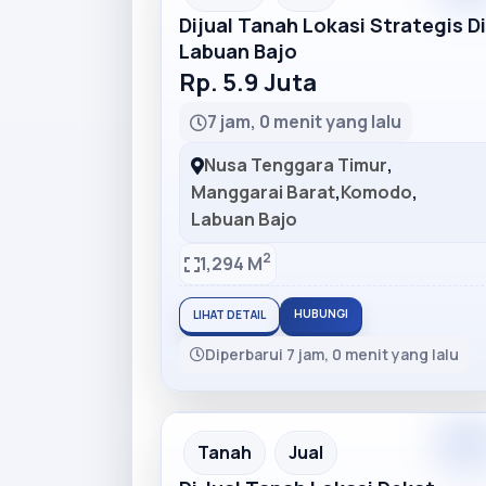
Dijual Tanah Lokasi Strategis Di
Labuan Bajo
Rp. 5.9 Juta
7 jam, 0 menit yang lalu
Nusa Tenggara Timur
,
Manggarai Barat
,
Komodo
,
Labuan Bajo
2
1,294 M
HUBUNGI
LIHAT DETAIL
Diperbarui 7 jam, 0 menit yang lalu
Premiu
Recommended
Tanah
Jual