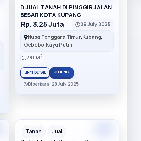
DIJUAL TANAH DI PINGGIR JALAN
BESAR KOTA KUPANG
Rp. 3.25 Juta
28 July 2025
Nusa Tenggara Timur
,
Kupang
,
Oebobo
,
Kayu Putih
2
781 M
HUBUNGI
LIHAT DETAIL
Diperbarui 28 July 2025
m
Premium
Recommended
Tanah
Jual