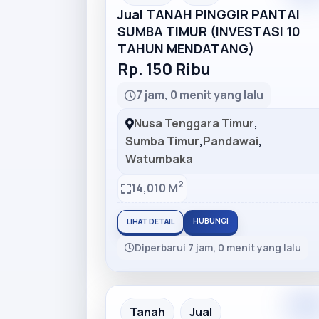
Jual TANAH PINGGIR PANTAI
SUMBA TIMUR (INVESTASI 10
TAHUN MENDATANG)
Rp. 150 Ribu
7 jam, 0 menit yang lalu
Nusa Tenggara Timur
,
Sumba Timur
,
Pandawai
,
Watumbaka
2
14,010 M
HUBUNGI
LIHAT DETAIL
Diperbarui 7 jam, 0 menit yang lalu
Premiu
Recommended
Tanah
Jual